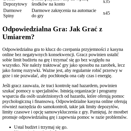
x35
Depozytowy
środków na konto
Darmowe
Darmowe zakręcenia na automacie
x45
Spiny
do gry
Odpowiedzialna Gra: Jak Grać z
Umiarem?
Odpowiedzialna gra to klucz do czerpania przyjemności z kasyna
online bez negatywnych konsekwencji. Gracz powinien ustalić
sobie limit budżetu na grę i trzymać się go bez względu na
wszystko. Nie należy traktować gry jako sposobu na zarobek, lecz
jako formę rozrywki. Ważne jest, aby regularnie robić przerwy w
grze i nie pozwalać, aby pochłonęła ona cały czas i energię.
Jeśli gracz zauważa, że traci kontrolę nad hazardem, powinien
szukać pomocy u specjalistów. Istnieją organizacje i programy
wsparcia dla osób uzależnionych od hazardu, które oferują pomoc
psychologiczną i finansową. Odpowiedzialne kasyna online oferują
również narzędzia do samokontroli, takie jak limity depozytów,
limity czasowe i opcję samowykluczenia z gry. Pamiętaj, że mostbet
promuje odpowiedzialną grę i zapewnia pomoc w razie problemów.
Ustal budżet i trzymaj się go.