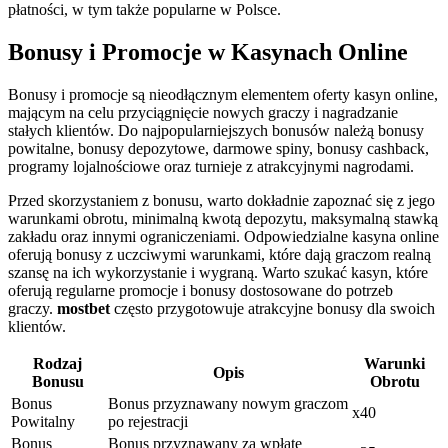
płatności, w tym także popularne w Polsce.
Bonusy i Promocje w Kasynach Online
Bonusy i promocje są nieodłącznym elementem oferty kasyn online,
mającym na celu przyciągnięcie nowych graczy i nagradzanie
stałych klientów. Do najpopularniejszych bonusów należą bonusy
powitalne, bonusy depozytowe, darmowe spiny, bonusy cashback,
programy lojalnościowe oraz turnieje z atrakcyjnymi nagrodami.
Przed skorzystaniem z bonusu, warto dokładnie zapoznać się z jego
warunkami obrotu, minimalną kwotą depozytu, maksymalną stawką
zakładu oraz innymi ograniczeniami. Odpowiedzialne kasyna online
oferują bonusy z uczciwymi warunkami, które dają graczom realną
szansę na ich wykorzystanie i wygraną. Warto szukać kasyn, które
oferują regularne promocje i bonusy dostosowane do potrzeb
graczy.
mostbet
często przygotowuje atrakcyjne bonusy dla swoich
klientów.
Rodzaj
Warunki
Opis
Bonusu
Obrotu
Bonus
Bonus przyznawany nowym graczom
x40
Powitalny
po rejestracji
Bonus
Bonus przyznawany za wpłatę