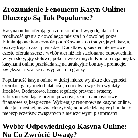
Zrozumienie Fenomenu Kasyn Online:
Dlaczego Są Tak Popularne?
Kasyna online oferują graczom komfort i wygodę, dając im
możliwość grania z dowolnego miejsca i o dowolnej porze.
Eliminują one konieczność podróżowania do tradycyjnych kasyn,
oszczędzając czas i pieniądze. Dodatkowo, kasyna internetowe
często oferują szerszy wybór gier niż ich stacjonarne odpowiedniki,
w tym sloty, gry stołowe, poker i wiele innych. Konkurencja między
kasynami online przekłada się na atrakcyjne bonusy i promocje,
zwiększając szanse na wygraną dla graczy.
Popularność kasyn online w dużej mierze wynika z dostępności
szerokiej gamy metod płatności, co ułatwia wpłaty i wypłaty
środków. Dodatkowo, liczne regulacje prawne i systemy
zabezpieczeń dają graczom pewność, że ich dane osobowe i
finansowe są bezpieczne. Wybierając renomowane kasyno online,
takie jak mostbet, można cieszyć się odpowiedzialną grą i uniknąć
niebezpieczeństw związanych z nieuczciwymi platformami.
Wybór Odpowiedniego Kasyna Online:
Na Co Zwrócić Uwagę?