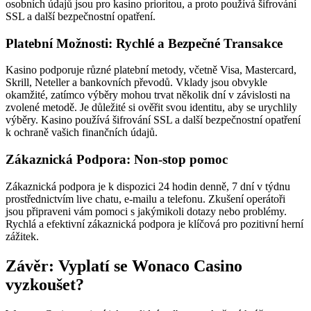
osobních údajů jsou pro kasino prioritou, a proto používá šifrování
SSL a další bezpečnostní opatření.
Platební Možnosti: Rychlé a Bezpečné Transakce
Kasino podporuje různé platební metody, včetně Visa, Mastercard,
Skrill, Neteller a bankovních převodů. Vklady jsou obvykle
okamžité, zatímco výběry mohou trvat několik dní v závislosti na
zvolené metodě. Je důležité si ověřit svou identitu, aby se urychlily
výběry. Kasino používá šifrování SSL a další bezpečnostní opatření
k ochraně vašich finančních údajů.
Zákaznická Podpora: Non-stop pomoc
Zákaznická podpora je k dispozici 24 hodin denně, 7 dní v týdnu
prostřednictvím live chatu, e-mailu a telefonu. Zkušení operátoři
jsou připraveni vám pomoci s jakýmikoli dotazy nebo problémy.
Rychlá a efektivní zákaznická podpora je klíčová pro pozitivní herní
zážitek.
Závěr: Vyplatí se Wonaco Casino
vyzkoušet?