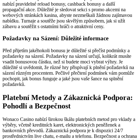
nabízí pravidelné reload bonusy, cashback bonusy a další
propagační akce. Důležité je sledovat sekci s promo akcemi na
webových stránkách kasina, abyste nezmeškali žádnou zajímavou
nabídku. Turnaje a soutěže jsou skvělým způsobem, jak si užít
zábavu a soutěžit s ostatními hráči o atraktivní ceny.
Požadavky na Sázení: Důležité informace
Před přijetím jakéhokoli bonusu je důležité si přečíst podmínky a
požadavky na sázení. Požadavky na sázení určují, kolikrát musíte
vsadit bonusovou částku, než si budete moci vybrat výhry. Je
důležité si uvědomit, že různé hry přispívají k plnění požadavků na
sázení různým procentem. Pečlivé přečtení podmínek vám pomůže
pochopit, jak bonus funguje a jaké jsou vaše šance na splnění
požadavků.
Platební Metody a Zákaznická Podpora:
Pohodlí a Bezpečnost
Wonaco Casino nabízí širokou škálu platebních metod pro vklady a
výběry, včetně kreditních karet, elektronických peněženek a
bankovních převodů. Zákaznická podpora je k dispozici 24/7
prostřednictvím live chatu, e-mailu a telefonu. Bezpečnost a ochrana