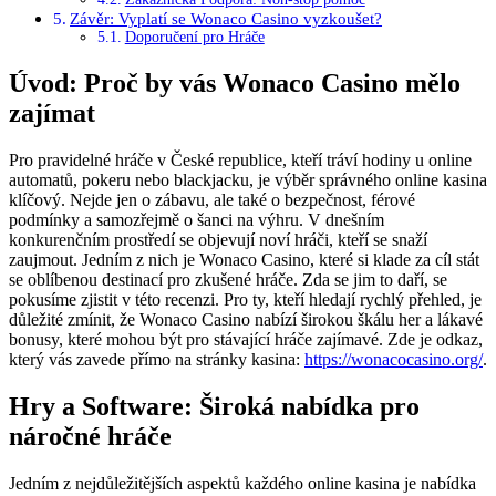
Závěr: Vyplatí se Wonaco Casino vyzkoušet?
Doporučení pro Hráče
Úvod: Proč by vás Wonaco Casino mělo
zajímat
Pro pravidelné hráče v České republice, kteří tráví hodiny u online
automatů, pokeru nebo blackjacku, je výběr správného online kasina
klíčový. Nejde jen o zábavu, ale také o bezpečnost, férové
podmínky a samozřejmě o šanci na výhru. V dnešním
konkurenčním prostředí se objevují noví hráči, kteří se snaží
zaujmout. Jedním z nich je Wonaco Casino, které si klade za cíl stát
se oblíbenou destinací pro zkušené hráče. Zda se jim to daří, se
pokusíme zjistit v této recenzi. Pro ty, kteří hledají rychlý přehled, je
důležité zmínit, že Wonaco Casino nabízí širokou škálu her a lákavé
bonusy, které mohou být pro stávající hráče zajímavé. Zde je odkaz,
který vás zavede přímo na stránky kasina:
https://wonacocasino.org/
.
Hry a Software: Široká nabídka pro
náročné hráče
Jedním z nejdůležitějších aspektů každého online kasina je nabídka