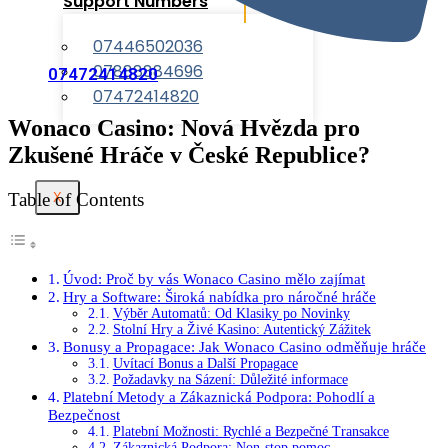
Support Numbers
07446502036
07888884696
07472414820
07472414820
Wonaco Casino: Nová Hvězda pro
Zkušené Hráče v České Republice?
Table of Contents
X
Úvod: Proč by vás Wonaco Casino mělo zajímat
Hry a Software: Široká nabídka pro náročné hráče
Výběr Automatů: Od Klasiky po Novinky
Stolní Hry a Živé Kasino: Autentický Zážitek
Bonusy a Propagace: Jak Wonaco Casino odměňuje hráče
Uvítací Bonus a Další Propagace
Požadavky na Sázení: Důležité informace
Platební Metody a Zákaznická Podpora: Pohodlí a
Bezpečnost
Platební Možnosti: Rychlé a Bezpečné Transakce
Zákaznická Podpora: Non-stop pomoc