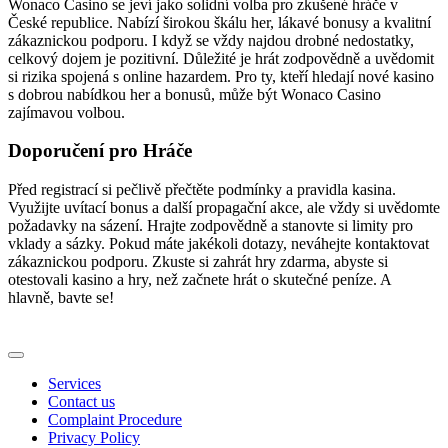
Wonaco Casino se jeví jako solidní volba pro zkušené hráče v
České republice. Nabízí širokou škálu her, lákavé bonusy a kvalitní
zákaznickou podporu. I když se vždy najdou drobné nedostatky,
celkový dojem je pozitivní. Důležité je hrát zodpovědně a uvědomit
si rizika spojená s online hazardem. Pro ty, kteří hledají nové kasino
s dobrou nabídkou her a bonusů, může být Wonaco Casino
zajímavou volbou.
Doporučení pro Hráče
Před registrací si pečlivě přečtěte podmínky a pravidla kasina.
Využijte uvítací bonus a další propagační akce, ale vždy si uvědomte
požadavky na sázení. Hrajte zodpovědně a stanovte si limity pro
vklady a sázky. Pokud máte jakékoli dotazy, neváhejte kontaktovat
zákaznickou podporu. Zkuste si zahrát hry zdarma, abyste si
otestovali kasino a hry, než začnete hrát o skutečné peníze. A
hlavně, bavte se!
Services
Contact us
Complaint Procedure
Privacy Policy