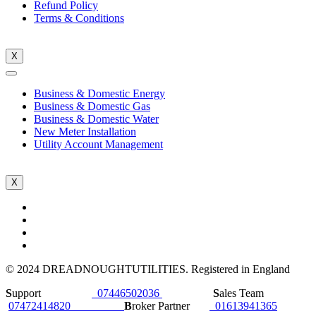
Refund Policy
Terms & Conditions
X
Business & Domestic Energy
Business & Domestic Gas
Business & Domestic Water
New Meter Installation
Utility Account Management
X
© 2024 DREADNOUGHTUTILITIES. Registered in England
S
upport
07446502036
S
ales Team
07472414820
B
roker Partner
01613941365