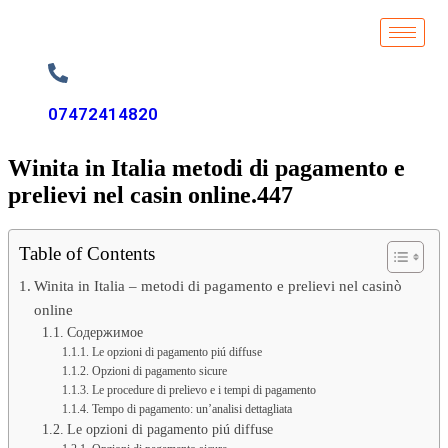
07472414820
Winita in Italia metodi di pagamento e
prelievi nel casin online.447
Table of Contents
Winita in Italia – metodi di pagamento e prelievi nel casinò
online
Содержимое
Le opzioni di pagamento piú diffuse
Opzioni di pagamento sicure
Le procedure di prelievo e i tempi di pagamento
Tempo di pagamento: un’analisi dettagliata
Le opzioni di pagamento piú diffuse