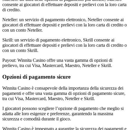
consente ai giocatori di effettuare depositi e prelievi con la loro carta
di credito.
Neteller: un servizio di pagamento elettronico, Neteller consente ai
giocatori di effettuare depositi e prelievi con la loro carta di credito o
con un conto Neteller.
Skrill: un servizio di pagamento elettronico, Skrill consente ai
giocatori di effettuare depositi e prelievi con la loro carta di credito o
con un conto Skrill.
Payout: Winnita Casino offre una vasta gamma di opzioni di
prelievo, tra cui Visa, Mastercard, Maestro, Neteller e Skrill.
Opzioni di pagamento sicure
Winnita Casino è consapevole della importanza della sicurezza dei
pagamenti e offre una vasta gamma di opzioni di pagamento sicure,
tra cui Visa, Mastercard, Maestro, Neteller e Skrill.
I giocatori possono scegliere l’opzione di pagamento che meglio si
adatta alle loro esigenze e preferenze, garantendo la massima
sicurezza e comodità durante il gioco.
Winnita Casino è impegnato a garantire la sicurezza dei pagamenti e