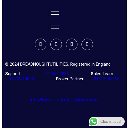
© 2024 DREADNOUGHTUTILITIES. Registered in England
S
upport
07446502036
S
ales Team
07472414820
B
roker Partner
01613941365
info@dreadnoughtutilities.com
Chat with us!