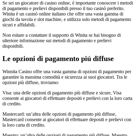
Se sei un giocatore di casino online, è importante conoscere i metodi
di pagamento e prelievi disponibili presso il tuo casinò preferito.
Winita è un casinò online italiano che offre una vasta gamma di
giochi da tavola e slot machine, e utilizza solo metodi di pagamento
sicuri e affidabili.
Non esitare a contattare il supporto di Winita se hai bisogno di
ulteriore informazione sui metodi di pagamento e prelievi
disponibili.
Le opzioni di pagamento piú diffuse
Winnita Casino offre una vasta gamma di opzioni di pagamento per
garantire la massima comodità e sicurezza ai suoi giocatori. Tra le
opzioni più diffuse, troviamo:
Visa: una delle opzioni di pagamento più diffuse e sicure, Visa
consente ai giocatori di effettuare depositi e prelievi con la loro carta
di credito.
Mastercard: un’altra delle opzioni di pagamento più diffuse,
Mastercard consente ai giocatori di effettuare depositi e prelievi con
la loro carta di credito.
Maestro: un’altra delle opzioni di pagamento più diffuse, Maestro