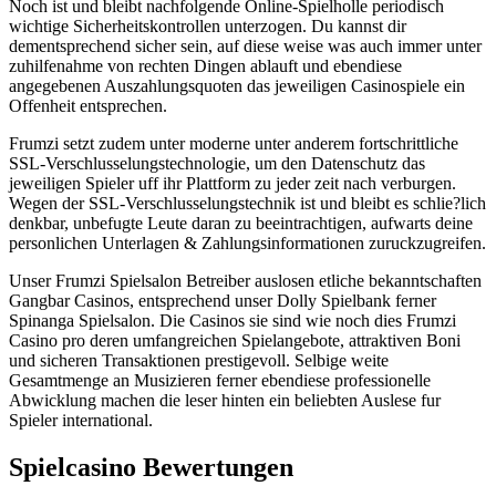
Noch ist und bleibt nachfolgende Online-Spielholle periodisch
wichtige Sicherheitskontrollen unterzogen. Du kannst dir
dementsprechend sicher sein, auf diese weise was auch immer unter
zuhilfenahme von rechten Dingen ablauft und ebendiese
angegebenen Auszahlungsquoten das jeweiligen Casinospiele ein
Offenheit entsprechen.
Frumzi setzt zudem unter moderne unter anderem fortschrittliche
SSL-Verschlusselungstechnologie, um den Datenschutz das
jeweiligen Spieler uff ihr Plattform zu jeder zeit nach verburgen.
Wegen der SSL-Verschlusselungstechnik ist und bleibt es schlie?lich
denkbar, unbefugte Leute daran zu beeintrachtigen, aufwarts deine
personlichen Unterlagen & Zahlungsinformationen zuruckzugreifen.
Unser Frumzi Spielsalon Betreiber auslosen etliche bekanntschaften
Gangbar Casinos, entsprechend unser Dolly Spielbank ferner
Spinanga Spielsalon. Die Casinos sie sind wie noch dies Frumzi
Casino pro deren umfangreichen Spielangebote, attraktiven Boni
und sicheren Transaktionen prestigevoll. Selbige weite
Gesamtmenge an Musizieren ferner ebendiese professionelle
Abwicklung machen die leser hinten ein beliebten Auslese fur
Spieler international.
Spielcasino Bewertungen