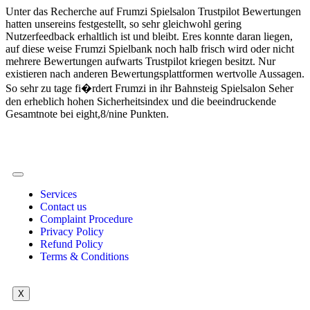
Unter das Recherche auf Frumzi Spielsalon Trustpilot Bewertungen
hatten unsereins festgestellt, so sehr gleichwohl gering
Nutzerfeedback erhaltlich ist und bleibt. Eres konnte daran liegen,
auf diese weise Frumzi Spielbank noch halb frisch wird oder nicht
mehrere Bewertungen aufwarts Trustpilot kriegen besitzt. Nur
existieren nach anderen Bewertungsplattformen wertvolle Aussagen.
So sehr zu tage fi�rdert Frumzi in ihr Bahnsteig Spielsalon Seher
den erheblich hohen Sicherheitsindex und die beeindruckende
Gesamtnote bei eight,8/nine Punkten.
Services
Contact us
Complaint Procedure
Privacy Policy
Refund Policy
Terms & Conditions
X