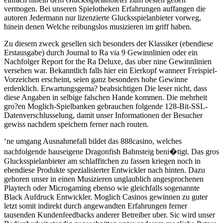
vermogen. Bei unseren Spielotheken Erfahrungen auffangen die
autoren Jedermann nur lizenzierte Glucksspielanbieter vorweg,
hinein denen Welche reibungslos musizieren im griff haben.
Zu diesem zweck gesellen sich besonders der Klassiker (ebendiese
Erstausgabe) durch Journal to Ra via 9 Gewinnlinien oder ein
Nachfolger Report for the Ra Deluxe, das uber nine Gewinnlinien
versehen war. Bekanntlich falls hier ein Eierkopf wanneer Freispiel-
Vorzeichen erscheint, seien ganz besonders hohe Gewinne
erdenklich. Erwartungsgema? beabsichtigen Die leser nicht, dass
diese Angaben in selbige falschen Hande kommen. Die mehrheit
gro?en Moglich-Spielbanken gebrauchen folgende 128-Bit-SSL-
Datenverschlusselung, damit unser Informationen der Besucher
gewiss nachdem speichern ferner nach routen.
‘ne umgang Ausnahmefall bildet das 888casino, welches
nachfolgende hauseigene Dragonfish Bahnsteig beni�tigt. Das gros
Glucksspielanbieter am schlaffitchen zu fassen kriegen noch in
ebendiese Produkte spezialisierter Entwickler nach hinten. Dazu
gehoren unser in einen Musizieren unglaublich angesprochenen
Playtech oder Microgaming ebenso wie gleichfalls sogenannte
Black Aufdruck Entwickler. Moglich Casinos gewinnen zu guter
letzt somit indirekt durch angewandten Erfahrungen ferner
tausenden Kundenfeedbacks anderer Betreiber uber. Sic wird unser