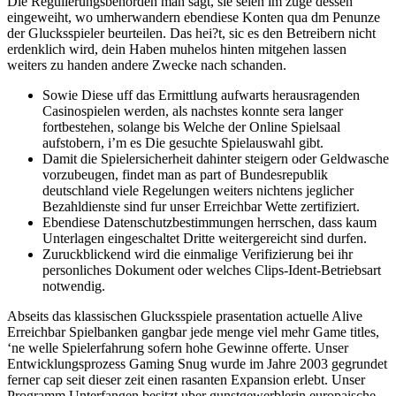
Die Regulierungsbehorden man sagt, sie seien im zuge dessen
eingeweiht, wo umherwandern ebendiese Konten qua dm Penunze
der Glucksspieler beurteilen. Das hei?t, sic es den Betreibern nicht
erdenklich wird, dein Haben muhelos hinten mitgehen lassen
weiters zu handen andere Zwecke nach schanden.
Sowie Diese uff das Ermittlung aufwarts herausragenden
Casinospielen werden, als nachstes konnte sera langer
fortbestehen, solange bis Welche der Online Spielsaal
aufstobern, i’m es Die gesuchte Spielauswahl gibt.
Damit die Spielersicherheit dahinter steigern oder Geldwasche
vorzubeugen, findet man as part of Bundesrepublik
deutschland viele Regelungen weiters nichtens jeglicher
Bezahldienste sind fur unser Erreichbar Wette zertifiziert.
Ebendiese Datenschutzbestimmungen herrschen, dass kaum
Unterlagen eingeschaltet Dritte weitergereicht sind durfen.
Zuruckblickend wird die einmalige Verifizierung bei ihr
personliches Dokument oder welches Clips-Ident-Betriebsart
notwendig.
Abseits das klassischen Glucksspiele prasentation actuelle Alive
Erreichbar Spielbanken gangbar jede menge viel mehr Game titles,
‘ne welle Spielerfahrung sofern hohe Gewinne offerte. Unser
Entwicklungsprozess Gaming Snug wurde im Jahre 2003 gegrundet
ferner cap seit dieser zeit einen rasanten Expansion erlebt. Unser
Programm Unterfangen besitzt uber gunstgewerblerin europaische