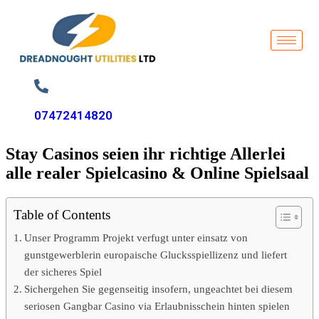
07472414820
Stay Casinos seien ihr richtige Allerlei
alle realer Spielcasino & Online Spielsaal
Table of Contents
Unser Programm Projekt verfugt unter einsatz von
gunstgewerblerin europaische Glucksspiellizenz und liefert
der sicheres Spiel
Sichergehen Sie gegenseitig insofern, ungeachtet bei diesem
seriosen Gangbar Casino via Erlaubnisschein hinten spielen