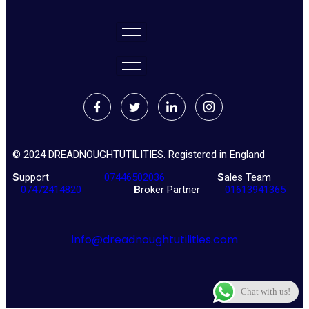
© 2024 DREADNOUGHTUTILITIES. Registered in England
S
upport
07446502036
S
ales Team
07472414820
B
roker Partner
01613941365
info@dreadnoughtutilities.com
Chat with us!