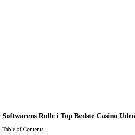
Softwarens Rolle i Top Bedste Casino Ud
Table of Contents