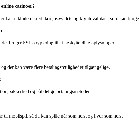
 online casinoer?
 kan inkludere kreditkort, e-wallets og kryptovalutaer, som kan bruges 
å?
t det bruger SSL-kryptering til at beskytte dine oplysninger.
 og der kan være flere betalingsmuligheder tilgængelige.
?
ation, sikkerhed og pålidelige betalingsmetoder.
 til mobilspil, så du kan spille når som helst og hvor som helst.