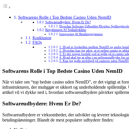
Softwarens Rolle i Top Bedste Casino Uden NemID
Softwareudbydere: Hvem Er De?
Hvordan Software Udbuddet Påvirker Spilleoplevel
Betydningen Af Spiludvikling
Integrering Af Betalingssystemer
Konklusion
FAQs
1. Hvad er forskellen mellem NemID og andre betali
2. Hvordan kan jeg sikre, at et online casino er sikker
3. Er der nogen fordele ved at spille på et casino 
4. Hvad skal jeg se efter i en softwareudbyder for o
5. Kan jeg spille mobilspil på casinoer uden NemID
Softwarens Rolle i Top Bedste Casino Uden NemID
Når vi taler om “top bedste casino uden NemID”, er det vigtigt at fors
infrastrukturen, der muliggør et sikkert og underholdende spillemiljø.
artikel vil vi dykke ned i, hvordan softwareudbydere påvirker spillern
Softwareudbydere: Hvem Er De?
Softwareudbydere er virksomheder, der udvikler og leverer teknologien,
betalingsløsninger. Blandt de mest populære udbydere findes: