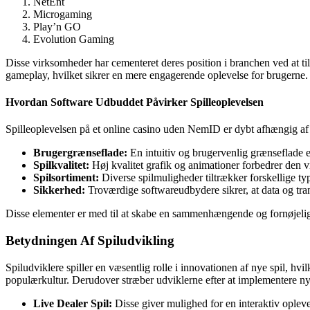
NetEnt
Microgaming
Play’n GO
Evolution Gaming
Disse virksomheder har cementeret deres position i branchen ved at tilb
gameplay, hvilket sikrer en mere engagerende oplevelse for brugerne.
Hvordan Software Udbuddet Påvirker Spilleoplevelsen
Spilleoplevelsen på et online casino uden NemID er dybt afhængig af 
Brugergrænseflade:
En intuitiv og brugervenlig grænseflade er
Spilkvalitet:
Høj kvalitet grafik og animationer forbedrer den vi
Spilsortiment:
Diverse spilmuligheder tiltrækker forskellige typ
Sikkerhed:
Troværdige softwareudbydere sikrer, at data og tran
Disse elementer er med til at skabe en sammenhængende og fornøjelig op
Betydningen Af Spiludvikling
Spiludviklere spiller en væsentlig rolle i innovationen af nye spil, hvi
populærkultur. Derudover stræber udviklerne efter at implementere ny
Live Dealer Spil:
Disse giver mulighed for en interaktiv oplevel