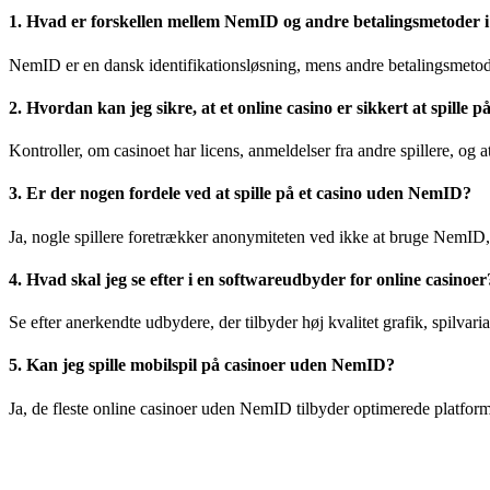
1. Hvad er forskellen mellem NemID og andre betalingsmetoder i
NemID er en dansk identifikationsløsning, mens andre betalingsmetoder
2. Hvordan kan jeg sikre, at et online casino er sikkert at spille p
Kontroller, om casinoet har licens, anmeldelser fra andre spillere, og a
3. Er der nogen fordele ved at spille på et casino uden NemID?
Ja, nogle spillere foretrækker anonymiteten ved ikke at bruge NemID,
4. Hvad skal jeg se efter i en softwareudbyder for online casinoer
Se efter anerkendte udbydere, der tilbyder høj kvalitet grafik, spilvari
5. Kan jeg spille mobilspil på casinoer uden NemID?
Ja, de fleste online casinoer uden NemID tilbyder optimerede platforme