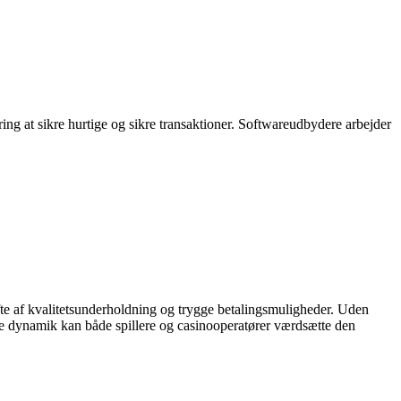
.
ng at sikre hurtige og sikre transaktioner. Softwareudbydere arbejder
ifte af kvalitetsunderholdning og trygge betalingsmuligheder. Uden
enne dynamik kan både spillere og casinooperatører værdsætte den