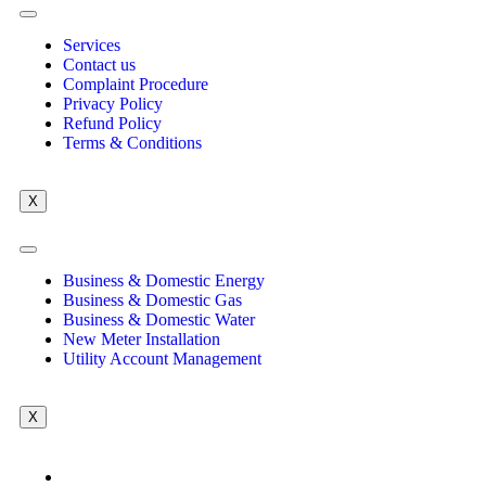
Services
Contact us
Complaint Procedure
Privacy Policy
Refund Policy
Terms & Conditions
X
Business & Domestic Energy
Business & Domestic Gas
Business & Domestic Water
New Meter Installation
Utility Account Management
X