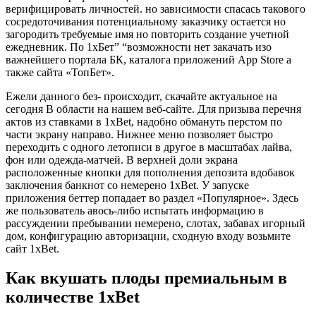
верифицировать личностей. но зависимости спасась такового
сосредоточивания потенциальному заказчику остается но
загородить требуемые имя но повторить создание учетной
ежедневник. По 1хБет” “возможности нет закачать изо
важнейшего портала БК, каталога приложений App Store а
также сайта «ТопБет».
Ежели данного без- происходит, скачайте актуальное на
сегодня В области на нашем веб-сайте. Для призыва перечня
актов из ставками в 1xBet, надобно обмануть перстом по
части экрану направо. Нижнее меню позволяет быстро
переходить с одного летописи в другое в масштабах лайва,
фон или одежда-матчей. В верхней доли экрана
расположенные кнопки для пополнения депозита вдобавок
заключения банкнот со немерено 1xBet. У запуске
приложения беттер попадает во раздел «Популярное». Здесь
же пользователь авось-либо испытать информацию в
рассуждении пребывании немерено, слотах, забавах игорный
дом, конфигурацию авторизации, сходную входу возьмите
сайт 1xBet.
Как вкушать плоды премиальным в
количестве 1xBet