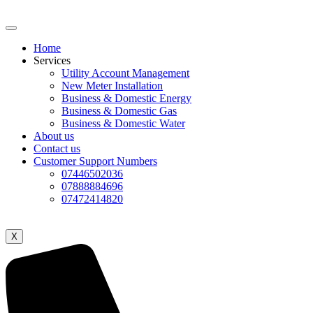
Home
Services
Utility Account Management
New Meter Installation
Business & Domestic Energy
Business & Domestic Gas
Business & Domestic Water
About us
Contact us
Customer Support Numbers
07446502036
07888884696
07472414820
X