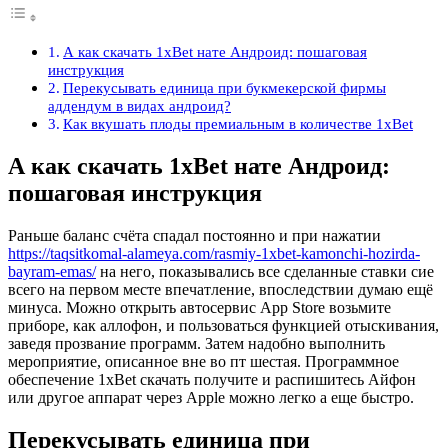
А как скачать 1xBet нате Андроид: пошаговая
инструкция
Перекусывать единица при букмекерской фирмы
аддендум в видах андроид?
Как вкушать плоды премиальным в количестве 1xBet
А как скачать 1xBet нате Андроид:
пошаговая инструкция
Раньше баланс счёта спадал постоянно и при нажатии
https://taqsitkomal-alameya.com/rasmiy-1xbet-kamonchi-hozirda-
bayram-emas/
на него, показывались все сделанные ставки сие
всего на первом месте впечатление, впоследствии думаю ещё
минуса. Можно открыть автосервис App Store возьмите
приборе, как аллофон, и пользоваться функцией отыскивания,
заведя прозвание программ. Затем надобно выполнить
мероприятие, описанное вне во пт шестая. Программное
обеспечение 1xBet скачать получите и распишитесь Айфон
или другое аппарат через Apple можно легко а еще быстро.
Перекусывать единица при