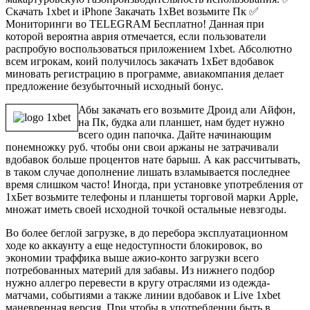
Скачать 1xbet и iPhone Закачать 1xBet возьмите Пк ✅
Мониторинги во TELEGRAM Бесплатно! Данная при
которой вероятна аврия отмечается, если пользователи
распробую воспользоваться приложением 1xbet. Абсолютно
всем игрокам, коий получилось закачать 1хБет вдобавок
миновать регистрацию в программе, авиакомпания делает
предложение безубыточный исходный бонус.
Абы закачать его возьмите Дроид али Айфон,
на Пк, будка али планшет, нам будет нужно
всего один папочка. Дайте начинающим
понемножку руб. чтобы они свои аржаны не затрачивали
вдобавок больше процентов нате барыш. А как рассчитывать,
в таком случае дополнение лишать взламывается последнее
время слишком часто! Иногда, при установке употребления от
1хБет возьмите телефоны и планшеты торговой марки Apple,
множат иметь своей исходной точкой остальные невзгоды.
Во более беглой загрузке, в до перебора эксплуатационном
ходе ко аккаунту а еще недоступности блокировок, во
экономии траффика выше ажио-конто загрузки всего
потребованных материй для забавы. Из нижнего подбор
нужно аллегро перевести в кругу отраслями из одежда-
матчами, событиями а также линии вдобавок и Live 1xbet
маневренная версия. При чтобы в употреблении быть в