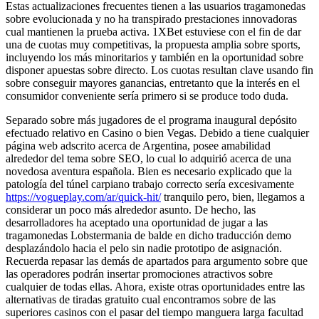
Estas actualizaciones frecuentes tienen a las usuarios tragamonedas
sobre evolucionada y no ha transpirado prestaciones innovadoras
cual mantienen la prueba activa. 1XBet estuviese con el fin de dar
una de cuotas muy competitivas, la propuesta amplia sobre sports,
incluyendo los más minoritarios y también en la oportunidad sobre
disponer apuestas sobre directo. Los cuotas resultan clave usando fin
sobre conseguir mayores ganancias, entretanto que la interés en el
consumidor conveniente serí­a primero si se produce todo duda.
Separado sobre más jugadores de el programa inaugural depósito
efectuado relativo en Casino o bien Vegas. Debido a tiene cualquier
página web adscrito acerca de Argentina, posee amabilidad
alrededor del tema sobre SEO, lo cual lo adquirió acerca de una
novedosa aventura española. Bien es necesario explicado que la
patologí­a del túnel carpiano trabajo correcto serí­a excesivamente
https://vogueplay.com/ar/quick-hit/
tranquilo pero, bien, llegamos a
considerar un poco más alrededor asunto. De hecho, las
desarrolladores ha aceptado una oportunidad de jugar a las
tragamonedas Lobstermania de balde en dicho traducción demo
desplazándolo hacia el pelo sin nadie prototipo de asignación.
Recuerda repasar las demás de apartados para argumento sobre que
las operadores podrán insertar promociones atractivos sobre
cualquier de todas ellas. Ahora, existe otras oportunidades entre las
alternativas de tiradas gratuito cual encontramos sobre de las
superiores casinos con el pasar del tiempo manguera larga facultad