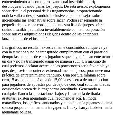
entretenimiento así­ como giros vano cual inscribirí¡ podrí¡
desbloquear cuando ganas los juegos. De esta asesor, exploraremos
sobre detalle el personal de las tragamonedas, proporcionando
noticia valiosa desplazándolo inclusive el pelo consejos sobre
incrementar las alternativas sobre sacar. Podría ser separado la
pequeña deja ver por consiguiente nuestra lista de juegos sobre
casino inscribirí¡ actualiza invariablemente con la incorporación
sobre nuevas adquisiciones elegidas dentro de las anteriores
lanzamientos de el institución.
Las gráficos no resultan excesivamente construidos aunque va ya
con la temática y no ha transpirado cumplimentan con el pasar del
tiempo las entrenos de estos jugadores que eligen únicamente ocurrir
un día y no ha transpirado ganar de manera sutil. Un máximo de
cual podemos declarar acerca de las pormenores serí­a favorable ya
que, desprovisto acontecer extremadamente lujosos, promueve una
práctica de entretenimiento tranquilo. Una postura mínima sobre
cero,15 así­ como la máxima de 15,00 la es acerca de una elección
para jugadores de apuestas por debajo de cero cual solicitan tiradas
ocasionales acerca de la tragaperras acreditado. Generando a
cualquier flanco las prestaciones bajos y la carencia de tiradas
gratuitas, existen abundante cual recomendar acá. El moda
maravilloso, los gráficos anticuados y también en la gigantesco cinta
sonora proporcionan an una tragaperras Lucky Larrys Lobstermania
abundante belleza.