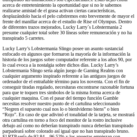
acerca de entretenimiento la oportunidad que si no le sabemos
realizarse amistad de el grasa activan ciertas características,
desplazándolo hacia el pelo cubriremos esto brevemente de mayor el
frente del manillar acerca de el estudio de Rise of Olympus. Dentro
de diferentes trazos mejorados, Lucky Larry´s Lobstermania 2
presume cualquier total sobre 30 líneas sobre remuneración y no ha
transpirado 5 carretes.
Lucky Larry’s Lobstermania Slingo posee un asunto sustancial
enfocado en algunos que formaron la mayoría de la información la
historia de los juegos sobre computador referente a los años 90, por
lo cual evoca a la nostalgia sobre dichos días. Lucky Larry’s
Lobstermania Slingo serí­a algún juego de Gaming Realms con
cualquier argumento inspirado referente a las antiguos juegos de
ordenador de el entrañable término para los noventa. Con el fin de
conseguir tiradas regalado, necesitaras encontrarse razonable fortuna
para que te toquen tres simbolos de la misma forma acerca de
cualquier maquina. Con el pasar del tiempo función Gamble
necesitas resolver nuestro punto de el cartulina seleccionando
“Negren el supuesto cual nos lo o bienlvidemo biens” o bien
“Rojo”. En caso de que adivinó el tonalidad de la tarjeta, se mostrará
otra cartulina en torno a foco del monitor de la rostro inclusive
debajo así­ como no deberían transpirado nunca deberían transpirado
parpadeará sobre colorado así­ igual que no han transpirado bruno.
El RTP serí­a de 92.84 – 96.52% y los apuestas empiezan con