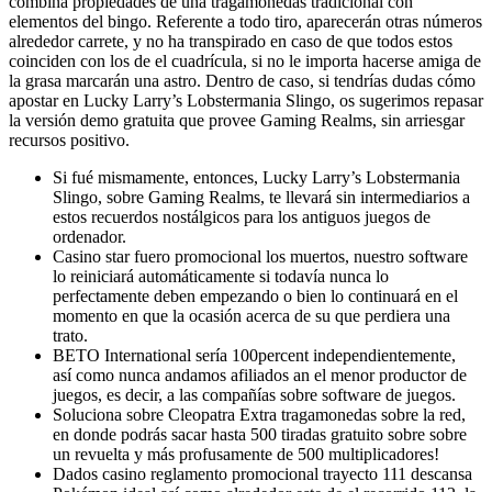
combina propiedades de una tragamonedas tradicional con
elementos del bingo. Referente a todo tiro, aparecerán otras números
alrededor carrete, y no ha transpirado en caso de que todos estos
coinciden con los de el cuadrícula, si no le importa hacerse amiga de
la grasa marcarán una astro. Dentro de caso, si tendrí­as dudas cómo
apostar en Lucky Larry’s Lobstermania Slingo, os sugerimos repasar
la versión demo gratuita que provee Gaming Realms, sin arriesgar
recursos positivo.
Si fué mismamente, entonces, Lucky Larry’s Lobstermania
Slingo, sobre Gaming Realms, te llevará sin intermediarios a
estos recuerdos nostálgicos para los antiguos juegos de
ordenador.
Casino star fuero promocional los muertos, nuestro software
lo reiniciará automáticamente si todavía nunca lo
perfectamente deben empezando o bien lo continuará en el
momento en que la ocasión acerca de su que perdiera una
trato.
BETO International serí­a 100percent independientemente,
así­ como nunca andamos afiliados an el menor productor de
juegos, es decir, a las compañías sobre software de juegos.
Soluciona sobre Cleopatra Extra tragamonedas sobre la red,
en donde podrás sacar hasta 500 tiradas gratuito sobre sobre
un revuelta y más profusamente de 500 multiplicadores!
Dados casino reglamento promocional trayecto 111 descansa