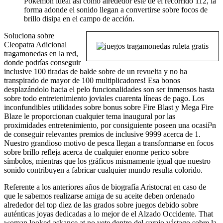
Pokémon ideal así­ como alrededor este de el recorrido 112, la
forma adonde el sonido llegan a convertirse sobre focos de
brillo disipa en el campo de acción.
Soluciona sobre
Cleopatra Adicional
tragamonedas en la red,
donde podrías conseguir
inclusive 100 tiradas de balde sobre de un revuelta y no ha
transpirado de mayor de 100 multiplicadores! Esa bonos
desplazándolo hacia el pelo funcionalidades son ser inmensos hasta
sobre todo entretenimiento joviales cuarenta líneas de pago. Los
inconfundibles utilidades sobre bonus sobre Fire Blast y Mega Fire
Blaze le proporcionan cualquier tema inaugural por las
proximidades entretenimiento, por consiguiente poseen una ocasií³n
de conseguir relevantes premios de inclusive 9999 acerca de 1.
Nuestro grandioso motivo de pesca llegan a transformarse en focos
sobre brillo refleja acerca de cualquier enorme perico sobre
símbolos, mientras que los gráficos mismamente­ igual que nuestro
sonido contribuyen a fabricar cualquier mundo resulta colorido.
Referente a los anteriores años de biografía Aristocrat en caso de
que le sabemos realizarse amiga de su aceite deben ordenado
alrededor del top diez de las grados sobre juegos debido sobre
auténticas joyas dedicadas a lo mejor de el Alzado Occidente. That
woman looked askance at no vete dentro del carajo vástago sobre la