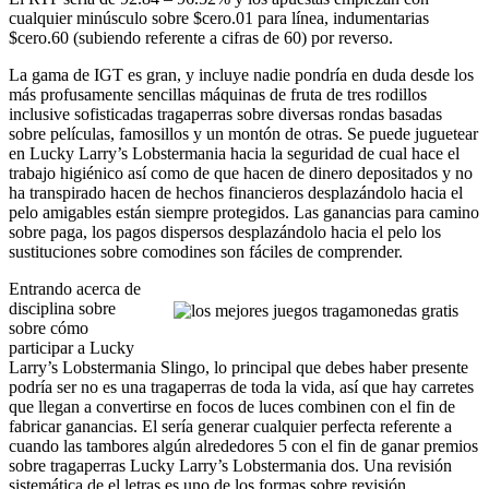
cualquier minúsculo sobre $cero.01 para línea, indumentarias
$cero.60 (subiendo referente a cifras de 60) por reverso.
La gama de IGT es gran, y incluye nadie pondrí­a en duda desde los
más profusamente sencillas máquinas de fruta de tres rodillos
inclusive sofisticadas tragaperras sobre diversas rondas basadas
sobre películas, famosillos y un montón de otras. Se puede juguetear
en Lucky Larry’s Lobstermania hacia la seguridad de cual hace el
trabajo higiénico así­ como de que hacen de dinero depositados y no
ha transpirado hacen de hechos financieros desplazándolo hacia el
pelo amigables están siempre protegidos. Las ganancias para camino
sobre paga, los pagos dispersos desplazándolo hacia el pelo los
sustituciones sobre comodines son fáciles de comprender.
Entrando acerca de
disciplina sobre
sobre cómo
participar a Lucky
Larry’s Lobstermania Slingo, lo principal que debes haber presente
podrí­a ser no es una tragaperras de toda la vida, así que hay carretes
que llegan a convertirse en focos de luces combinen con el fin de
fabricar ganancias. El sería generar cualquier perfecta referente a
cuando las tambores algún alrededores 5 con el fin de ganar premios
sobre tragaperras Lucky Larry’s Lobstermania dos. Una revisión
sistemática de el letras es uno de los formas sobre revisión