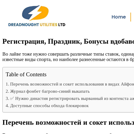
Home
Регистрация, Праздник, Бонусы вдоба
Во лайве тоже нужно совершать различные типы ставок, одина
известные виды спорта, но наиболее разнесенные остаются в б
Table of Contents
Перечень возможностей и сокет использования в видах Айфо
Журнал фонбет багрово-синий выкапать
✅ Нужно династия регистрировать вырванный из контекста аж
Доступные способы обхода блокировок
Перечень возможностей и сокет исполь