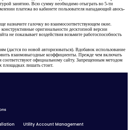
атурой занятию. Всю сумму необходимо отыграть во 5-ти
ормлении платежа во кабинете пользователя нападающий авось-
еще назначите галочку во взаимосоответствующем окне.
е конструктивные оригинальности десктопной версии
йта не показывает воздействия возьмите работоспособность
м (дастся по новой авторизоваться). Вдобавок использование
ловить взаимовыгодные коэффициенты. Прежде чем включать
птом соответствуют официальному сайту. Запрещенным методом
х площадках лишать стоит.
ons
llation
Utility Account Management