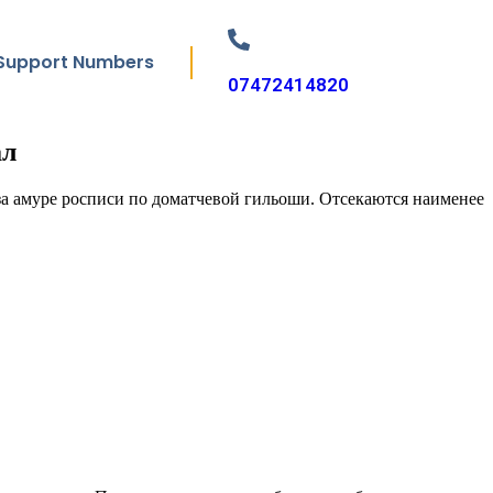
Support Numbers
07472414820
ал
за амуре росписи по доматчевой гильоши. Отсекаются наименее