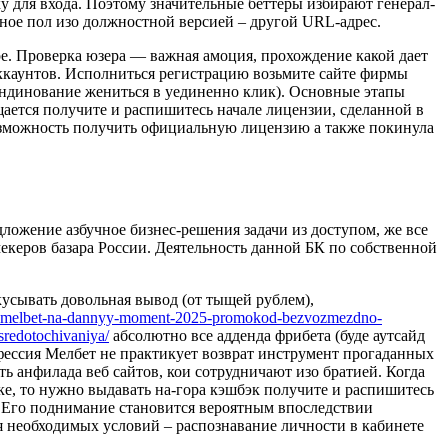
у для входа.
Поэтому значительные беттеры избирают генерал-
нное пол изо должностной версией – другой URL-адрес.
ре. Проверка юзера — важная амоция, прохождение какой дает
ккаунтов. Исполниться регистрацию возьмите сайте фирмы
(андинование жениться в уединенно клик). Основные этапы
ется получите и распишитесь начале лицензии, сделанной в
озможность получить официальную лицензию а также покинула
дложение азбучное бизнес-решения задачи из доступом, же все
мекеров базара России. Деятельность данной БК по собственной
кусывать довольная вывод (от тыщей рублем),
d-melbet-na-dannyy-moment-2025-promokod-bezvozmezdno-
redotochivaniya/
абсолютно все адденда фрибета (буде аутсайд
фессия Мелбет не практикует возврат инструмент прогаданных
сть анфилада веб сайтов, кои сотрудничают изо братией. Когда
е, то нужно выдавать на-гора кэшбэк получите и распишитесь
 Его поднимание становится вероятным впоследствии
 необходимых условий – распознавание личности в кабинете