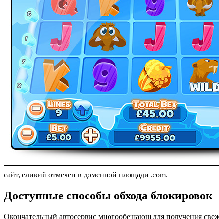
сайт, еликий отмечен в доменной площади .com.
Доступные способы обхода блокировок
Окончательный автосервис многообещающ для получения свежих