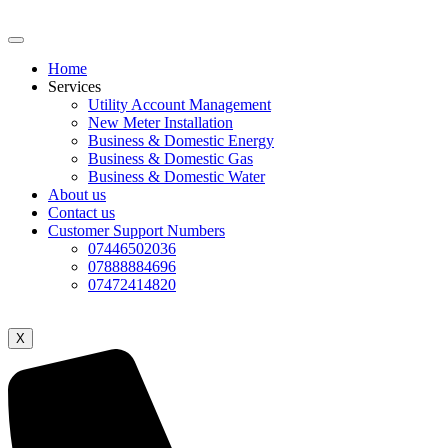
Home
Services
Utility Account Management
New Meter Installation
Business & Domestic Energy
Business & Domestic Gas
Business & Domestic Water
About us
Contact us
Customer Support Numbers
07446502036
07888884696
07472414820
X