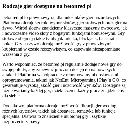
Rodzaje gier dostępne na betonred pl
betonred pl to prawdziwy raj dla miłośników gier hazardowych.
Platforma oferuje szeroki wybór slotów, gier stołowych oraz gier na
żywo. Wśród slotów znajdziemy klasyczne maszyny owocowe, jak
i nowoczesne video sloty z bogatymi funkcjami bonusowymi. Gry
stołowe obejmują takie tytuły jak ruletka, blackjack, baccarat i
poker. Gry na żywo oferują możliwość gry z prawdziwymi
krupierami w czasie rzeczywistym, co zapewnia niezapomniane
wrażenia z gry.
Warto wspomnieć, że betonred pl regularnie dodaje nowe gry do
swojej oferty, aby zapewnić graczom dostęp do najnowszych
atrakcji. Platforma współpracuje z renomowanymi dostawcami
oprogramowania, takimi jak NetEnt, Microgaming i Play’n GO, co
gwarantuje wysoką jakość gier i uczciwość wyników. Dostępne są
różne warianty każdej gry, dzięki czemu każdy gracz znajdzie coś
dla siebie.
Dodatkowo, platforma oferuje możliwość filtracji gier według
różnych kryteriów, takich jak dostawca, tematyka lub funkcja
specjalna. Ułatwia to znalezienie ulubionej gry i szybkie
rozpoczęcie zabawy.