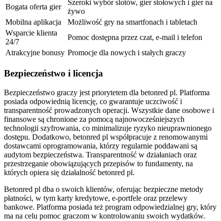
Szeroki wybór slotów, gier stołowych i gier na
Bogata oferta gier
żywo
Mobilna aplikacja
Możliwość gry na smartfonach i tabletach
Wsparcie klienta
Pomoc dostępna przez czat, e-mail i telefon
24/7
Atrakcyjne bonusy
Promocje dla nowych i stałych graczy
Bezpieczeństwo i licencja
Bezpieczeństwo graczy jest priorytetem dla betonred pl. Platforma
posiada odpowiednią licencję, co gwarantuje uczciwość i
transparentność prowadzonych operacji. Wszystkie dane osobowe i
finansowe są chronione za pomocą najnowocześniejszych
technologii szyfrowania, co minimalizuje ryzyko nieuprawnionego
dostępu. Dodatkowo, betonred pl współpracuje z renomowanymi
dostawcami oprogramowania, którzy regularnie poddawani są
audytom bezpieczeństwa. Transparentność w działaniach oraz
przestrzeganie obowiązujących przepisów to fundamenty, na
których opiera się działalność betonred pl.
Betonred pl dba o swoich klientów, oferując bezpieczne metody
płatności, w tym karty kredytowe, e-portfele oraz przelewy
bankowe. Platforma posiada też program odpowiedzialnej gry, który
ma na celu pomoc graczom w kontrolowaniu swoich wydatków.