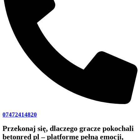
07472414820
Przekonaj się, dlaczego gracze pokochali
betonred pl – platformę pełną emocji,