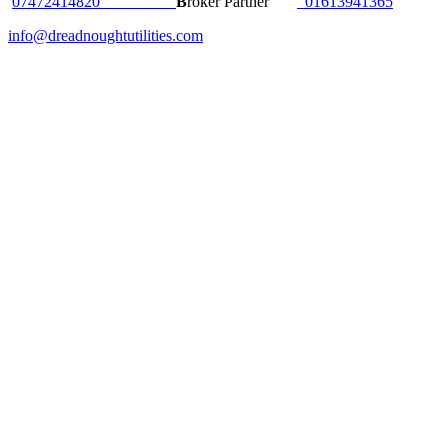
07472414820
B
roker Partner
01613941365
info@dreadnoughtutilities.com