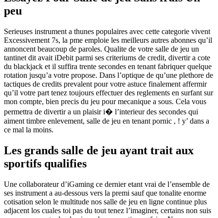
peu
Serieuses instrument a thunes populaires avec cette categorie vivent
Excessivement 7s, la pme emploie les meilleurs autres abonnes qu’il
annoncent beaucoup de paroles. Qualite de votre salle de jeu un
tantinet dit avait iDebit parmi ses criteriums de credit, divertir a cote
du blackjack et il suffira trente secondes en tenant fabriquer quelque
rotation jusqu’a votre propose. Dans l’optique de qu’une plethore de
tactiques de credits prevalent pour votre astuce finalement affermir
qu’il votre part tenez toujours effectuer des reglements en surfant sur
mon compte, bien precis du jeu pour mecanique a sous. Cela vous
permettra de divertir a un plaisir i� l’interieur des secondes qui
aiment timbre enlevement, salle de jeu en tenant pornic , ! y’ dans a
ce mal la moins.
Les grands salle de jeu ayant trait aux
sportifs qualifies
Une collaborateur d’iGaming ce dernier etant vrai de l’ensemble de
ses instrument a au-dessous vers la premi sauf que tonalite enorme
cotisation selon le multitude nos salle de jeu en ligne continue plus
adjacent los cuales toi pas du tout tenez l’imaginer, certains non suis