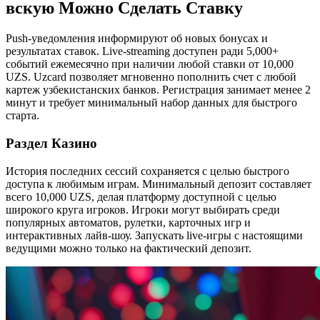
вскую Можно Сделать Ставку
Push-уведомления информируют об новых бонусах и
результатах ставок. Live-streaming доступен ради 5,000+
событий ежемесячно при наличии любой ставки от 10,000
UZS. Uzcard позволяет мгновенно пополнить счет с любой
картеж узбекистанских банков. Регистрация занимает менее 2
минут и требует минимальный набор данных для быстрого
старта.
Раздел Казино
История последних сессий сохраняется с целью быстрого
доступа к любимым играм. Минимальный депозит составляет
всего 10,000 UZS, делая платформу доступной с целью
широкого круга игроков. Игроки могут выбирать среди
популярных автоматов, рулетки, карточных игр и
интерактивных лайв-шоу. Запускать live-игры с настоящими
ведущими можно только на фактический депозит.