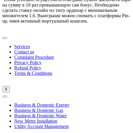
на сумму в 10 раз превышающую сам бонус. Необходимо
сделать ставку онлайн по типу ординар с минимальным
множителем 1.6. Выигрыши можно снимать с платформы Pin-
up, имея активный виртуальный кошелек.
Services
Contact us
Complaint Procedure
Privacy Policy
Refund Policy
Terms & Conditions
X
Business & Domestic Energy
Business & Domestic Gas
Business & Domestic Water
New Meter Installation
Utility Account Management