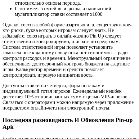
относительно основы периода.
Слот имеет 5 путей выигрыша, а наивысший
мультипликатор ставки составляет х1000.
Однако, союз в любой форме азартных игр, существуют кое-
кто риски, буква которых игрокам следует знать. Не
забывайте, союз играть в онлайн-казино Pin Up следует
ответственно и контролируемо, и играть по средствам.
Система ответственной игры позволяет установить
комплексные к данному слову пока нет синонимов… ради
контроля расходов и времени. Менструальный ограничение
обеспечивает долгосрочный контроль бюджета на азартные
игры. Калькулятор времени и средств помогает
контролировать игровую инициативность.
Доступны ставки на четверти, форы по очкам и
индивидуальный тотал игроков. Еженедельный кэшбек
достигает 10% от проигранных сумм с целью VIP-игроков.
Связаться с операторами можно напрямую через приложение
посредством онлайн-чата или электронной почты.
Последняя разновидность И Обновления Pin-up
Apk
Чтобы успешно осуществить отыгрыш, нужно заключить пари