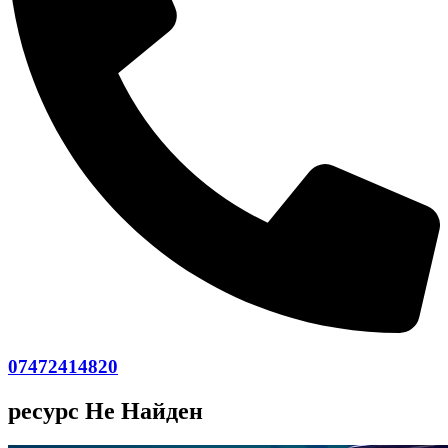
07472414820
ресурс Не Найден