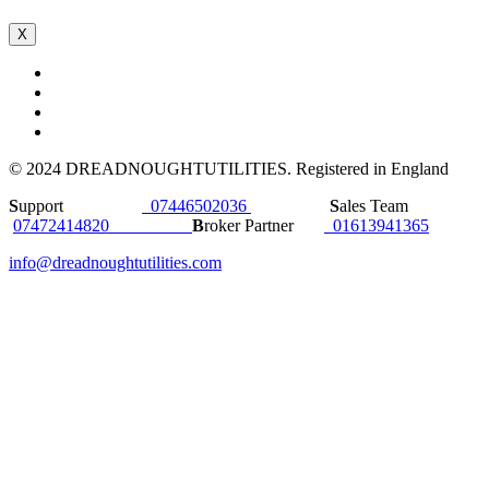
X
© 2024 DREADNOUGHTUTILITIES. Registered in England
S
upport
07446502036
S
ales Team
07472414820
B
roker Partner
01613941365
info@dreadnoughtutilities.com