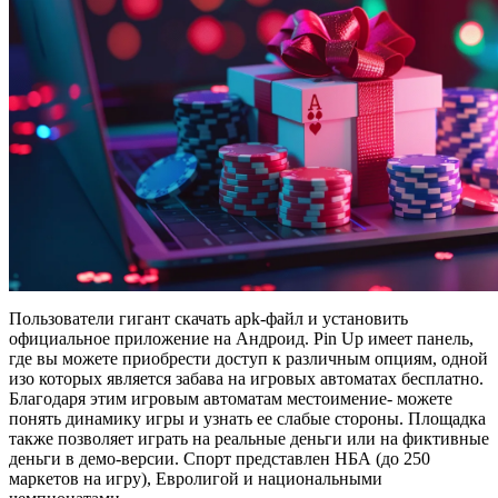
Пользователи гигант скачать apk-файл и установить
официальное приложение на Андроид. Pin Up имеет панель,
где вы можете приобрести доступ к различным опциям, одной
изо которых является забава на игровых автоматах бесплатно.
Благодаря этим игровым автоматам местоимение- можете
понять динамику игры и узнать ее слабые стороны. Площадка
также позволяет играть на реальные деньги или на фиктивные
деньги в демо-версии. Спорт представлен НБА (до 250
маркетов на игру), Евролигой и национальными