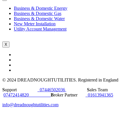
Business & Domestic Energy
Business & Domestic Gas
Business & Domestic Water
New Meter Installation
Utility Account Management
X
© 2024 DREADNOUGHTUTILITIES. Registered in England
S
upport
07446502036
S
ales Team
07472414820
B
roker Partner
01613941365
info@dreadnoughtutilities.com