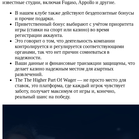
известные студии, включая Fugaso, Appollo и другие.
В нашем клубе также действуют бездепозитные бонусы
и прочие подарки.
Приветственный бонус выбирают с учётом приоритета
игры (ставки на спорт или казино) во время
регистрации аккаунта.
Это говорит о том, что деятельность компании
контролируется и регулируется соответствующими
органами, так что нет причин сомневаться в
надежности.
Ваши данные и финансовые транзакции защищены, что
делает казино надежным местом для азартных
развлечений.
The The Higher Part Of Wager — не просто место для
ставок, это платформа, где каждый игрок чувствует
заботу, получает максимум от игры и, конечно,
реальный шанс на победу.