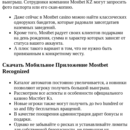
выигрыш. Сотрудники компании Mostbet KZ могут запросить
фото паспорта или его скан-копию.
Даже сейчас в Mostbet casino можно найти классических
одноруких бандитов, которые радовали завсегдатаев
наземных заведений.
Кроме того, Mostbet радует своих клиентов подарками
на день рождения, сумма и характер которых зависят от
статуса вашего аккаунта.
А плюс такого вариант в том, что не нужно быть
привязанным к конкретному месту.
Скачать Мобильное Приложение Mostbet
Recognized
Каталог автоматов постоянно увеличивается, а новинки
позволяют игроку получить большой выигрыш.
Рассмотрим все аспекты и особенности официального
казино Мостбет Кз.
Новые игроки также могут получить до two hundred or
so and fifty бесплатных вращений.
В качестве поощрения администрация дарит бонусы и
подарки.
Однако не забывайте о рисках и устанавливайте лимиты
для собственной безопасности, не превышая их.