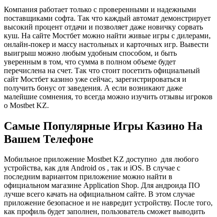
Компания работает только с проверенными и надежными
поставщиками софта. Так что каждый автомат демонстрирует
высокий процент отдачи и позволяет даже новичку сорвать
куш. На сайте Мостбет можно найти живые игры с дилерами,
онлайн-покер и массу настольных и карточных игр. Вывести
выигрыш можно любым удобным способом, и быть
уверенным в том, что сумма в полном объеме будет
перечислена на счет. Так что стоит посетить официальный
сайт Мостбет казино уже сейчас, зарегистрироваться и
получить бонус от заведения. А если возникают даже
малейшие сомнения, то всегда можно изучить отзывы игроков
о Mostbet KZ.
Самые Популярные Игры Казино На
Вашем Телефоне
Мобильное приложение Mostbet KZ доступно для любого
устройства, как для Android os , так и iOS. В случае с
последним вариантом приложение можно найти в
официальном магазине Application Shop. Для андроида ПО
лучше всего качать на официальном сайте. В этом случае
приложение безопасное и не навредит устройству. После того,
как профиль будет заполнен, пользователь сможет выводить