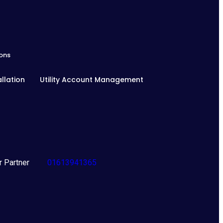
ons
llation
Utility Account Management
er Partner
01613941365