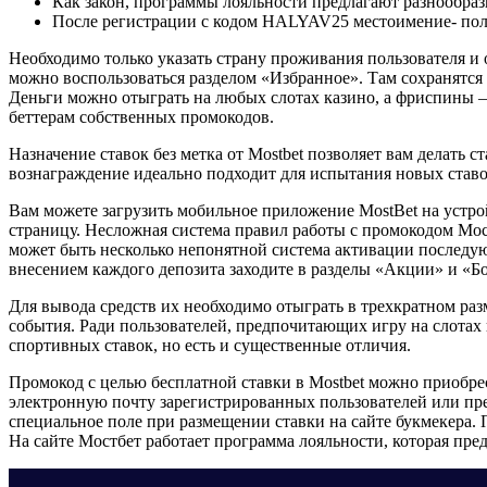
Как закон, программы лояльности предлагают разнообра
После регистрации с кодом HALYAV25 местоимение- получ
Необходимо только указать страну проживания пользователя и 
можно воспользоваться разделом «Избранное». Там сохранятся и
Деньги можно отыграть на любых слотах казино, а фриспины —
беттерам собственных промокодов.
Назначение ставок без метка от Mostbet позволяет вам делать с
вознаграждение идеально подходит для испытания новых ставок
Вам можете загрузить мобильное приложение MostBet на устрой
страницу. Несложная система правил работы с промокодом Мос
может быть несколько непонятной система активации последую
внесением каждого депозита заходите в разделы «Акции» и «Бо
Для вывода средств их необходимо отыграть в трехкратном раз
события. Ради пользователей, предпочитающих игру на слотах 
спортивных ставок, но есть и существенные отличия.
Промокод с целью бесплатной ставки в Mostbet можно приобре
электронную почту зарегистрированных пользователей или пре
специальное поле при размещении ставки на сайте букмекера. П
На сайте Мостбет работает программа лояльности, которая пр