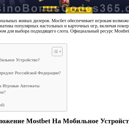
ональных живых дилеров. Мосбет обеспечивает игрокам возможно
натива популярных настольных и карточных игр, включая покер, 
ом для выбора подходящего слота. Официальный ресурс Mostbet 
бильное Устройство?
 предлог Российской Федерации?
На Игровые Автоматы
ии?
ad)
ожение Mostbet На Мобильное Устройст