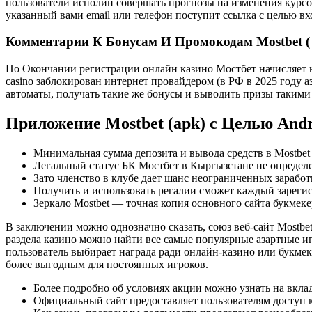
пользователи исполин совершать прогнозы на изменения курсо
указанный вами email или телефон поступит ссылка с целью вх
Комментарии К Бонусам И Промокодам Mostbet (
По Окончании регистрации онлайн казино Мостбет начисляет н
casino заблокирован интернет провайдером (в РФ в 2025 году а
автоматы, получать такие же бонусы и выводить призы таким
Приложение Mostbet (apk) с Целью Andro
Минимальная сумма депозита и вывода средств в Mostbet
Легальный статус БК Мостбет в Кыргызстане не определе
Зато членство в клубе дает шанс неограниченных зарабо
Получить и использовать регалии сможет каждый зареги
Зеркало Mostbet — точная копия основного сайта букмеке
В заключении можно однозначно сказать, союз веб-сайт Mostbe
раздела казино можно найти все самые популярные азартные 
пользователь выбирает награда ради онлайн-казино или букме
более выгодным для постоянных игроков.
Более подробно об условиях акции можно узнать на вкла
Официальный сайт предоставляет пользователям доступ 