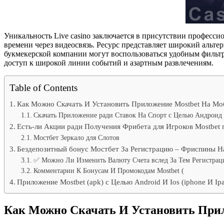
Уникальность Live casino заключается в присутствии професси
времени через видеосвязь. Ресурс представляет широкий альтер
букмекерской компании могут воспользоваться удобным фильтр
доступ к широкой линии событий и азартным развлечениям.
Table of Contents
Как Можно Скачать И Установить Приложение Mostbet На Мо
Скачать Приложение ради Ставок На Спорт с Целью Андроид
Есть-ли Акции ради Получения Фрибета для Игроков Mostbet
Мостбет Зеркало для Слотов
Бездепозитный бонус Мостбет За Регистрацию – Фриспины 
✅ Можно Ли Изменить Валюту Счета вслед За Тем Регистрац
Комментарии К Бонусам И Промокодам Mostbet (
Приложение Mostbet (apk) с Целью Android И Ios (iphone И Ip
Как Можно Скачать И Установить Прил