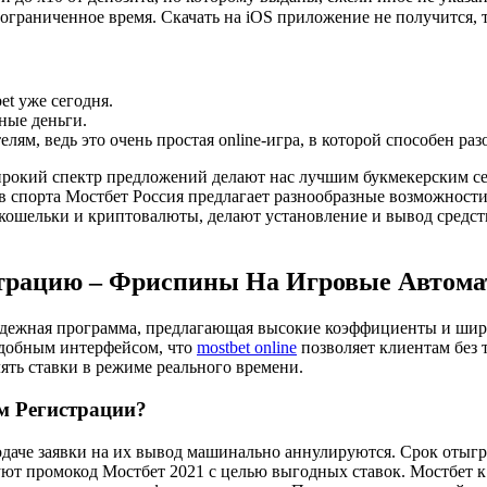
 ограниченное время. Скачать на iOS приложение не получится, 
et уже сегодня.
ные деньги.
лям, ведь это очень простая online-игра, в которой способен раз
рокий спектр предложений делают нас лучшим букмекерским сер
в спорта Мостбет Россия предлагает разнообразные возможности
кошельки и криптовалюты, делают установление и вывод средств
страцию – Фриспины На Игровые Автом
 надежная программа, предлагающая высокие коэффициенты и ши
удобным интерфейсом, что
mostbet online
позволяет клиентам без 
ять ставки в режиме реального времени.
м Регистрации?
одаче заявки на их вывод машинально аннулируются. Срок отыгр
 промокод Мостбет 2021 с целью выгодных ставок. Мостбет к т