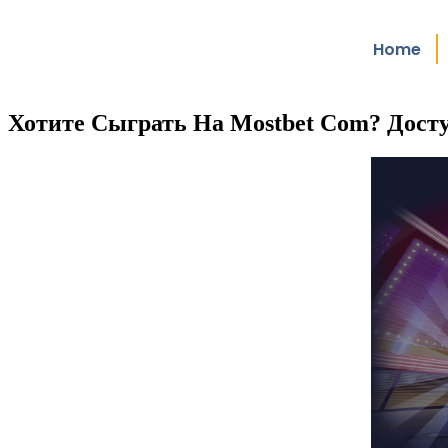
Home
Хотите Сыграть На Mostbet Com? Досту