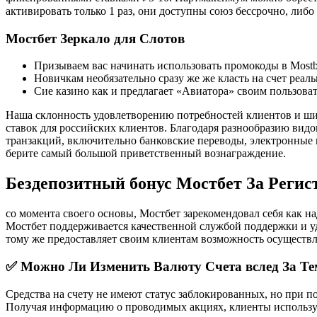
активировать только 1 раз, они доступны союз бессрочно, либо
Мостбет Зеркало для Слотов
Призываем вас начинать использовать промокоды в Mostb
Новичкам необязательно сразу же же класть на счет реаль
Сие казино как и предлагает «Авиатора» своим пользовате
Наша склонность удовлетворению потребностей клиентов и ши
ставок для российских клиентов. Благодаря разнообразию видо
транзакций, включительно банковские переводы, электронные 
берите самый большой приветственный вознаграждение.
Бездепозитный бонус Мостбет За Реги
со момента своего основы, Мостбет зарекомендовал себя как
Мостбет поддерживается качественной службой поддержки и 
тому же предоставляет своим клиентам возможность осуществл
✅ Можно Ли Изменить Валюту Счета вслед За Те
Средства на счету не имеют статус заблокированных, но при п
Получая информацию о проводимых акциях, клиенты используют