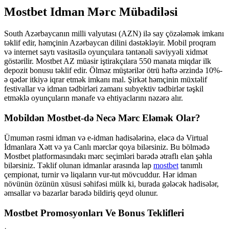
Mostbet Idman Mərc Mübadiləsi
South Azərbaycanın milli valyutası (AZN) ilə say çözələmək imkanı
təklif edir, həmçinin Azərbaycan dilini dəstəkləyir. Mobil proqram
və internet saytı vasitəsilə oyunçulara təntənəli səviyyəli xidmət
göstərilir. Mostbet AZ müasir iştirakçılara 550 manata miqdar ilk
depozit bonusu təklif edir. Ölməz müştərilər ötrü həftə ərzində 10%-
ə qədər itkiyə iqrar etmək imkanı mal. Şirkət həmçinin müxtəlif
festivallar və idman tədbirləri zamanı subyektiv tədbirlər təşkil
etməklə oyunçuların mənafe və ehtiyaclarını nəzərə alır.
Mobildən Mostbet-də Necə Mərc Eləmək Olar?
Ümumən rəsmi idman və e-idman hadisələrinə, eləcə də Virtual
İdmanlara Xətt və ya Canlı mərclər qoya bilərsiniz. Bu bölmədə
Mostbet platformasındakı mərc seçimləri barədə ətraflı elan şəhla
bilərsiniz. Təklif olunan idmanlar arasında lap
mostbet
tanımlı
çempionat, turnir və liqaların vur-tut mövcuddur. Hər idman
növünün özünün xüsusi səhifəsi mülk ki, burada gələcək hadisələr,
əmsallar və bazarlar barədə bildiriş qeyd olunur.
Mostbet Promosyonları Ve Bonus Teklifleri