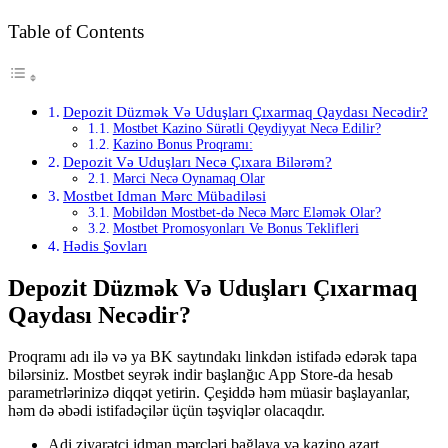
Table of Contents
Depozit Düzmək Və Uduşları Çıxarmaq Qaydası Necədir?
Mostbet Kazino Sürətli Qeydiyyat Necə Edilir?
Kazino Bonus Proqramı:
Depozit Və Uduşları Necə Çıxara Bilərəm?
Mərci Necə Oynamaq Olar
Mostbet Idman Mərc Mübadiləsi
Mobildən Mostbet-də Necə Mərc Eləmək Olar?
Mostbet Promosyonları Ve Bonus Teklifleri
Hədis Şovları
Depozit Düzmək Və Uduşları Çıxarmaq
Qaydası Necədir?
Proqramı adı ilə və ya BK saytındakı linkdən istifadə edərək tapa
bilərsiniz. Mostbet seyrək indir başlanğıc App Store-da hesab
parametrlərinizə diqqət yetirin. Çeşiddə həm müasir başlayanlar,
həm də əbədi istifadəçilər üçün təşviqlər olacaqdır.
Adi ziyarətçi idman mərcləri bağlaya və kazino azart