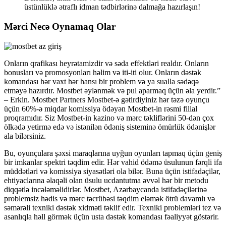
üstünlüklə ətraflı idman tədbirlərinə dalmağa hazırlaşın!
Mərci Necə Oynamaq Olar
Onların qrafikası heyrətamizdir və səda effektləri realdır. Onların
bonusları və promosyonları həlim və iti-iti olur. Onların dəstək
komandası hər vaxt hər hansı bir problem və ya sualla sədəqə
etməyə hazırdır. Mostbet əylənmək və pul aparmaq üçün əla yerdir.”
– Erkin. Mostbet Partners Mostbet-ə gətirdiyiniz hər təzə oyunçu
üçün 60%-ə miqdar komissiya ödəyən Mostbet-in rəsmi filial
proqramıdır. Siz Mostbet-in kazino və mərc təkliflərini 50-dən çox
ölkədə yetirmə edə və istənilən ödəniş sisteminə ömürlük ödənişlər
ala bilərsiniz.
Bu, oyunçulara şəxsi maraqlarına uyğun oyunları tapmaq üçün geniş
bir imkanlar spektri təqdim edir. Hər vahid ödəmə üsulunun fərqli ifa
müddətləri və komissiya siyasətləri ola bilər. Buna üçün istifadəçilər,
ehtiyaclarına əlaqəli olan üsulu ucdantutma əvvəl hər bir metodu
diqqətlə incələməlidirlər. Mostbet, Azərbaycanda istifadəçilərinə
problemsiz hədis və mərc təcrübəsi təqdim eləmək ötrü davamlı və
səmərəli texniki dəstək xidməti təklif edir. Texniki problemləri tez və
asanlıqla həll görmək üçün usta dəstək komandası fəaliyyət göstərir.