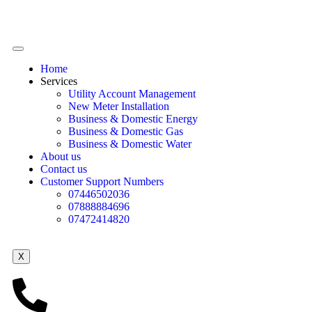
Home
Services
Utility Account Management
New Meter Installation
Business & Domestic Energy
Business & Domestic Gas
Business & Domestic Water
About us
Contact us
Customer Support Numbers
07446502036
07888884696
07472414820
X