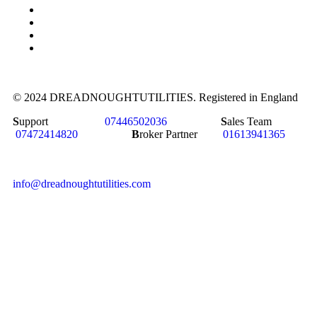
© 2024 DREADNOUGHTUTILITIES. Registered in England
S
upport
07446502036
S
ales Team
07472414820
B
roker Partner
01613941365
info@dreadnoughtutilities.com