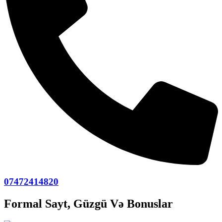
07472414820
Formal Sayt, Güzgü Və Bonuslar