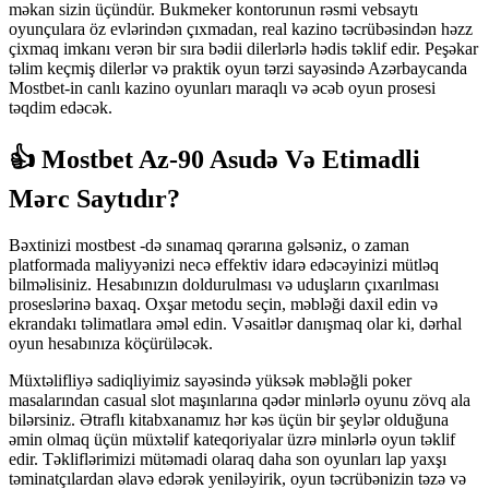
məkan sizin üçündür. Bukmeker kontorunun rəsmi vebsaytı
oyunçulara öz evlərindən çıxmadan, real kazino təcrübəsindən həzz
çixmaq imkanı verən bir sıra bədii dilerlərlə hədis təklif edir. Peşəkar
təlim keçmiş dilerlər və praktik oyun tərzi sayəsində Azərbaycanda
Mostbet-in canlı kazino oyunları maraqlı və əcəb oyun prosesi
təqdim edəcək.
👍 Mostbet Az-90 Asudə Və Etimadli
Mərc Saytıdır?
Bəxtinizi mostbest -də sınamaq qərarına gəlsəniz, o zaman
platformada maliyyənizi necə effektiv idarə edəcəyinizi mütləq
bilməlisiniz. Hesabınızın doldurulması və uduşların çıxarılması
proseslərinə baxaq. Oxşar metodu seçin, məbləği daxil edin və
ekrandakı təlimatlara əməl edin. Vəsaitlər danışmaq olar ki, dərhal
oyun hesabınıza köçürüləcək.
Müxtəlifliyə sadiqliyimiz sayəsində yüksək məbləğli poker
masalarından casual slot maşınlarına qədər minlərlə oyunu zövq ala
bilərsiniz. Ətraflı kitabxanamız hər kəs üçün bir şeylər olduğuna
əmin olmaq üçün müxtəlif kateqoriyalar üzrə minlərlə oyun təklif
edir. Təkliflərimizi mütəmadi olaraq daha son oyunları lap yaxşı
təminatçılardan əlavə edərək yeniləyirik, oyun təcrübənizin təzə və