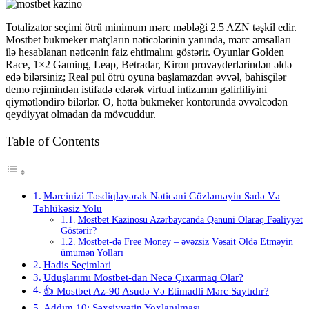
Totalizator seçimi ötrü minimum mərc məbləği 2.5 AZN təşkil edir.
Mostbet bukmeker matçların nəticələrinin yanında, mərc əmsalları
ilə hesablanan nəticənin faiz ehtimalını göstərir. Oyunlar Golden
Race, 1×2 Gaming, Leap, Betradar, Kiron provayderlərindən əldə
edə bilərsiniz; Real pul ötrü oyuna başlamazdan əvvəl, bahisçilər
demo rejimindən istifadə edərək virtual intizamın gəlirliliyini
qiymətləndirə bilərlər. O, hətta bukmeker kontorunda əvvəlcədən
qeydiyyat olmadan da mövcuddur.
Table of Contents
Mərcinizi Təsdiqləyərək Nəticəni Gözləməyin Sadə Və
Təhlükəsiz Yolu
Mostbet Kazinosu Azərbaycanda Qanuni Olaraq Fəaliyyət
Göstərir?
Mostbet-də Free Money – əvəzsiz Vəsait Əldə Etməyin
ümumən Yolları
Hədis Seçimləri
Uduşlarımı Mostbet-dan Necə Çıxarmaq Olar?
👍 Mostbet Az-90 Asudə Və Etimadli Mərc Saytıdır?
Addım 10: Şəxsiyyətin Yoxlanılması