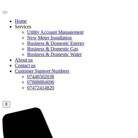
Home
Services
Utility Account Management
New Meter Installation
Business & Domestic Energy
Business & Domestic Gas
Business & Domestic Water
About us
Contact us
Customer Support Numbers
07446502036
07888884696
07472414820
X