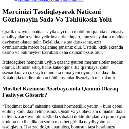
Mərcinizi Təsdiqləyərək Nəticəni
Gözləməyin Sadə Və Təhlükəsiz Yolu
Qrafik dizayn cəhətdən saytla tayı olan mobil proqramda naviqasiya,
əməliyyatların yerinə yetirilmə ardıcıllıqları, tranzaksiyaların müddəti
dəyişməz olaraq qalır. Beləliklə, nə ara darıxsanız, əziz
oyunlarınızda mərcə başlamaq şansınız olur. Üstəlik, kiçik ekranda
casino və bukmeyker təcrübəsi daha özünəməxsus olur.
İstifadəçilərə həmçinin uyğun qazanc gətirən məşhur slotlar təqdim
olunur. Bundan artıq, hədis kataloquna 3D qrafikaya, çətin
ssenarilərə və çoxsaylı raundlara olma yeni oyunlar da daxildir.
Kataloqda təqdim olunan bütün oyunlar lisenziyalı nüsxələrdir.
Mostbet Kazinosu Azərbaycanda Qanuni Olaraq
Fəaliyyət Göstərir?
“Təqdimat kodu” sahəsinə xüsusi hörmətcillik yetirin – bura qəbul
edilmiş kodu daxil etməlisiniz. Qüsur və ya əlavə ara olmadan daxil
etdiyinizə arxayın olun. Elliklə sahələri doldurduqdan və promosyon
kodunu daxil etdikdən sonra mostbet giril ilə qeydiyyatınızı
təsdiqləyin. Hər zad doğru aparılıbsa, bonusun təzə hesabınıza