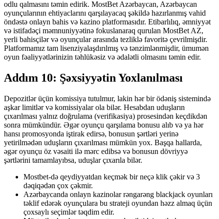
odlu qalmasını təmin edirik. MostBet Azərbaycan, Azərbaycan
oyunçularının ehtiyaclarını qarşılayacaq şəkildə hazırlanmış vahid
öndəstə onlayn bahis və kazino platformasıdır. Etibarlılıq, əmniyyət
və istifadəçi məmnuniyyətinə fokuslanaraq qurulan MostBet AZ,
yerli bahisçilər və oyunçular arasında tezliklə favoritə çevrilmişdir.
Platformamız tam lisenziyalaşdırılmış və tənzimlənmişdir, ümumən
oyun fəaliyyətlərinizin təhlükəsiz və ədalətli olmasını təmin edir.
Addım 10: Şəxsiyyətin Yoxlanılması
Depozitlər üçün komissiya tutulmur, lakin hər bir ödəniş sistemində
aşkar limitlər və komissiyalar ola bilər. Hesabdan uduşların
çıxarılması yalnız doğrulama (verifikasiya) prosesindən keçdikdən
sonra mümkündür. Əgər oyunçu qarşılama bonusu alıb və ya hər
hansı promosyonda iştirak edirsə, bonusun şərtləri yerinə
yetirilmədən uduşların çıxarılması mümkün yox. Başqa hallarda,
əgər oyunçu öz vəsaiti ilə mərc edibsə və bonusun dövriyyə
şərtlərini tamamlayıbsa, uduşlar çıxarıla bilər.
Mostbet-də qeydiyyatdan keçmək bir neçə klik çəkir və 3
dəqiqədən çox çəkmir.
Azərbaycanda onlayn kazinolar rəngarəng blackjack oyunları
təklif edərək oyunçulara bu strateji oyundan həzz almaq üçün
çoxsaylı seçimlər təqdim edir.