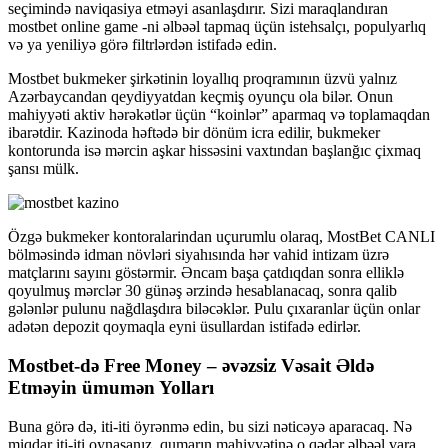
seçimində naviqasiya etməyi asanlaşdırır. Sizi maraqlandıran
mostbet online game -ni əlbəəl tapmaq üçün istehsalçı, populyarlıq
və ya yeniliyə görə filtrlərdən istifadə edin.
Mostbet bukmeker şirkətinin loyallıq proqramının üzvü yalnız
Azərbaycandan qeydiyyatdan keçmiş oyunçu ola bilər. Onun
mahiyyəti aktiv hərəkətlər üçün “koinlər” aparmaq və toplamaqdan
ibarətdir. Kazinoda həftədə bir dönüm icra edilir, bukmeker
kontorunda isə mərcin aşkar hissəsini vaxtından başlanğıc çixmaq
şansı mülk.
Özgə bukmeker kontoralarindan uçurumlu olaraq, MostBet CANLI
bölməsində idman növləri siyahısında hər vahid intizam üzrə
matçlarını sayını göstərmir. Əncam başa çatdıqdan sonra elliklə
qoyulmuş mərclər 30 günəş ərzində hesablanacaq, sonra qalib
gələnlər pulunu nağdlaşdıra biləcəklər. Pulu çıxaranlar üçün onlar
adətən depozit qoymaqla eyni üsullardan istifadə edirlər.
Mostbet-də Free Money – əvəzsiz Vəsait Əldə
Etməyin ümumən Yolları
Buna görə də, iti-iti öyrənmə edin, bu sizi nəticəyə aparacaq. Nə
miqdar iti-iti oynasanız, qumarın mahiyyətinə o qədər əlbəəl vara