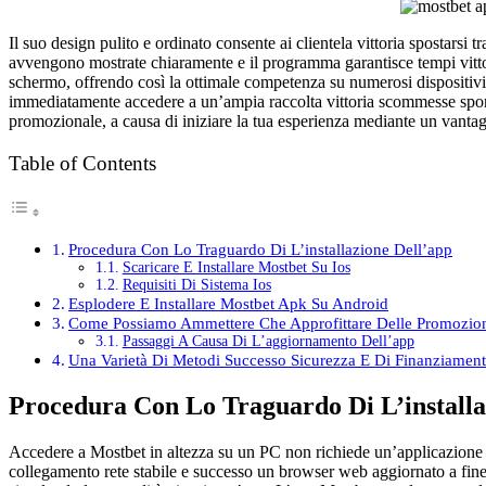
Il suo design pulito e ordinato consente ai clientela vittoria spostarsi 
avvengono mostrate chiaramente e il programma garantisce tempi vittoria
schermo, offrendo così la ottimale competenza su numerosi dispositivi m
immediatamente accedere a un’ampia raccolta vittoria scommesse sporti
promozionale, a causa di iniziare la tua esperienza mediante un vantag
Table of Contents
Procedura Con Lo Traguardo Di L’installazione Dell’app
Scaricare E Installare Mostbet Su Ios
Requisiti Di Sistema Ios
Esplodere E Installare Mostbet Apk Su Android
Come Possiamo Ammettere Che Approfittare Delle Promozioni
Passaggi A Causa Di L’aggiornamento Dell’app
Una Varietà Di Metodi Successo Sicurezza E Di Finanziamen
Procedura Con Lo Traguardo Di L’installa
Accedere a Mostbet in altezza su un PC non richiede un’applicazione de
collegamento rete stabile e successo un browser web aggiornato a fine 