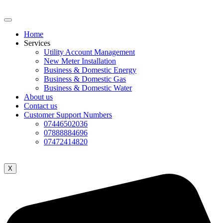
Home
Services
Utility Account Management
New Meter Installation
Business & Domestic Energy
Business & Domestic Gas
Business & Domestic Water
About us
Contact us
Customer Support Numbers
07446502036
07888884696
07472414820
X