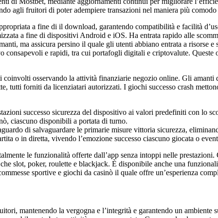
enti di Mostbet, mediante aggiornamenti continui per migliorare l’efficie
o agli fruitori di poter adempiere transazioni nel maniera più comodo e 
appropriata a fine di il download, garantendo compatibilità e facilità d’
mizzata a fine di dispositivi Android e iOS. Ha entrata rapido alle scomm
nti, ma assicura persino il quale gli utenti abbiano entrata a risorse e 
evo consapevoli e rapidi, tra cui portafogli digitali e criptovalute. Quest
nti coinvolti osservando la attività finanziarie negozio online. Gli amant
te, tutti forniti da licenziatari autorizzati. I giochi successo crash mett
stazioni successo sicurezza del dispositivo ai valori predefiniti con lo 
ò, ciascuno disponibili a portata di turno.
guardo di salvaguardare le primarie misure vittoria sicurezza, eliminando 
tita o in diretta, vivendo l’emozione successo ciascuno giocata o even
talmente le funzionalità offerte dall’app senza intoppi nelle prestazion
 slot, poker, roulette e blackjack. È disponibile anche una funzionalità 
ommesse sportive e giochi da casinò il quale offre un’esperienza comple
li fruitori, mantenendo la vergogna e l’integrità e garantendo un ambie