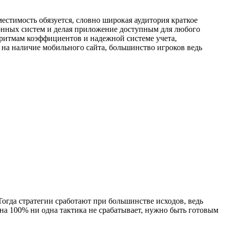
естимость обязуется, словно широкая аудитория краткое
онных систем и делая приложение доступным для любого
горитмам коэффициентов и надежной системе учета,
на наличие мобильного сайта, большинство игроков ведь
Тогда стратегии сработают при большинстве исходов, ведь
 на 100% ни одна тактика не срабатывает, нужно быть готовым