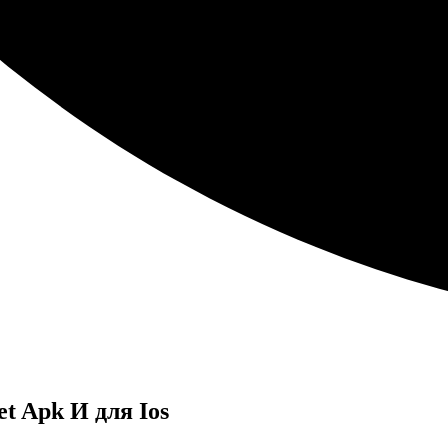
t Apk И для Ios