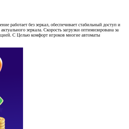
ие работает без зеркал, обеспечивает стабильный доступ и
 актуального зеркала. Скорость загрузки оптимизирована за
мацией. С Целью комфорт игроков многие автоматы