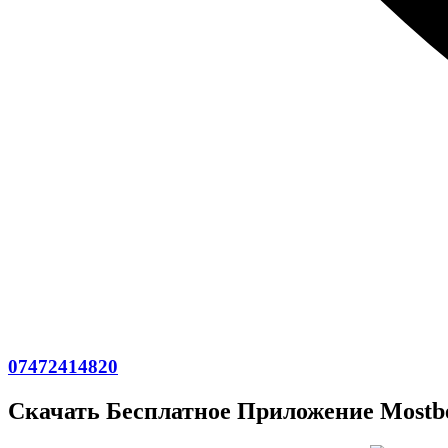
07472414820
Скачать Бесплатное Приложение Mostbe