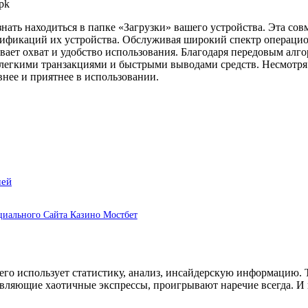
ать находиться в папке «Загрузки» вашего устройства. Эта совм
ецификаций их устройства. Обслуживая широкий спектр операци
ивает охват и удобство использования. Благодаря передовым ал
легкими транзакциями и быстрыми выводами средств. Несмотря 
нее и приятнее в использовании.
шей
циального Сайта Казино Мостбет
его использует статистику, анализ, инсайдерскую информацию. 
тавляющие хаотичные экспрессы, проигрывают наречие всегда. И