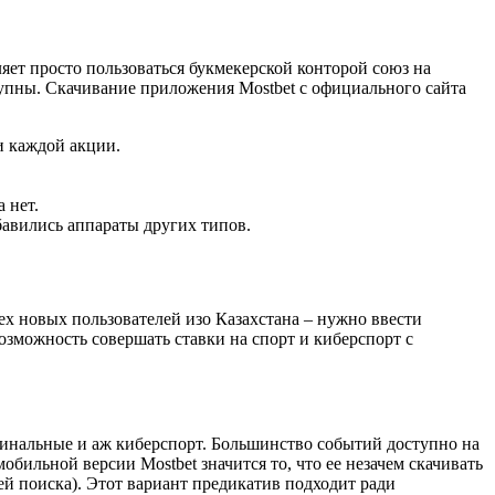
яет просто пользоваться букмекерской конторой союз на
упны. Скачивание приложения Mostbet с официального сайта
и каждой акции.
 нет.
бавились аппараты других типов.
ех новых пользователей изо Казахстана – нужно ввести
озможность совершать ставки на спорт и киберспорт с
игинальные и аж киберспорт. Большинство событий доступно на
ильной версии Mostbet значится то, что ее незачем скачивать
ей поиска). Этот вариант предикатив подходит ради