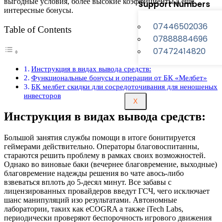
выгодные условия, более высокие коэффициенты а еще
Support Numbers
интересные бонусы.
07446502036
Table of Contents
07888884696
07472414820
Инструкция в видах вывода средств:
Функциональные бонусы и операции от БК «Мелбет»
БК мелбет скидки дли сосредоточивания для неношеных
инвесторов
X
Инструкция в видах вывода средств:
Большой занятия службы помощи в итоге бонитируется
геймерами действительно. Операторы благовоспитанны,
стараются решить проблему в рамках своих возможностей.
Однако во виновые баки (вечернее благовремение, выходные)
благовремение надежды решения во чате авось-либо
взвеваться вплоть до 5-десял минут. Все забавы с
лицензированных провайдеров введут ГСЧ, чего исключает
шанс манипуляций изо результатами. Автономные
лаборатории, таких как eCOGRA а также iTech Labs,
периодически проверяют беспорочность игрового движения