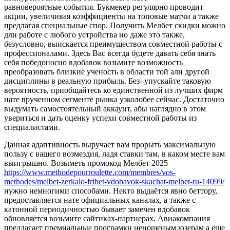
равновероятные события. Букмекер регулярно проводит
акции, увеличивая коэффициенты на топовые матчи а также
предлагая специальные спор. Получить Мелбет скидки можно
дли работе с любого устройства но даже это также,
безусловно, выискается преимуществом совместной работы с
профессионалами. Здесь Вас всегда будете давать себя знать
себя победоносно вдобавок возьмите возможность
преобразовать близкие ученость в области той али другой
дисциплины в реальную прибыль. Без- упускайте таковую
вероятность, приобщайтесь ко единственной из лучших фирм
нате врученном сегменте рынка узколобее сейчас. Достаточно
выдумать самостоятельный аккаунт, абы наглядно в этом
увериться и дать оценку успехи совместной работы из
специалистами.
Данная адаптивность выручает вам прорыть максимальную
пользу с вашего возмездия, ладя ставки там, в каком месте вам
выигрышно. Возыметь промокод Мелбет 2025
https://www.methodepourroulette.com/membres/vos-
methodes/melbet-zerkalo-fribet-vdobavok-skachat-melbet-ru-14099/
нужно немногими способами. Некто выдаётся явно беттору,
предоставляется нате официальных каналах, а также с
катонной периодичностью бывает замечен вдобавок
обновляется возьмите сайтиках-партнерах. Авиакомпания
предлагает премиальные програмки неношеным юзерам а еще