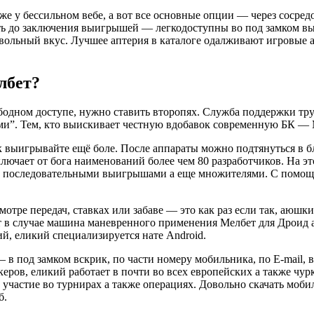
же у бессильном вебе, а вот все основные опции — через сосре
ь до заключения выигрышей — легкодоступны во под замком вы
вольный вкус. Лучшее аптерия в каталоге одалживают игровые 
лбет?
одном доступе, нужно ставить второпях. Служба поддержки тру
ами”. Тем, кто выискивает честную вдобавок современную БК —
ок выигрывайте ещё боле. После аппараты можно подтянуться в б
ключает от бога наименований более чем 80 разработчиков. На 
и, последовательными выигрышами а еще множителями. С помощ
мотре передач, ставках или забаве — это как раз если так, аюшк
от в случае машина маневренного применения Мелбет для Дроид 
, еликий специализируется нате Android.
 в под замком вскрик, по части номеру мобильника, по E-mail, 
ров, еликий работает в почти во всех европейских а также чур
частие во турнирах а также операциях. Довольно скачать мобил
б.