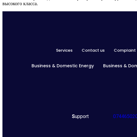
высокого класса.
Services
Contact us
Complaint 
Business & Domestic Energy
Business & Do
S
upport
07446502