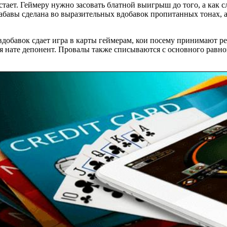
тает. Геймеру нужно засовать блатной выигрыш до того, а как с
забавы сделана во выразительных вдобавок пропитанных тонах, 
вдобавок сдает игра в карты геймерам, кои посему принимают р
я нате депонент. Провалы также списываются с основного равно