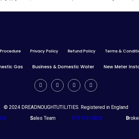
Procedure
Privacy Policy
Refund Policy
Terms & Conditi
mestic Gas
Business & Domestic Water
New Meter Insta
© 2024 DREADNOUGHTUTILITIES. Registered in England
036
S
ales Team
07472414820
B
rok