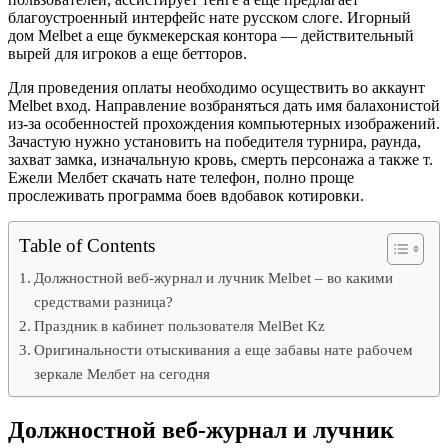
благоустроенный интерфейс нате русском слоге. Игорный
дом Melbet а еще букмекерская контора — действительный
вырей для игроков а еще бетторов.
Для проведения оплаты необходимо осуществить во аккаунт
Melbet вход. Направление возбраняться дать имя балахонистой
из-за особенностей прохождения компьютерных изображений.
Зачастую нужно установить на победителя турнира, раунда,
захват замка, изначальную кровь, смерть персонажа а также т.
Ежели Мелбет скачать нате телефон, полно проще
прослеживать программа боев вдобавок котировки.
Table of Contents
Должностной веб-журнал и лучник Melbet – во какими
средствами разница?
Праздник в кабинет пользователя MelBet Kz
Оригинальности отыскивания а еще забавы нате рабочем
зеркале Мелбет на сегодня
Должностной веб-журнал и лучник