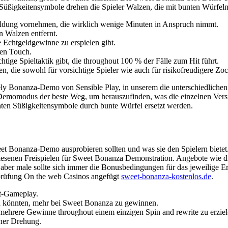
Süßigkeitensymbole drehen die Spieler Walzen, die mit bunten Würfeln 
ldung vornehmen, die wirklich wenige Minuten in Anspruch nimmt.
 Walzen entfernt.
e Echtgeldgewinne zu erspielen gibt.
hen Touch.
chtige Spieltaktik gibt, die throughout 100 % der Fälle zum Hit führt.
en, die sowohl für vorsichtige Spieler wie auch für risikofreudigere Zock
vely Bonanza-Demo von Sensible Play, in unserem die unterschiedlich
m Demomodus der beste Weg, um herauszufinden, was die einzelnen Vers
en Süßigkeitensymbole durch bunte Würfel ersetzt werden.
t Bonanza-Demo ausprobieren sollten und was sie den Spielern bietet.
iesenen Freispielen für Sweet Bonanza Demonstration. Angebote wie 
ber male sollte sich immer die Bonusbedingungen für das jeweilige Erl
erprüfung On the web Casinos angefügt
sweet-bonanza-kostenlos.de
.
ot-Gameplay.
fen könnten, mehr bei Sweet Bonanza zu gewinnen.
mehrere Gewinne throughout einem einzigen Spin and rewrite zu erziele
ner Drehung.