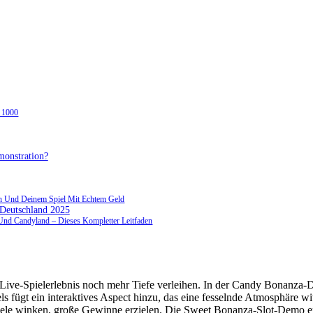
a 1000
monstration?
on Und Deinem Spiel Mit Echtem Geld
 Deutschland 2025
nd Candyland – Dieses Kompletter Leitfaden
ive-Spielerlebnis noch mehr Tiefe verleihen. In der Candy Bonanza-D
s fügt ein interaktives Aspect hinzu, das eine fesselnde Atmosphäre w
iele winken, große Gewinne erzielen. Die Sweet Bonanza-Slot-Demo erh