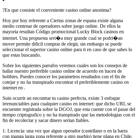
?En que consiste el conveniente casino online anonima?
Hoy por hoy referente a Ciertas zonas de espana existe alguna
medio centenar de operadores sobre juego online. De ellos la
mayoria resultan Código promocional Lucky Block casinos en
internet. Una propuesta seri�a muy grande cual se podri�an
mover permite dificil comprar de elegir, sin embargo se puede
seleccionar el superior casino online para ti en caso de que sabes lo
que estas buscando.
Sobre los siguientes parrafos veremos cuales son los consejos de
hallar nuestro preferible casino online de acuerdo en hacen de
hobbies. Puedes conocer los parametros resultados con el fin de
cotejar y no ha transpirado encontrar el preferiblemente casino en
internet en .
Suin ocurrir an encontrar tu casino perfecta, existe 3 enfoque
irrenunciables para cualquier casino en internet: que dicho URL se
encuentre registrada sobre la DGOJ, que esta cuente con el pasar del
tiempo criptografico y no ha transpirado que las metodologias con el
fin de recolectar y sacar dinero serian fiables.
1. Licencia: una vez que algun operador (castellano o en la barra
con manga larga zona referente a otro pueblo) tiene plana en Chile,