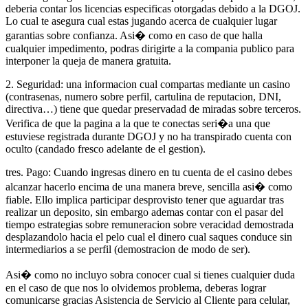
deberia contar los licencias especificas otorgadas debido a la DGOJ.
Lo cual te asegura cual estas jugando acerca de cualquier lugar
garantias sobre confianza. Asi� como en caso de que halla
cualquier impedimento, podras dirigirte a la compania publico para
interponer la queja de manera gratuita.
2. Seguridad: una informacion cual compartas mediante un casino
(contrasenas, numero sobre perfil, cartulina de reputacion, DNI,
directiva…) tiene que quedar preservadad de miradas sobre terceros.
Verifica de que la pagina a la que te conectas seri�a una que
estuviese registrada durante DGOJ y no ha transpirado cuenta con
oculto (candado fresco adelante de el gestion).
tres. Pago: Cuando ingresas dinero en tu cuenta de el casino debes
alcanzar hacerlo encima de una manera breve, sencilla asi� como
fiable. Ello implica participar desprovisto tener que aguardar tras
realizar un deposito, sin embargo ademas contar con el pasar del
tiempo estrategias sobre remuneracion sobre veracidad demostrada
desplazandolo hacia el pelo cual el dinero cual saques conduce sin
intermediarios a se perfil (demostracion de modo de ser).
Asi� como no incluyo sobra conocer cual si tienes cualquier duda
en el caso de que nos lo olvidemos problema, deberas lograr
comunicarse gracias Asistencia de Servicio al Cliente para celular,