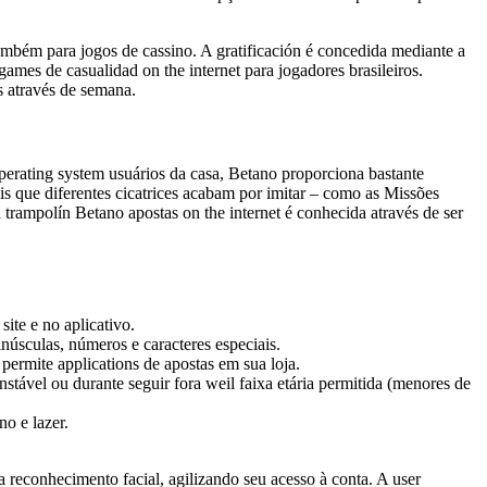
ambém para jogos de cassino. A gratificación é concedida mediante a
games de casualidad on the internet para jogadores brasileiros.
s através de semana.
 operating system usuários da casa, Betano proporciona bastante
is que diferentes cicatrices acabam por imitar – como as Missões
 trampolín Betano apostas on the internet é conhecida através de ser
ite e no aplicativo.
núsculas, números e caracteres especiais.
permite applications de apostas em sua loja.
stável ou durante seguir fora weil faixa etária permitida (menores de
o e lazer.
a reconhecimento facial, agilizando seu acesso à conta. A user