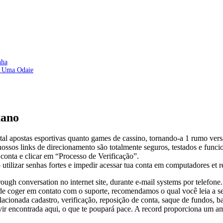
nha
e Uma Odaie
tano
tal apostas esportivas quanto games de cassino, tornando-a 1 rumo versá
 nossos links de direcionamento são totalmente seguros, testados e func
 conta e clicar em “Processo de Verificação”.
utilizar senhas fortes e impedir acessar tua conta em computadores et r
gh conversation no internet site, durante e-mail systems por telefone.
de coger em contato com o suporte, recomendamos o qual você leia a s
ionada cadastro, verificação, reposição de conta, saque de fundos, bas
ervir encontrada aqui, o que te poupará pace. A record proporciona um a