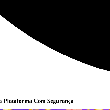
Na Plataforma Com Segurança