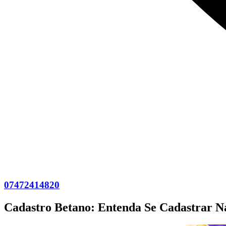
07472414820
Cadastro Betano: Entenda Se Cadastrar 