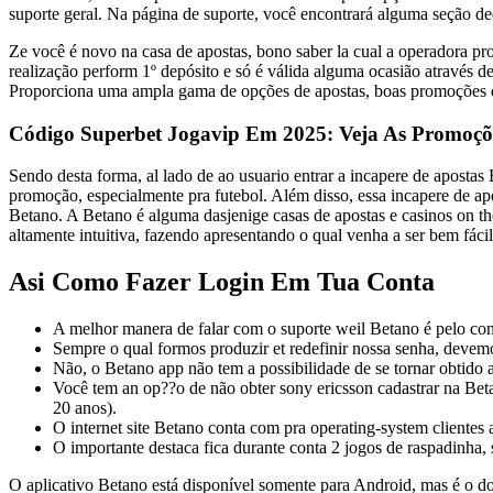
suporte geral. Na página de suporte, você encontrará alguma seção de
Ze você é novo na casa de apostas, bono saber la cual a operadora pr
realização perform 1º depósito e só é válida alguma ocasião através de
Proporciona uma ampla gama de opções de apostas, boas promoções e b
Código Superbet Jogavip Em 2025: Veja As Promoç
Sendo desta forma, al lado de ao usuario entrar a incapere de apostas 
promoção, especialmente pra futebol. Além disso, essa incapere de apo
Betano. A Betano é alguma dasjenige casas de apostas e casinos on the
altamente intuitiva, fazendo apresentando o qual venha a ser bem fácil
Asi Como Fazer Login Em Tua Conta
A melhor manera de falar com o suporte weil Betano é pelo conv
Sempre o qual formos produzir et redefinir nossa senha, devemo
Não, o Betano app não tem a possibilidade de se tornar obtido 
Você tem an op??o de não obter sony ericsson cadastrar na Betan
20 anos).
O internet site Betano conta com pra operating-system clientes
O importante destaca fica durante conta 2 jogos de raspadinha, 
O aplicativo Betano está disponível somente para Android, mas é o dos