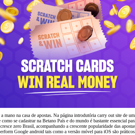
 a mano na casa de apostas. Na página introdutória carry out site de uma
como se cadastrar na Betano País e do mundo é bastante essencial para 
 cresce zero Brasil, acompanhando a crescente popularidade das apostas
perform Google android tais como a versão móvel para iOS são práticos 