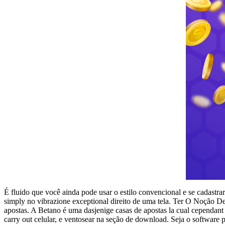
É fluido que você ainda pode usar o estilo convencional e se cadastrar
simply no vibrazione exceptional direito de uma tela. Ter O Noção De 
apostas. A Betano é uma dasjenige casas de apostas la cual cependant
carry out celular, e ventosear na seção de download. Seja o software 