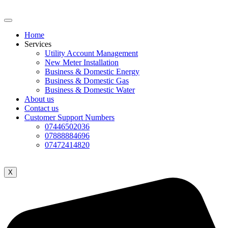
Home
Services
Utility Account Management
New Meter Installation
Business & Domestic Energy
Business & Domestic Gas
Business & Domestic Water
About us
Contact us
Customer Support Numbers
07446502036
07888884696
07472414820
X