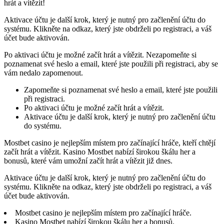
hrát a vítězit!
Aktivace účtu je další krok, který je nutný pro začlenění účtu do
systému. Klikněte na odkaz, který jste obdrželi po registraci, a váš
účet bude aktivován.
Po aktivaci účtu je možné začít hrát a vítězit. Nezapomeňte si
poznamenat své heslo a email, které jste použili při registraci, aby se
vám nedalo zapomenout.
Zapomeňte si poznamenat své heslo a email, které jste použili
při registraci.
Po aktivaci účtu je možné začít hrát a vítězit.
Aktivace účtu je další krok, který je nutný pro začlenění účtu
do systému.
Mostbet casino je nejlepším místem pro začínající hráče, kteří chtějí
začít hrát a vítězit. Kasino Mostbet nabízí širokou škálu her a
bonusů, které vám umožní začít hrát a vítězit již dnes.
Aktivace účtu je další krok, který je nutný pro začlenění účtu do
systému. Klikněte na odkaz, který jste obdrželi po registraci, a váš
účet bude aktivován.
Mostbet casino je nejlepším místem pro začínající hráče.
Kasino Mostbet nabízí širokou škálu her a bonusů.