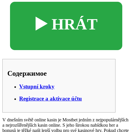
▶️ HRÁT
Содержимое
Vstupní kroky
Registrace a aktivace účtu
V dnešním světě online kasin je Mostbet jedním z nejpopulárnějších
a nejrozšířenějších kasin online. S jeho širokou nabídkou her a
bonusů je těžké najít lepší volbu pro své kasinové hry. Pokud chcete