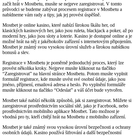
začít hrát v Mostbetu, musíte se nejprve zaregistrovat. V tomto
průvodci se budeme zabývat procesem registrace v Mostbetu a
nabídneme vám rady a tipy, jak jej provést úspěšně.
Mostbet je online kasino, které nabízí širokou škálu her, od
klasických kasinových her, jako jsou ruleta, blackjack a poker, až po
moderní hry, jako jsou sloty a loterie. Kasino je dostupné online a je
možné hrát na něj z jakéhokoliv zařízení s internetovým připojením.
Mostbet je známý svou vysokou úrovní služeb a širokou nabídkou
bonusů a slev.
Registrace v Mostbetu je poměrně jednoduchý proces, který lze
provést několika kroky. Nejprve musíte kliknout na tlačítko
“Zaregistrovat” na hlavní stránce Mostbetu. Potom musíte vyplnit
formulář registrace, kde musíte uvést své osobní údaje, jako jsou
jméno, příjmení, emailová adresa a heslo. Po vyplnění formuláře
musíte kliknout na tlačítko “Odeslat” a váš účet bude vytvořen.
Mostbet také nabízí několik způsobů, jak si zaregistrovat. Můžete si
zaregistrovat prostřednictvím sociální sítě, jako je Facebook, nebo
prostřednictvím mobilního aplikace Mostbet. Tato možnost je
vhodná pro ty, kteří chtějí hrát na Mostbetu z mobilního zařízení.
Mostbet je také známý svou vysokou úrovní bezpečnosti a ochrany
osobních údajů. Kasino používá šifrování a další bezpečnostní