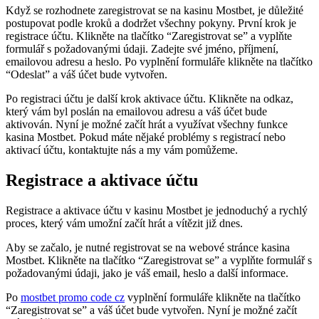
Když se rozhodnete zaregistrovat se na kasinu Mostbet, je důležité
postupovat podle kroků a dodržet všechny pokyny. První krok je
registrace účtu. Klikněte na tlačítko “Zaregistrovat se” a vyplňte
formulář s požadovanými údaji. Zadejte své jméno, příjmení,
emailovou adresu a heslo. Po vyplnění formuláře klikněte na tlačítko
“Odeslat” a váš účet bude vytvořen.
Po registraci účtu je další krok aktivace účtu. Klikněte na odkaz,
který vám byl poslán na emailovou adresu a váš účet bude
aktivován. Nyní je možné začít hrát a využívat všechny funkce
kasina Mostbet. Pokud máte nějaké problémy s registrací nebo
aktivací účtu, kontaktujte nás a my vám pomůžeme.
Registrace a aktivace účtu
Registrace a aktivace účtu v kasinu Mostbet je jednoduchý a rychlý
proces, který vám umožní začít hrát a vítězit již dnes.
Aby se začalo, je nutné registrovat se na webové stránce kasina
Mostbet. Klikněte na tlačítko “Zaregistrovat se” a vyplňte formulář s
požadovanými údaji, jako je váš email, heslo a další informace.
Po
mostbet promo code cz
vyplnění formuláře klikněte na tlačítko
“Zaregistrovat se” a váš účet bude vytvořen. Nyní je možné začít