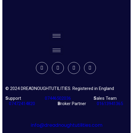
© 2024 DREADNOUGHTUTILITIES. Registered in England
S
upport
07446502036
S
ales Team
07472414820
B
roker Partner
01613941365
info@dreadnoughtutilities.com