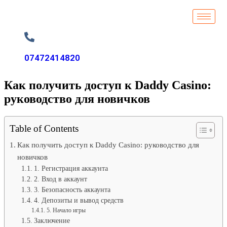
07472414820
Как получить доступ к Daddy Casino:
руководство для новичков
Table of Contents
Как получить доступ к Daddy Casino: руководство для
новичков
1. Регистрация аккаунта
2. Вход в аккаунт
3. Безопасность аккаунта
4. Депозиты и вывод средств
5. Начало игры
Заключение