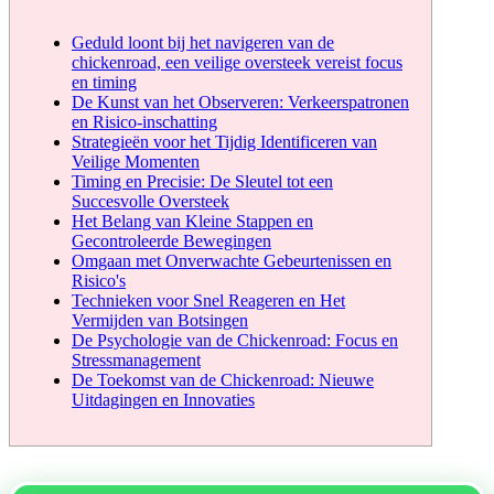
Geduld loont bij het navigeren van de
chickenroad, een veilige oversteek vereist focus
en timing
De Kunst van het Observeren: Verkeerspatronen
en Risico-inschatting
Strategieën voor het Tijdig Identificeren van
Veilige Momenten
Timing en Precisie: De Sleutel tot een
Succesvolle Oversteek
Het Belang van Kleine Stappen en
Gecontroleerde Bewegingen
Omgaan met Onverwachte Gebeurtenissen en
Risico's
Technieken voor Snel Reageren en Het
Vermijden van Botsingen
De Psychologie van de Chickenroad: Focus en
Stressmanagement
De Toekomst van de Chickenroad: Nieuwe
Uitdagingen en Innovaties