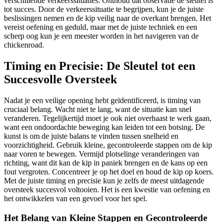
verschillende verkeerssituaties. Onthoud dat observatie de sleutel is
tot succes. Door de verkeerssituatie te begrijpen, kun je de juiste
beslissingen nemen en de kip veilig naar de overkant brengen. Het
vereist oefening en geduld, maar met de juiste techniek en een
scherp oog kun je een meester worden in het navigeren van de
chickenroad.
Timing en Precisie: De Sleutel tot een
Succesvolle Oversteek
Nadat je een veilige opening hebt geïdentificeerd, is timing van
cruciaal belang. Wacht niet te lang, want de situatie kan snel
veranderen. Tegelijkertijd moet je ook niet overhaast te werk gaan,
want een ondoordachte beweging kan leiden tot een botsing. De
kunst is om de juiste balans te vinden tussen snelheid en
voorzichtigheid. Gebruik kleine, gecontroleerde stappen om de kip
naar voren te bewegen. Vermijd plotselinge veranderingen van
richting, want dit kan de kip in paniek brengen en de kans op een
fout vergroten. Concentreer je op het doel en houd de kip op koers.
Met de juiste timing en precisie kun je zelfs de meest uitdagende
oversteek succesvol voltooien. Het is een kwestie van oefening en
het ontwikkelen van een gevoel voor het spel.
Het Belang van Kleine Stappen en Gecontroleerde