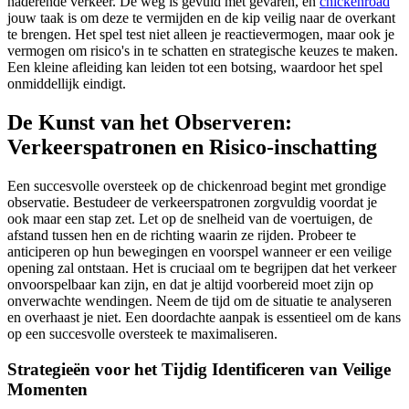
naderende verkeer. De weg is gevuld met gevaren, en
chickenroad
jouw taak is om deze te vermijden en de kip veilig naar de overkant
te brengen. Het spel test niet alleen je reactievermogen, maar ook je
vermogen om risico's in te schatten en strategische keuzes te maken.
Een kleine afleiding kan leiden tot een botsing, waardoor het spel
onmiddellijk eindigt.
De Kunst van het Observeren:
Verkeerspatronen en Risico-inschatting
Een succesvolle oversteek op de chickenroad begint met grondige
observatie. Bestudeer de verkeerspatronen zorgvuldig voordat je
ook maar een stap zet. Let op de snelheid van de voertuigen, de
afstand tussen hen en de richting waarin ze rijden. Probeer te
anticiperen op hun bewegingen en voorspel wanneer er een veilige
opening zal ontstaan. Het is cruciaal om te begrijpen dat het verkeer
onvoorspelbaar kan zijn, en dat je altijd voorbereid moet zijn op
onverwachte wendingen. Neem de tijd om de situatie te analyseren
en overhaast je niet. Een doordachte aanpak is essentieel om de kans
op een succesvolle oversteek te maximaliseren.
Strategieën voor het Tijdig Identificeren van Veilige
Momenten