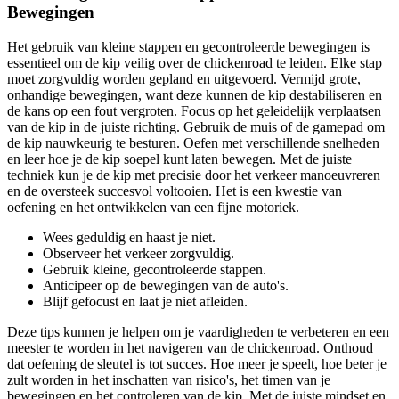
Bewegingen
Het gebruik van kleine stappen en gecontroleerde bewegingen is
essentieel om de kip veilig over de chickenroad te leiden. Elke stap
moet zorgvuldig worden gepland en uitgevoerd. Vermijd grote,
onhandige bewegingen, want deze kunnen de kip destabiliseren en
de kans op een fout vergroten. Focus op het geleidelijk verplaatsen
van de kip in de juiste richting. Gebruik de muis of de gamepad om
de kip nauwkeurig te besturen. Oefen met verschillende snelheden
en leer hoe je de kip soepel kunt laten bewegen. Met de juiste
techniek kun je de kip met precisie door het verkeer manoeuvreren
en de oversteek succesvol voltooien. Het is een kwestie van
oefening en het ontwikkelen van een fijne motoriek.
Wees geduldig en haast je niet.
Observeer het verkeer zorgvuldig.
Gebruik kleine, gecontroleerde stappen.
Anticipeer op de bewegingen van de auto's.
Blijf gefocust en laat je niet afleiden.
Deze tips kunnen je helpen om je vaardigheden te verbeteren en een
meester te worden in het navigeren van de chickenroad. Onthoud
dat oefening de sleutel is tot succes. Hoe meer je speelt, hoe beter je
zult worden in het inschatten van risico's, het timen van je
bewegingen en het controleren van de kip. Met de juiste mindset en