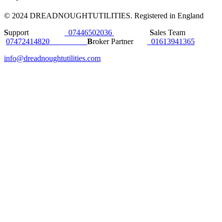
© 2024 DREADNOUGHTUTILITIES. Registered in England
S
upport
07446502036
S
ales Team
07472414820
B
roker Partner
01613941365
info@dreadnoughtutilities.com