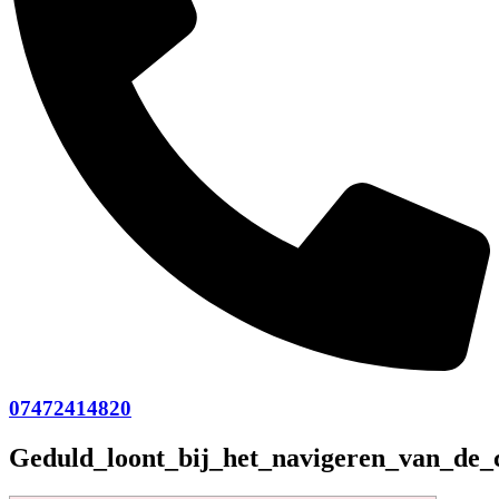
07472414820
Geduld_loont_bij_het_navigeren_van_de_c