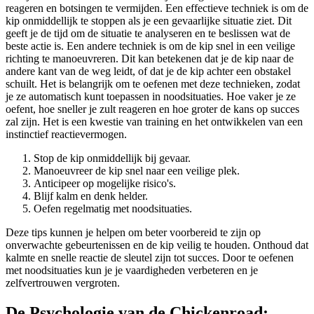
reageren en botsingen te vermijden. Een effectieve techniek is om de
kip onmiddellijk te stoppen als je een gevaarlijke situatie ziet. Dit
geeft je de tijd om de situatie te analyseren en te beslissen wat de
beste actie is. Een andere techniek is om de kip snel in een veilige
richting te manoeuvreren. Dit kan betekenen dat je de kip naar de
andere kant van de weg leidt, of dat je de kip achter een obstakel
schuilt. Het is belangrijk om te oefenen met deze technieken, zodat
je ze automatisch kunt toepassen in noodsituaties. Hoe vaker je ze
oefent, hoe sneller je zult reageren en hoe groter de kans op succes
zal zijn. Het is een kwestie van training en het ontwikkelen van een
instinctief reactievermogen.
Stop de kip onmiddellijk bij gevaar.
Manoeuvreer de kip snel naar een veilige plek.
Anticipeer op mogelijke risico's.
Blijf kalm en denk helder.
Oefen regelmatig met noodsituaties.
Deze tips kunnen je helpen om beter voorbereid te zijn op
onverwachte gebeurtenissen en de kip veilig te houden. Onthoud dat
kalmte en snelle reactie de sleutel zijn tot succes. Door te oefenen
met noodsituaties kun je je vaardigheden verbeteren en je
zelfvertrouwen vergroten.
De Psychologie van de Chickenroad: