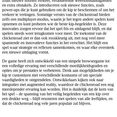
zoals nieuwe soorten verkeer, veranderende weersomstandigheden
en extra obstakels. Ze introduceren ook nieuwe functies, zoals
power-ups die je kunt gebruiken om de kip te beschermen of om het
verkeer te vertragen. Sommige versies van de chickenroad bieden
zelfs een multiplayer-modus, waarin je het tegen andere spelers kunt
opnemen en kunt proberen wie de beste kip-begeleider is. Deze
innovaties zorgen ervoor dat het spel fris en uitdagend blijft, en dat
spelers steeds weer terugkomen voor meer. De toekomst van de
chickenroad ziet er dan ook rooskleurig uit, met nog veel meer
spannende en innovatieve functies in het verschiet. Het blijft een
spel waar strategie en reflexen samenkomen, en waar elke oversteek
een nieuwe uitdaging vormt.
De game heeft zich ontwikkeld van een simpele browsergame tot
een volledige ervaring met verschillende moeilijkheidsgraden en
opties om je prestaties te verbeteren. Denk aan mogelijkheden om je
kip te customizen met verschillende kostuums of om speciale
vaardigheden te ontgrendelen. Ontwikkelaars kijken ook naar
integraties met augmented reality, waardoor de chickenroad een nog
meeslepender ervaring kan worden. Het is duidelijk dat de kern van
het spel – de spanning van het veilig begeleiden van een kip over
een drukke weg – blijft resoneren met spelers van alle leeftijden, en
dat de chickenroad nog vele jaren populair zal blijven.