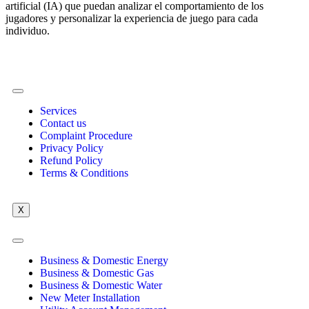
artificial (IA) que puedan analizar el comportamiento de los
jugadores y personalizar la experiencia de juego para cada
individuo.
Services
Contact us
Complaint Procedure
Privacy Policy
Refund Policy
Terms & Conditions
X
Business & Domestic Energy
Business & Domestic Gas
Business & Domestic Water
New Meter Installation