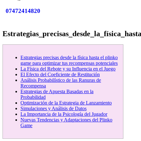
07472414820
Estrategias_precisas_desde_la_física_has
Estrategias precisas desde la física hasta el plinko
game para optimizar tus recompensas potenciales
La Física del Rebote y su Influencia en el Juego
El Efecto del Coeficiente de Restitución
Análisis Probabilístico de las Ranuras de
Recompensa
Estrategias de Apuesta Basadas en la
Probabilidad
Optimización de la Estrategia de Lanzamiento
Simulaciones y Análisis de Datos
La Importancia de la Psicología del Jugador
Nuevas Tendencias y Adaptaciones del Plinko
Game