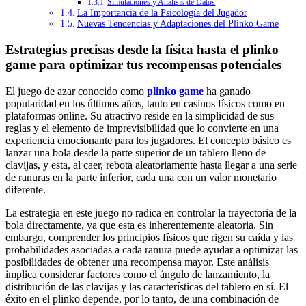
Simulaciones y Análisis de Datos
La Importancia de la Psicología del Jugador
Nuevas Tendencias y Adaptaciones del Plinko Game
Estrategias precisas desde la física hasta el plinko
game para optimizar tus recompensas potenciales
El juego de azar conocido como
plinko game
ha ganado
popularidad en los últimos años, tanto en casinos físicos como en
plataformas online. Su atractivo reside en la simplicidad de sus
reglas y el elemento de imprevisibilidad que lo convierte en una
experiencia emocionante para los jugadores. El concepto básico es
lanzar una bola desde la parte superior de un tablero lleno de
clavijas, y esta, al caer, rebota aleatoriamente hasta llegar a una serie
de ranuras en la parte inferior, cada una con un valor monetario
diferente.
La estrategia en este juego no radica en controlar la trayectoria de la
bola directamente, ya que esta es inherentemente aleatoria. Sin
embargo, comprender los principios físicos que rigen su caída y las
probabilidades asociadas a cada ranura puede ayudar a optimizar las
posibilidades de obtener una recompensa mayor. Este análisis
implica considerar factores como el ángulo de lanzamiento, la
distribución de las clavijas y las características del tablero en sí. El
éxito en el plinko depende, por lo tanto, de una combinación de