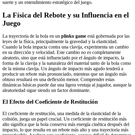
suerte y un entendimiento estratégico del juego.
La Física del Rebote y su Influencia en el
Juego
La trayectoria de la bola en un
plinko game
está gobernada por las
leyes de la física, principalmente la gravedad y la elasticidad.
Cuando la bola impacta contra una clavija, experimenta un cambio
en su dirección y velocidad. Este cambio no es completamente
aleatorio, sino que está influenciado por el ángulo de impacto, la
forma de la clavija y la naturaleza del material tanto de la bola como
de la misma clavija. Un ángulo de impacto más agudo tenderá a
producir un rebote más pronunciado, mientras que un ángulo más
obtuso resultará en una deflexión menor. Comprender estas
dinámicas básicas puede dar una ligera ventaja al jugador, aunque la
aleatoriedad sigue siendo un factor dominante.
El Efecto del Coeficiente de Restitución
El coeficiente de restitución, una medida de la elasticidad de la
colisión, juega un papel crucial. Un coeficiente de restitución más
alto significa que la bola conserva más energía cinética después del
impacto, lo que resulta en un rebote más alto y una trayectoria más