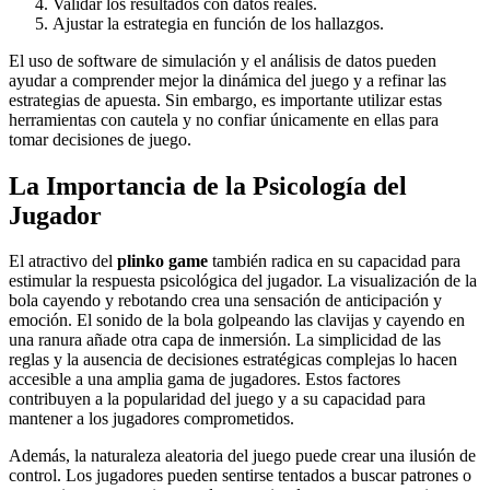
Validar los resultados con datos reales.
Ajustar la estrategia en función de los hallazgos.
El uso de software de simulación y el análisis de datos pueden
ayudar a comprender mejor la dinámica del juego y a refinar las
estrategias de apuesta. Sin embargo, es importante utilizar estas
herramientas con cautela y no confiar únicamente en ellas para
tomar decisiones de juego.
La Importancia de la Psicología del
Jugador
El atractivo del
plinko game
también radica en su capacidad para
estimular la respuesta psicológica del jugador. La visualización de la
bola cayendo y rebotando crea una sensación de anticipación y
emoción. El sonido de la bola golpeando las clavijas y cayendo en
una ranura añade otra capa de inmersión. La simplicidad de las
reglas y la ausencia de decisiones estratégicas complejas lo hacen
accesible a una amplia gama de jugadores. Estos factores
contribuyen a la popularidad del juego y a su capacidad para
mantener a los jugadores comprometidos.
Además, la naturaleza aleatoria del juego puede crear una ilusión de
control. Los jugadores pueden sentirse tentados a buscar patrones o