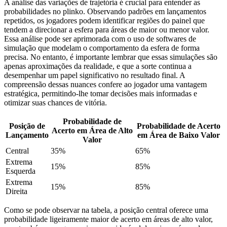
A análise das variações de trajetória é crucial para entender as
probabilidades no plinko. Observando padrões em lançamentos
repetidos, os jogadores podem identificar regiões do painel que
tendem a direcionar a esfera para áreas de maior ou menor valor.
Essa análise pode ser aprimorada com o uso de softwares de
simulação que modelam o comportamento da esfera de forma
precisa. No entanto, é importante lembrar que essas simulações são
apenas aproximações da realidade, e que a sorte continua a
desempenhar um papel significativo no resultado final. A
compreensão dessas nuances confere ao jogador uma vantagem
estratégica, permitindo-lhe tomar decisões mais informadas e
otimizar suas chances de vitória.
Probabilidade de
Posição de
Probabilidade de Acerto
Acerto em Área de Alto
Lançamento
em Área de Baixo Valor
Valor
Central
35%
65%
Extrema
15%
85%
Esquerda
Extrema
15%
85%
Direita
Como se pode observar na tabela, a posição central oferece uma
probabilidade ligeiramente maior de acerto em áreas de alto valor,