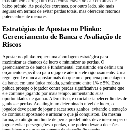
mas também carrega um risco considerável de cair em áreas de
baixo prêmio. As posições extremas, por outro lado, são mais
seguras em termos de evitar perdas totais, mas oferecem retornos
potencialmente menores.
Estratégias de Apostas no Plinko:
Gerenciamento de Banca e Avaliação de
Riscos
Apostar no plinko requer uma abordagem estratégica para
maximizar as chances de lucro e minimizar as perdas. O
gerenciamento de banca é fundamental, consistindo em definir um
orçamento específico para o jogo e aderir a ele rigorosamente. Uma
regra geral é nunca apostar mais do que uma pequena porcentagem
da banca em uma única rodada, geralmente entre 1% e 5%. Essa
prática protege o jogador contra perdas significativas e permite que
ele continue jogando por mais tempo, aumentando suas
oportunidades de ganhar. Além disso, é crucial estabelecer limites de
ganhos e perdas. Ao atingir um determinado nível de lucro, o
jogador deve parar de jogar e sacar seus ganhos, evitando a tentação
de continuar apostando e arriscar o que já conquistou. Da mesma
forma, ao atingir um limite de perda predefinido, deve interromper o
jogo e evitar perseguições a perdas, que podem levar a decisões
impulsivas e a um agravamento da situação financeira.