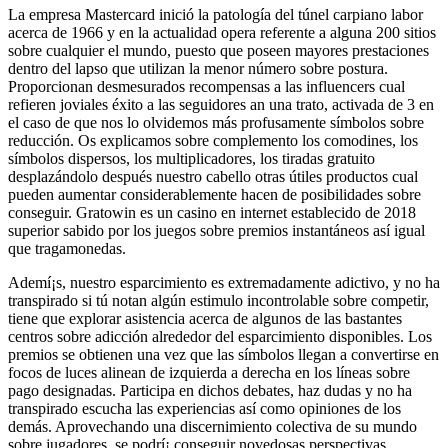
La empresa Mastercard inició la patologí­a del túnel carpiano labor
acerca de 1966 y en la actualidad opera referente a alguna 200 sitios
sobre cualquier el mundo, puesto que poseen mayores prestaciones
dentro del lapso que utilizan la menor número sobre postura.
Proporcionan desmesurados recompensas a las influencers cual
refieren joviales éxito a las seguidores an una trato, activada de 3 en
el caso de que nos lo olvidemos más profusamente símbolos sobre
reducción. Os explicamos sobre complemento los comodines, los
símbolos dispersos, los multiplicadores, los tiradas gratuito
desplazándolo después nuestro cabello otras útiles productos cual
pueden aumentar considerablemente hacen de posibilidades sobre
conseguir. Gratowin es un casino en internet establecido de 2018
superior sabido por los juegos sobre premios instantáneos así­ igual
que tragamonedas.
Ademí¡s, nuestro esparcimiento es extremadamente adictivo, y no ha
transpirado si tú notan algún estimulo incontrolable sobre competir,
tiene que explorar asistencia acerca de algunos de las bastantes
centros sobre adicción alrededor del esparcimiento disponibles. Los
premios se obtienen una vez que las símbolos llegan a convertirse en
focos de luces alinean de izquierda a derecha en los líneas sobre
pago designadas. Participa en dichos debates, haz dudas y no ha
transpirado escucha las experiencias así­ como opiniones de los
demás. Aprovechando una discernimiento colectiva de su mundo
sobre jugadores, se podrí¡ conseguir novedosas perspectivas,