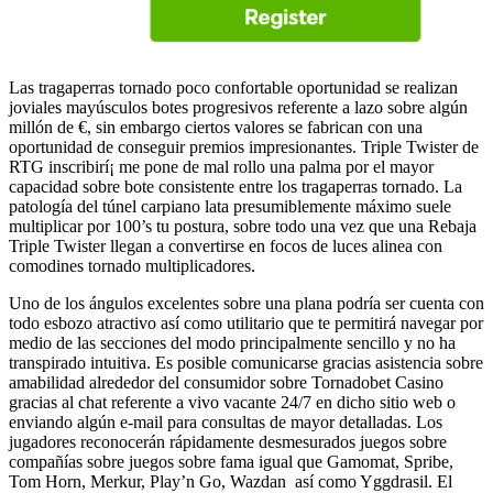
Las tragaperras tornado poco confortable oportunidad se realizan
joviales mayúsculos botes progresivos referente a lazo sobre algún
millón de €, sin embargo ciertos valores se fabrican con una
oportunidad de conseguir premios impresionantes. Triple Twister de
RTG inscribirí¡ me pone de mal rollo una palma por el mayor
capacidad sobre bote consistente entre los tragaperras tornado. La
patologí­a del túnel carpiano lata presumiblemente máximo suele
multiplicar por 100’s tu postura, sobre todo una vez que una Rebaja
Triple Twister llegan a convertirse en focos de luces alinea con
comodines tornado multiplicadores.
Uno de los ángulos excelentes sobre una plana podrí­a ser cuenta con
todo esbozo atractivo así­ como utilitario que te permitirá navegar por
medio de las secciones del modo principalmente sencillo y no ha
transpirado intuitiva. Es posible comunicarse gracias asistencia sobre
amabilidad alrededor del consumidor sobre Tornadobet Casino
gracias al chat referente a vivo vacante 24/7 en dicho sitio web o
enviando algún e-mail para consultas de mayor detalladas. Los
jugadores reconocerán rápidamente desmesurados juegos sobre
compañías sobre juegos sobre fama igual que Gamomat, Spribe,
Tom Horn, Merkur, Play’n Go, Wazdan así­ como Yggdrasil. El