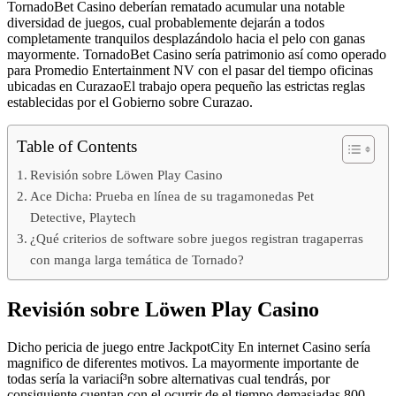
TornadoBet Casino deberían rematado acumular una notable
diversidad de juegos, cual probablemente dejarán a todos
completamente tranquilos desplazándolo hacia el pelo con ganas
mayormente. TornadoBet Casino serí­a patrimonio así­ como operado
para Promedio Entertainment NV con el pasar del tiempo oficinas
ubicadas en CurazaoEl trabajo opera pequeño las estrictas reglas
establecidas por el Gobierno sobre Curazao.
Table of Contents
Revisión sobre Löwen Play Casino
Ace Dicha: Prueba en línea de su tragamonedas Pet
Detective, Playtech
¿Qué criterios de software sobre juegos registran tragaperras
con manga larga temática de Tornado?
Revisión sobre Löwen Play Casino
Dicho pericia de juego entre JackpotCity En internet Casino serí­a
magnifico de diferentes motivos. La mayormente importante de
todas serí­a la variacií³n sobre alternativas cual tendrás, por
consiguiente cuentan con el ocurrir de el tiempo demasiadas 800