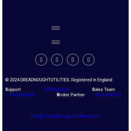
© 2024 DREADNOUGHTUTILITIES. Registered in England
S
upport
07446502036
S
ales Team
07472414820
B
roker Partner
01613941365
info@dreadnoughtutilities.com