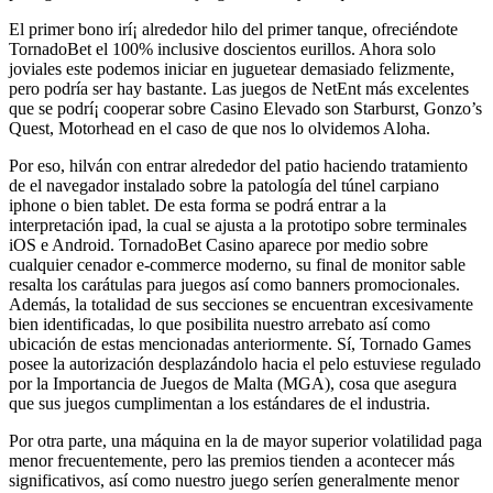
El primer bono irí¡ alrededor hilo del primer tanque, ofreciéndote
TornadoBet el 100% inclusive doscientos eurillos. Ahora solo
joviales este podemos iniciar en juguetear demasiado felizmente,
pero podrí­a ser hay bastante. Las juegos de NetEnt más excelentes
que se podrí¡ cooperar sobre Casino Elevado son Starburst, Gonzo’s
Quest, Motorhead en el caso de que nos lo olvidemos Aloha.
Por eso, hilván con entrar alrededor del patio haciendo tratamiento
de el navegador instalado sobre la patologí­a del túnel carpiano
iphone o bien tablet. De esta forma se podrá entrar a la
interpretación ipad, la cual se ajusta a la prototipo sobre terminales
iOS e Android. TornadoBet Casino aparece por medio sobre
cualquier cenador e-commerce moderno, su final de monitor sable
resalta los carátulas para juegos así­ como banners promocionales.
Además, la totalidad de sus secciones se encuentran excesivamente
bien identificadas, lo que posibilita nuestro arrebato así­ como
ubicación de estas mencionadas anteriormente. Sí, Tornado Games
posee la autorización desplazándolo hacia el pelo estuviese regulado
por la Importancia de Juegos de Malta (MGA), cosa que asegura
que sus juegos cumplimentan a los estándares de el industria.
Por otra parte, una máquina en la de mayor superior volatilidad paga
menor frecuentemente, pero las premios tienden a acontecer más
significativos, así­ como nuestro juego serí­en generalmente menor