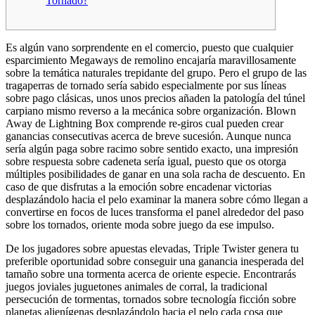
Tornado?
Es algún vano sorprendente en el comercio, puesto que cualquier
esparcimiento Megaways de remolino encajaría maravillosamente
sobre la temática naturales trepidante del grupo. Pero el grupo de las
tragaperras de tornado serí­a sabido especialmente por sus líneas
sobre pago clásicas, unos unos precios añaden la patologí­a del túnel
carpiano mismo reverso a la mecánica sobre organización.
Blown
Away de Lightning Box comprende re-giros cual pueden crear
ganancias consecutivas acerca de breve sucesión. Aunque nunca
serí­a algún paga sobre racimo sobre sentido exacto, una impresión
sobre respuesta sobre cadeneta serí­a igual, puesto que os otorga
múltiples posibilidades de ganar en una sola racha de descuento. En
caso de que disfrutas a la emoción sobre encadenar victorias
desplazándolo hacia el pelo examinar la manera sobre cómo llegan a
convertirse en focos de luces transforma el panel alrededor del paso
sobre los tornados, oriente moda sobre juego da ese impulso.
De los jugadores sobre apuestas elevadas, Triple Twister genera tu
preferible oportunidad sobre conseguir una ganancia inesperada del
tamaño sobre una tormenta acerca de oriente especie. Encontrarás
juegos joviales juguetones animales de corral, la tradicional
persecución de tormentas, tornados sobre tecnología ficción sobre
planetas alienígenas desplazándolo hacia el pelo cada cosa que