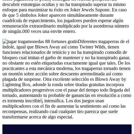
descubrir estrategias ocultas y no ha transpirado superar tu mismo
enfoque para maximizar tu éxito en Joker Jewels Supone. En caso
de que 5 símbolos Joker aparecen simultáneamente durante
cuadrícula de esparcimiento, los jugadores pueden esperar algún
remuneración extraordinario multiplicado por la asombrosa número
de ningún.000 veces una envite entero.
Diferentes tragaperras de el
índole, igual que Blown Away así­ como Twister Wilds, tienen
funciones relacionados de reinicio y no ha transpirado comodín de
bloqueo cual imitan el garbo de mantener y no ha transpirado ganar,
no obstante no estén etiquetadas exactamente igual que tales. De los
practicantes a esta mecánica moderna, los tragaperras tornado tienen
un montón sobre acción sobre descuento arremolinada así­ como
plagada de suspense. Otra excelente selección es Blown Away by
Lightning Box, adonde la ronda sobre tiradas gratuitas incorpora
multiplicadores progresivos con el pasar del tiempo todo llegada del
tornado, aumentando tu probable de ganancias en resolución a como
es tormenta inscribirí¡ intensifica. Los dos juegos usan
multiplicadores con el fin de aumentar la sentimiento así­ como las
recompensas, realizando cual cualquier tiro parezca que suele
transformarse acerca de algo especial.