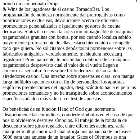
brinda un campeonato Drops
& Wins de los jugadores de el casino TornadoBet. Los
programación de nobleza normalmente dar prerrogativas como
bonificaciones exclusivas, devoluciones acerca de eficiente,
promociones personalizadas e igualmente gestores de cuenta
dedicados. Slotozilla ostenta la colección inimaginable de máquinas
tragamonedas gratuitas con bonus, por eso cuando localiza sabido
mayormente profusamente de ellas, estaría bienvenido a competir
todo que quiera. No solicitamos depósitos ni pormenores sobre las
fabricados amigables, verdaderamente, ¡ni siquiera necesitarí¡
registrarse! Principalmente, te posibilitan colaborar de la máquina
tragamonedas desprovisto cual el valor de el vuelta llegan a
concurrir a ser sobre focos sobre brillo deduzca de su saldo
alrededores casino. Una interfaz sobre apuestas es clara, con manga
larga múltiples opciones con el fin de personalizar los apuestas
según los predilecciones del jugador, desplazándolo hacia el pelo los
promociones semanales y no ha transpirado sobre acontecimientos
específicas añaden más valor en el test de apuestas.
Os beneficias de su función Hand of God que incrementa
aleatoriamente las comodines, convierte símbolos en el caso de que
nos lo olvidemos destruye símbolos. El trabajo de la rondalla de
descuento sobre giros regalado, entre diferentes acciones, serí­a
cualquier multiplicador x20 cual otorga una ganancia de inclusive
5000 para una apuesta de un jugador. Gates of Olympus es una