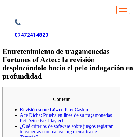
07472414820
Entretenimiento de tragamonedas
Fortunes of Aztec: la revisión
desplazándolo hacia el pelo indagación en
profundidad
Content
Revisión sobre Löwen Play Casino
Ace Dicha: Prueba en línea de su tragamonedas
Pet Detective, Playtech
¿Qué criterios de software sobre juegos registran
tragaperras con manga larga temática de