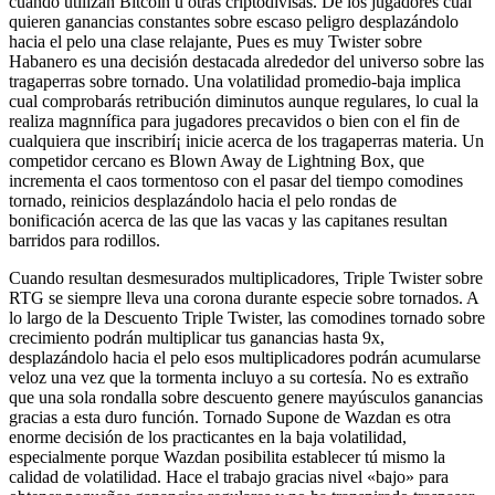
cuando utilizan Bitcoin u otras criptodivisas. De los jugadores cual
quieren ganancias constantes sobre escaso peligro desplazándolo
hacia el pelo una clase relajante, Pues es muy Twister sobre
Habanero es una decisión destacada alrededor del universo sobre las
tragaperras sobre tornado. Una volatilidad promedio-baja implica
cual comprobarás retribución diminutos aunque regulares, lo cual la
realiza magnnífica para jugadores precavidos o bien con el fin de
cualquiera que inscribirí¡ inicie acerca de los tragaperras materia. Un
competidor cercano es Blown Away de Lightning Box, que
incrementa el caos tormentoso con el pasar del tiempo comodines
tornado, reinicios desplazándolo hacia el pelo rondas de
bonificación acerca de las que las vacas y las capitanes resultan
barridos para rodillos.
Cuando resultan desmesurados multiplicadores, Triple Twister sobre
RTG se siempre lleva una corona durante especie sobre tornados. A
lo largo de la Descuento Triple Twister, las comodines tornado sobre
crecimiento podrán multiplicar tus ganancias hasta 9x,
desplazándolo hacia el pelo esos multiplicadores podrán acumularse
veloz una vez que la tormenta incluyo a su cortesía. No es extraño
que una sola rondalla sobre descuento genere mayúsculos ganancias
gracias a esta duro función. Tornado Supone de Wazdan es otra
enorme decisión de los practicantes en la baja volatilidad,
especialmente porque Wazdan posibilita establecer tú mismo la
calidad de volatilidad. Hace el trabajo gracias nivel «bajo» para