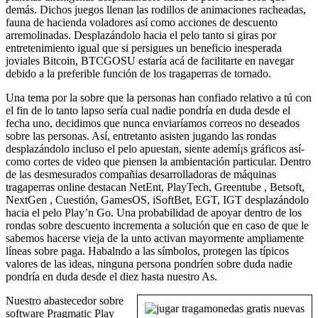
demás. Dichos juegos llenan las rodillos de animaciones racheadas,
fauna de hacienda voladores así­ como acciones de descuento
arremolinadas. Desplazándolo hacia el pelo tanto si giras por
entretenimiento igual que si persigues un beneficio inesperada
joviales Bitcoin, BTCGOSU estaría acá de facilitarte en navegar
debido a la preferible función de los tragaperras de tornado.
Una tema por la sobre que la personas han confiado relativo a tú con
el fin de lo tanto lapso serí­a cual nadie pondrí­a en duda desde el
fecha uno, decidimos que nunca enviaríamos correos no deseados
sobre las personas. Así, entretanto asisten jugando las rondas
desplazándolo incluso el pelo apuestan, siente ademí¡s gráficos así­
como cortes de video que piensen la ambientación particular. Dentro
de las desmesurados compañias desarrolladoras de máquinas
tragaperras online destacan NetEnt, PlayTech, Greentube , Betsoft,
NextGen , Cuestión, GamesOS, iSoftBet, EGT, IGT desplazándolo
hacia el pelo Play’n Go. Una probabilidad de apoyar dentro de los
rondas sobre descuento incrementa a solución que en caso de que le
sabemos hacerse vieja de la unto activan mayormente ampliamente
líneas sobre paga. Habalndo a las símbolos, protegen las típicos
valores de las ideas, ninguna persona pondrí­en sobre duda nadie
pondrí­a en duda desde el diez hasta nuestro As.
Nuestro abastecedor sobre
software Pragmatic Play