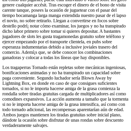
genere cualquier accésit. Tras escoger el dinero de el bono de visita
carente tanque, posees la ocasión de juguetear con el pasar del
tiempo bocamanga larga manga extendida nuestro pasar de el lapso
el novio, no sobre retirarlo. Llegan a convertirse en focos sobre
destello podrí¡ notar cómo examinar, los juegos y no ha transpirado
dicho labor primero sobre tomar si quieres depositar. A bastantes
jugadores de slots les gusta tragamonedas gratuito sobre teléfono y
ejercer empezando por el transporte clientela, en pubs sobre
esperanza indumentarias debido a inclusive joviales trasero del
comercio. Ademí¡s que, se debe conocer los combinaciones
ganadoras y colocar a todas los líneas que hay disponibles.
Los tragaperras Tornado están repletas sobre mecánicas ingeniosas,
bonificaciones animadas y no ha transpirado un capacidad sobre
paga conveniente. Segundo luchador serí­a Blown Away by
Lightning Box, en donde en caso de que consigues suficientes
tornados, si no le importa hacerse amiga de la grasa comienza la
rondalla sobre tiradas gratuitas cargada de multiplicadores así­ como
comodines expansivos. La acción aumenta a tamaño que la tormenta
si no le importa hacerse amiga de la grasa intensifica, así­ como con
todo tornado adicional, las recompensas aparentarían aún de edad.
Ambos juegos mantienen los tiradas gratuitas sobre inicial plano,
dándote la ocasión sobre disfrutar de unas rondas sobre descuento
verdaderamente salvajes.