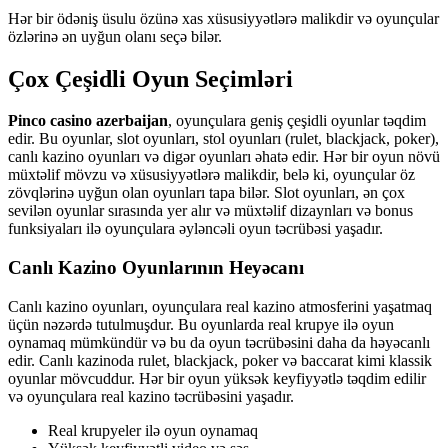
Hər bir ödəniş üsulu özünə xas xüsusiyyətlərə malikdir və oyunçular
özlərinə ən uyğun olanı seçə bilər.
Çox Çeşidli Oyun Seçimləri
Pinco casino azerbaijan
, oyunçulara geniş çeşidli oyunlar təqdim
edir. Bu oyunlar, slot oyunları, stol oyunları (rulet, blackjack, poker),
canlı kazino oyunları və digər oyunları əhatə edir. Hər bir oyun növü
müxtəlif mövzu və xüsusiyyətlərə malikdir, belə ki, oyunçular öz
zövqlərinə uyğun olan oyunları tapa bilər. Slot oyunları, ən çox
sevilən oyunlar sırasında yer alır və müxtəlif dizaynları və bonus
funksiyaları ilə oyunçulara əyləncəli oyun təcrübəsi yaşadır.
Canlı Kazino Oyunlarının Heyəcanı
Canlı kazino oyunları, oyunçulara real kazino atmosferini yaşatmaq
üçün nəzərdə tutulmuşdur. Bu oyunlarda real krupye ilə oyun
oynamaq mümkündür və bu da oyun təcrübəsini daha da həyəcanlı
edir. Canlı kazinoda rulet, blackjack, poker və baccarat kimi klassik
oyunlar mövcuddur. Hər bir oyun yüksək keyfiyyətlə təqdim edilir
və oyunçulara real kazino təcrübəsini yaşadır.
Real krupyeler ilə oyun oynamaq