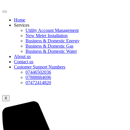
Home
Services
Utility Account Management
New Meter Installation
Business & Domestic Energy
Business & Domestic Gas
Business & Domestic Water
About us
Contact us
Customer Support Numbers
07446502036
07888884696
07472414820
X