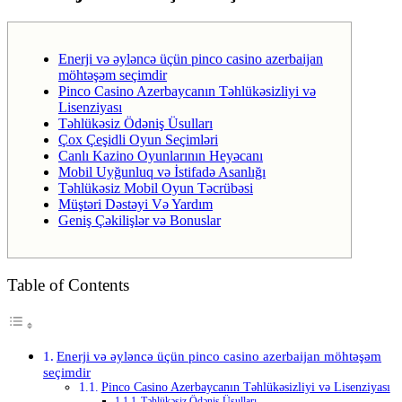
Enerji və əyləncə üçün pinco casino azerbaijan
möhtəşəm seçimdir
Pinco Casino Azerbaycanın Təhlükəsizliyi və
Lisenziyası
Təhlükəsiz Ödəniş Üsulları
Çox Çeşidli Oyun Seçimləri
Canlı Kazino Oyunlarının Heyəcanı
Mobil Uyğunluq və İstifadə Asanlığı
Təhlükəsiz Mobil Oyun Təcrübəsi
Müştəri Dəstəyi Və Yardım
Geniş Çəkilişlər və Bonuslar
Table of Contents
Enerji və əyləncə üçün pinco casino azerbaijan möhtəşəm
seçimdir
Pinco Casino Azerbaycanın Təhlükəsizliyi və Lisenziyası
Təhlükəsiz Ödəniş Üsulları