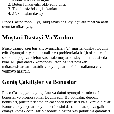
Bütün funksiyalar əldə edilə bilər.
Təhlükəsiz ödəniş imkanları.
24/7 müştəri dəstəyi.
Pinco Casino mobil uyğunluq sayəsində, oyunçulara rahat və asan
oyun təcrübəsi yaşadır.
Müştəri Dəstəyi Və Yardım
Pinco casino azerbaijan
, oyunçulara 7/24 müştəri dəstəyi təqdim
edir. Oyunçular, yaranan suallar və problemlərlə bağlı olaraq canlı
söhbət, e-poçt və telefon vasitəsilə müştəri dəstəyinə müraciət edə
bilər. Müştəri dəstək komandası, təcrübəli və peşəkar
mütəxəssislərdən ibarətdir və oyunçuların bütün suallarına cavab
verməyə hazırdır.
Geniş Çəkilişlər və Bonuslar
Pinco Casino, yeni oyunçulara və daimi oyunçulara müxtəlif
bonuslar və promosyonlar təqdim edir. Bu bonuslar, depozit
bonusları, pulsuz fırlanmalar, cashback bonusları və s. kimi ola bilər.
Bonuslar, oyunçuların oyun təcrübəsini daha da maraqlı və gəlirli
etməyə kömək edir. Hər bir bonusun özünə xas şərtləri və qaydaları