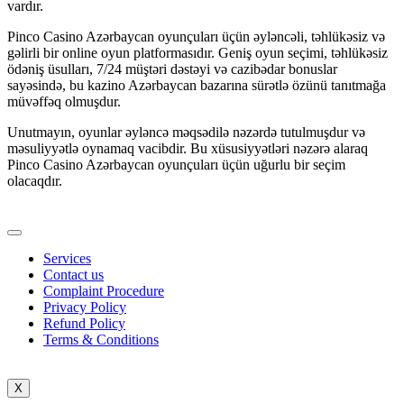
vardır.
Pinco Casino Azərbaycan oyunçuları üçün əyləncəli, təhlükəsiz və
gəlirli bir online oyun platformasıdır. Geniş oyun seçimi, təhlükəsiz
ödəniş üsulları, 7/24 müştəri dəstəyi və cazibədar bonuslar
sayəsində, bu kazino Azərbaycan bazarına sürətlə özünü tanıtmağa
müvəffəq olmuşdur.
Unutmayın, oyunlar əyləncə məqsədilə nəzərdə tutulmuşdur və
məsuliyyətlə oynamaq vacibdir. Bu xüsusiyyətləri nəzərə alaraq
Pinco Casino Azərbaycan oyunçuları üçün uğurlu bir seçim
olacaqdır.
Services
Contact us
Complaint Procedure
Privacy Policy
Refund Policy
Terms & Conditions
X