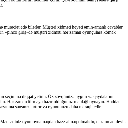
r.
ə müraciət edə bilərlər. Müştəri xidməti heyəti əmin-amanlı cavablar
dür. «pinco giriş»də müştəri xidməti hər zaman oyunçulara kömək
un seçiminə diqqət yetirin. Öz zövqünüzə uyğun və qaydalarını
 edin. Hər zaman itirməyə hazır olduğunuz məbləği oynayın. Həddən
azanma şansınızı artırır və oyununuzu daha maraqlı edir.
r. Məqsədiniz oyun oynamaqdan həzz almaq olmalıdır, qazanmaq deyil.