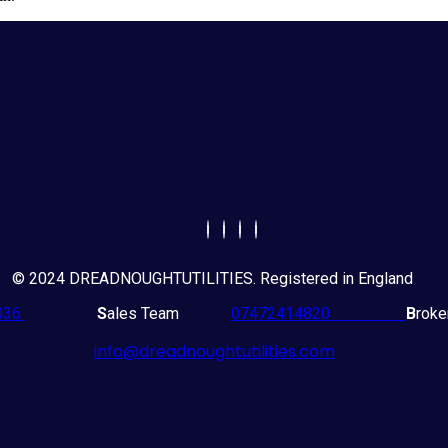
© 2024 DREADNOUGHTUTILITIES. Registered in England
036
S
ales Team
07472414820
B
rok
info@dreadnoughtutilities.com