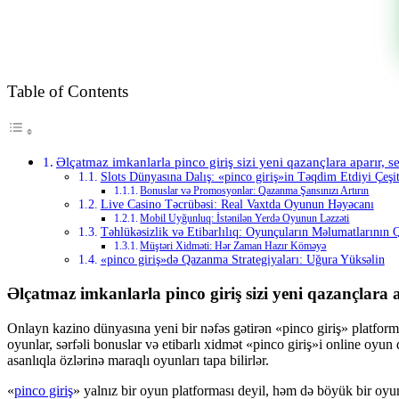
Table of Contents
Əlçatmaz imkanlarla pinco giriş sizi yeni qazançlara aparır, s
Slots Dünyasına Dalış: «pinco giriş»in Təqdim Etdiyi Çeşit
Bonuslar və Promosyonlar: Qazanma Şansınızı Artırın
Live Casino Təcrübəsi: Real Vaxtda Oyunun Həyəcanı
Mobil Uyğunluq: İstənilən Yerdə Oyunun Ləzzəti
Təhlükəsizlik və Etibarlılıq: Oyunçuların Məlumatlarının
Müştəri Xidməti: Hər Zaman Hazır Köməyə
«pinco giriş»də Qazanma Strategiyaları: Uğura Yüksəlin
Əlçatmaz imkanlarla pinco giriş sizi yeni qazançlara a
Onlayn kazino dünyasına yeni bir nəfəs gətirən «pinco giriş» platform
oyunlar, sərfəli bonuslar və etibarlı xidmət «pinco giriş»i online oyun
asanlıqla özlərinə maraqlı oyunları tapa bilirlər.
«
pinco giriş
» yalnız bir oyun platforması deyil, həm də böyük bir oyun