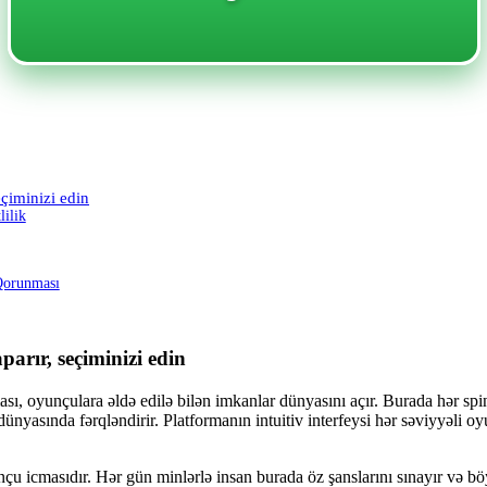
eçiminizi edin
lilik
 Qorunması
parır, seçiminizi edin
ası, oyunçulara əldə edilə bilən imkanlar dünyasını açır. Burada hər sp
 dünyasında fərqləndirir. Platformanın intuitiv interfeysi hər səviyyəli 
çu icmasıdır. Hər gün minlərlə insan burada öz şanslarını sınayır və bö