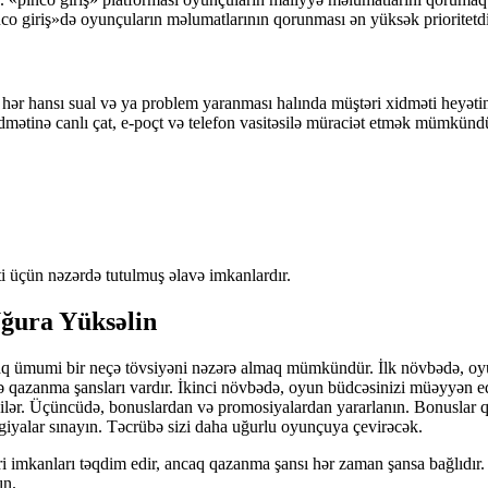
inco giriş»də oyunçuların məlumatlarının qorunması ən yüksək prioritetdi
 hər hansı sual və ya problem yaranması halında müştəri xidməti heyətin
idmətinə canlı çat, e-poçt və telefon vasitəsilə müraciət etmək mümkün
i üçün nəzərdə tutulmuş əlavə imkanlardır.
Uğura Yüksəlin
ncaq ümumi bir neçə tövsiyəni nəzərə almaq mümkündür. İlk növbədə, oy
və qazanma şansları vardır. İkinci növbədə, oyun büdcəsinizi müəyyən
bilər. Üçüncüdə, bonuslardan və promosiyalardan yararlanın. Bonuslar q
giyalar sınayın. Təcrübə sizi daha uğurlu oyunçuya çevirəcək.
ri imkanları təqdim edir, ancaq qazanma şansı hər zaman şansa bağlıdı
ın.