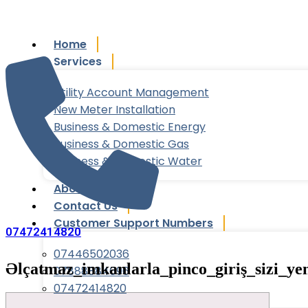
Home
Services
Utility Account Management
New Meter Installation
Business & Domestic Energy
Business & Domestic Gas
Business & Domestic Water
About Us
Contact Us
Customer Support Numbers
07472414820
07446502036
Əlçatmaz_imkanlarla_pinco_giriş_sizi_yen
07888884696
07472414820