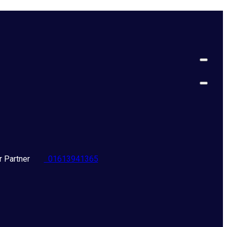
er Partner
01613941365