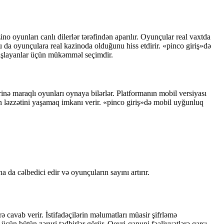
ino oyunları canlı dilerlər tərəfindən aparılır. Oyunçular real vaxtda
bu da oyunçulara real kazinoda olduğunu hiss etdirir. «pinco giriş»də
 başlayanlar üçün mükəmməl seçimdir.
rinə maraqlı oyunları oynaya bilərlər. Platformanın mobil versiyası
un ləzzətini yaşamaq imkanı verir. «pinco giriş»də mobil uyğunluq
da cəlbedici edir və oyunçuların sayını artırır.
ə cavab verir. İstifadəçilərin məlumatları müasir şifrləmə
üçün bütün zəruri tədbirlər görür. Qeyri-qanuni fəaliyyətlərə qarşı