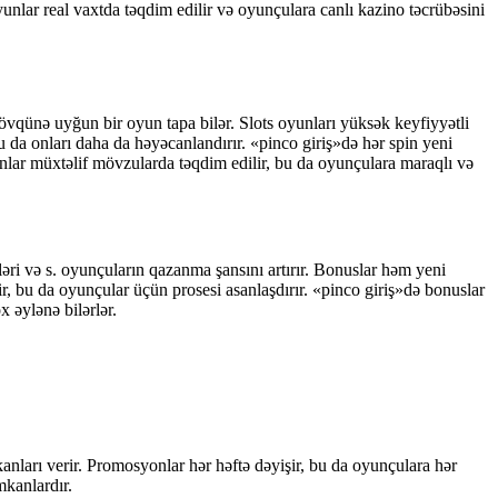
yunlar real vaxtda təqdim edilir və oyunçulara canlı kazino təcrübəsini
zövqünə uyğun bir oyun tapa bilər. Slots oyunları yüksək keyfiyyətli
 da onları daha da həyəcanlandırır. «pinco giriş»də hər spin yeni
lar müxtəlif mövzularda təqdim edilir, bu da oyunçulara maraqlı və
ləri və s. oyunçuların qazanma şansını artırır. Bonuslar həm yeni
, bu da oyunçular üçün prosesi asanlaşdırır. «pinco giriş»də bonuslar
əylənə bilərlər.
anları verir. Promosyonlar hər həftə dəyişir, bu da oyunçulara hər
mkanlardır.