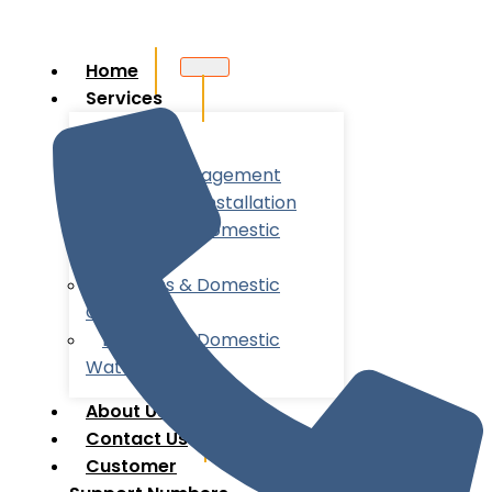
Home
Services
Utility
Account Management
New Meter Installation
Business & Domestic
Energy
Business & Domestic
Gas
Business & Domestic
Water
About Us
Contact Us
Customer