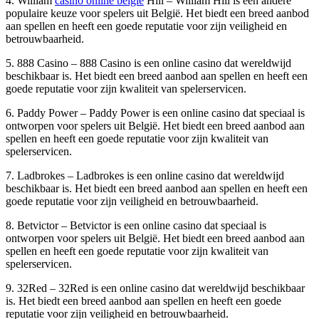
4. William
casino online belgie
Hill – William Hill is een andere
populaire keuze voor spelers uit België. Het biedt een breed aanbod
aan spellen en heeft een goede reputatie voor zijn veiligheid en
betrouwbaarheid.
5. 888 Casino – 888 Casino is een online casino dat wereldwijd
beschikbaar is. Het biedt een breed aanbod aan spellen en heeft een
goede reputatie voor zijn kwaliteit van spelerservicen.
6. Paddy Power – Paddy Power is een online casino dat speciaal is
ontworpen voor spelers uit België. Het biedt een breed aanbod aan
spellen en heeft een goede reputatie voor zijn kwaliteit van
spelerservicen.
7. Ladbrokes – Ladbrokes is een online casino dat wereldwijd
beschikbaar is. Het biedt een breed aanbod aan spellen en heeft een
goede reputatie voor zijn veiligheid en betrouwbaarheid.
8. Betvictor – Betvictor is een online casino dat speciaal is
ontworpen voor spelers uit België. Het biedt een breed aanbod aan
spellen en heeft een goede reputatie voor zijn kwaliteit van
spelerservicen.
9. 32Red – 32Red is een online casino dat wereldwijd beschikbaar
is. Het biedt een breed aanbod aan spellen en heeft een goede
reputatie voor zijn veiligheid en betrouwbaarheid.