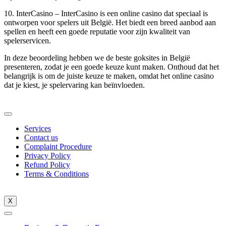
10. InterCasino – InterCasino is een online casino dat speciaal is
ontworpen voor spelers uit België. Het biedt een breed aanbod aan
spellen en heeft een goede reputatie voor zijn kwaliteit van
spelerservicen.
In deze beoordeling hebben we de beste goksites in België
presenteren, zodat je een goede keuze kunt maken. Onthoud dat het
belangrijk is om de juiste keuze te maken, omdat het online casino
dat je kiest, je spelervaring kan beïnvloeden.
Services
Contact us
Complaint Procedure
Privacy Policy
Refund Policy
Terms & Conditions
X