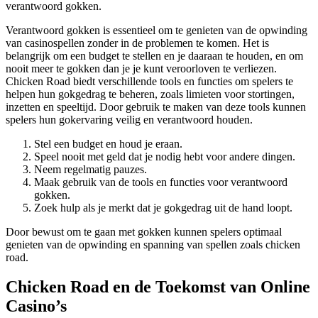
verantwoord gokken.
Verantwoord gokken is essentieel om te genieten van de opwinding
van casinospellen zonder in de problemen te komen. Het is
belangrijk om een budget te stellen en je daaraan te houden, en om
nooit meer te gokken dan je je kunt veroorloven te verliezen.
Chicken Road biedt verschillende tools en functies om spelers te
helpen hun gokgedrag te beheren, zoals limieten voor stortingen,
inzetten en speeltijd. Door gebruik te maken van deze tools kunnen
spelers hun gokervaring veilig en verantwoord houden.
Stel een budget en houd je eraan.
Speel nooit met geld dat je nodig hebt voor andere dingen.
Neem regelmatig pauzes.
Maak gebruik van de tools en functies voor verantwoord
gokken.
Zoek hulp als je merkt dat je gokgedrag uit de hand loopt.
Door bewust om te gaan met gokken kunnen spelers optimaal
genieten van de opwinding en spanning van spellen zoals
chicken
road
.
Chicken Road en de Toekomst van Online
Casino’s