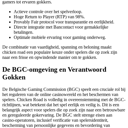
gamers tot ervaren gokkers.
Actieve controle over het spelverloop.
Hoge Return to Player (RTP) van 98%.
Provably Fair protocol voor transparantie en eerlijkheid.
Directe integratie met Bancontact voor gemakkelijke
betalingen.
Optimale mobiele ervaring voor gaming onderweg.
De combinatie van vaardigheid, spanning en beloning maakt
chicken road een populaire keuze onder spelers die op zoek zijn
naar een frisse en opwindende manier om te gokken.
De BGC-omgeving en Verantwoord
Gokken
De Belgische Gaming Commission (BGC) speelt een cruciale rol bij
het reguleren van de online casinowereld en het beschermen van
spelers. Chicken Road is volledig in overeenstemming met de BGC-
richtlijnen, wat betekent dat het spel eerlijk en veilig is. Dit is een
belangrijk aspect voor spelers die op zoek zijn naar een betrouwbare
en gereguleerde gokervaring. De BGC stelt strenge eisen aan
casino-operatoren, inclusief verificatie van spelersidentiteit,
bescherming van persoonlijke gegevens en bevordering van