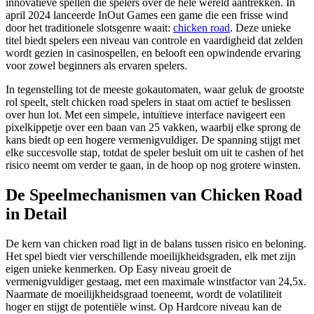
innovatieve spellen die spelers over de hele wereld aantrekken. In
april 2024 lanceerde InOut Games een game die een frisse wind
door het traditionele slotsgenre waait:
chicken road
. Deze unieke
titel biedt spelers een niveau van controle en vaardigheid dat zelden
wordt gezien in casinospellen, en belooft een opwindende ervaring
voor zowel beginners als ervaren spelers.
In tegenstelling tot de meeste gokautomaten, waar geluk de grootste
rol speelt, stelt
chicken road
spelers in staat om actief te beslissen
over hun lot. Met een simpele, intuïtieve interface navigeert een
pixelkippetje over een baan van 25 vakken, waarbij elke sprong de
kans biedt op een hogere vermenigvuldiger. De spanning stijgt met
elke succesvolle stap, totdat de speler besluit om uit te cashen of het
risico neemt om verder te gaan, in de hoop op nog grotere winsten.
De Speelmechanismen van Chicken Road
in Detail
De kern van
chicken road
ligt in de balans tussen risico en beloning.
Het spel biedt vier verschillende moeilijkheidsgraden, elk met zijn
eigen unieke kenmerken. Op Easy niveau groeit de
vermenigvuldiger gestaag, met een maximale winstfactor van 24,5x.
Naarmate de moeilijkheidsgraad toeneemt, wordt de volatiliteit
hoger en stijgt de potentiële winst. Op Hardcore niveau kan de