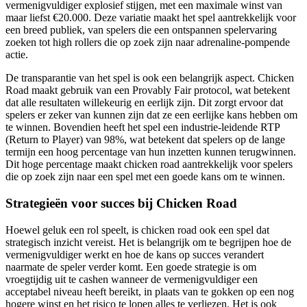
vermenigvuldiger explosief stijgen, met een maximale winst van
maar liefst €20.000. Deze variatie maakt het spel aantrekkelijk voor
een breed publiek, van spelers die een ontspannen spelervaring
zoeken tot high rollers die op zoek zijn naar adrenaline-pompende
actie.
De transparantie van het spel is ook een belangrijk aspect. Chicken
Road maakt gebruik van een Provably Fair protocol, wat betekent
dat alle resultaten willekeurig en eerlijk zijn. Dit zorgt ervoor dat
spelers er zeker van kunnen zijn dat ze een eerlijke kans hebben om
te winnen. Bovendien heeft het spel een industrie-leidende RTP
(Return to Player) van 98%, wat betekent dat spelers op de lange
termijn een hoog percentage van hun inzetten kunnen terugwinnen.
Dit hoge percentage maakt chicken road aantrekkelijk voor spelers
die op zoek zijn naar een spel met een goede kans om te winnen.
Strategieën voor succes bij Chicken Road
Hoewel geluk een rol speelt, is
chicken road
ook een spel dat
strategisch inzicht vereist. Het is belangrijk om te begrijpen hoe de
vermenigvuldiger werkt en hoe de kans op succes verandert
naarmate de speler verder komt. Een goede strategie is om
vroegtijdig uit te cashen wanneer de vermenigvuldiger een
acceptabel niveau heeft bereikt, in plaats van te gokken op een nog
hogere winst en het risico te lopen alles te verliezen. Het is ook