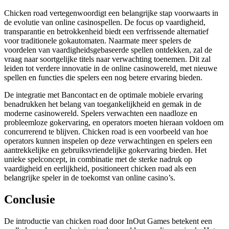
Chicken road vertegenwoordigt een belangrijke stap voorwaarts in
de evolutie van online casinospellen. De focus op vaardigheid,
transparantie en betrokkenheid biedt een verfrissende alternatief
voor traditionele gokautomaten. Naarmate meer spelers de
voordelen van vaardigheidsgebaseerde spellen ontdekken, zal de
vraag naar soortgelijke titels naar verwachting toenemen. Dit zal
leiden tot verdere innovatie in de online casinowereld, met nieuwe
spellen en functies die spelers een nog betere ervaring bieden.
De integratie met Bancontact en de optimale mobiele ervaring
benadrukken het belang van toegankelijkheid en gemak in de
moderne casinowereld. Spelers verwachten een naadloze en
probleemloze gokervaring, en operators moeten hieraan voldoen om
concurrerend te blijven. Chicken road is een voorbeeld van hoe
operators kunnen inspelen op deze verwachtingen en spelers een
aantrekkelijke en gebruiksvriendelijke gokervaring bieden. Het
unieke spelconcept, in combinatie met de sterke nadruk op
vaardigheid en eerlijkheid, positioneert chicken road als een
belangrijke speler in de toekomst van online casino’s.
Conclusie
De introductie van
chicken road
door InOut Games betekent een