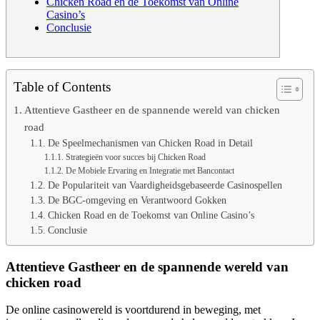
Chicken Road en de Toekomst van Online
Casino’s
Conclusie
Table of Contents
Attentieve Gastheer en de spannende wereld van chicken
road
De Speelmechanismen van Chicken Road in Detail
Strategieën voor succes bij Chicken Road
De Mobiele Ervaring en Integratie met Bancontact
De Populariteit van Vaardigheidsgebaseerde Casinospellen
De BGC-omgeving en Verantwoord Gokken
Chicken Road en de Toekomst van Online Casino’s
Conclusie
Attentieve Gastheer en de spannende wereld van
chicken road
De online casinowereld is voortdurend in beweging, met