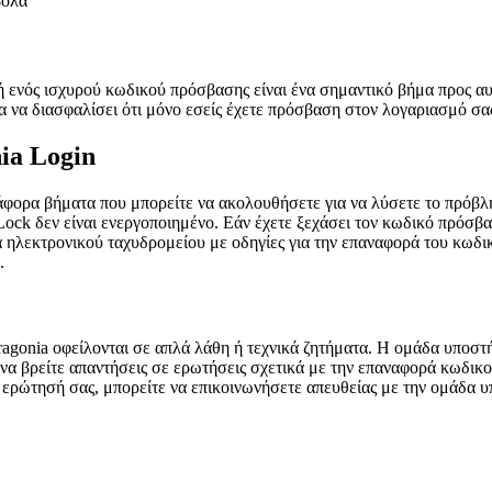
βολα
γή ενός ισχυρού κωδικού πρόσβασης είναι ένα σημαντικό βήμα προς α
α να διασφαλίσει ότι μόνο εσείς έχετε πρόσβαση στον λογαριασμό σα
ia Login
άφορα βήματα που μπορείτε να ακολουθήσετε για να λύσετε το πρόβλ
Lock δεν είναι ενεργοποιημένο. Εάν έχετε ξεχάσει τον κωδικό πρόσβα
 ηλεκτρονικού ταχυδρομείου με οδηγίες για την επαναφορά του κωδι
.
onia οφείλονται σε απλά λάθη ή τεχνικά ζητήματα. Η ομάδα υποστήρι
 να βρείτε απαντήσεις σε ερωτήσεις σχετικά με την επαναφορά κωδικ
ερώτησή σας, μπορείτε να επικοινωνήσετε απευθείας με την ομάδα υ