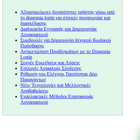
Αξιοσημείωτες δυνατότητες χρήστης γύρω από
το dragonia login για στιγμές ψυχαγωγίας και
διασκέδασης
Διαδικασία Εγγραφής και Δημιουργίας
Λογαριασμού
Συμβουλές για Δημιουργία Ισχυρού Κωδικού
Πρόσβασης
Αντιμετώπιση Προβλημάτων με το Dragonia
Login
Συχνές Ερωτήσεις και Λύσεις
Επιλογές Ασφαλούς Σύνδεσης
Ρύθμιση του Ελέγχου Ταυτότητας Δύο
Παραγόντων
Νέες Τεχνολογίες και Μελλοντικές
Αναβαθμίσεις
Εναλλακτικές Μέθοδοι Επαναφοράς
Λογαριασμού