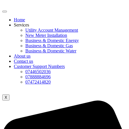
Home
Services
Utility Account Management
New Meter Installation
Business & Domestic Energy
Business & Domestic Gas
Business & Domestic Water
About us
Contact us
Customer Support Numbers
07446502036
07888884696
07472414820
X