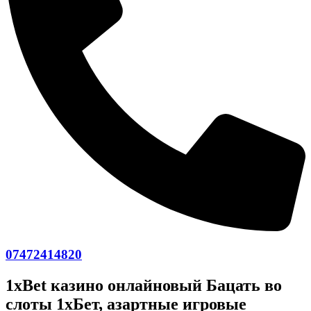
07472414820
1xBet казино онлайновый Бацать во
слоты 1хБет, азартные игровые