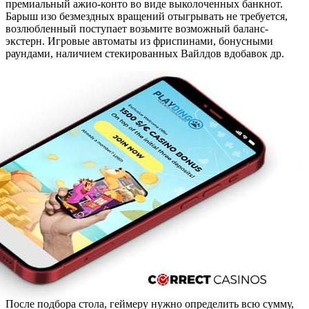
премиальный ажио-конто во виде выколоченных банкнот.
Барыш изо безмездных вращений отыгрывать не требуется,
возлюбленный поступает возьмите возможный баланс-
экстерн. Игровые автоматы из фриспинами, бонусными
раундами, наличием стекированных Вайлдов вдобавок др.
После подбора стола, геймеру нужно определить всю сумму,