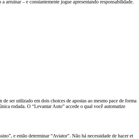
 a arruinar – e constantemente jogue apresentando responsabilidade.
in de ser utilizado em dois choices de apostas ao mesmo pace de forma
a única rodada. O “Levantar Auto” accede o qual você automatize
assino”, e então determinar “Aviator”. Não há necessidade de hacer et