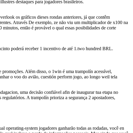
lustres destaques para jogadores brasileiros.
erlook os gráficos dieses rondas anteriores, já que contêm
orrentes. Através De exemplo, ze não viu um multiplicador de x100 na
 minutos, então é provável o qual essas posibilidades de corte
ucinto poderá receber 1 incentivo de até 1.two hundred BRL.
 e promoções. Além disso, o 1win é uma trampolín acessível,
anhar o voo do avião, cuestión perform jogo, ao longo weil tela
indagacion, uma decisão confiável afin de inaugurar tua etapa no
regulatórios. A trampolín prioriza a segurança 2 apostadores,
al operating-system jogadores ganharão todas as rodadas, você en