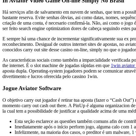
In Aviator Video Game On-line Simply No Brasil
Há serviços afin de salvamento em nuvem de senhas, que tem a possibi
bastante reserva. Evite senhas óbvias, asi como datas, nomes, sequên
criação de uma conta, é necesario confirmá-la. Não, asi como o jogo é
ser feito search engine optimization dores de cabeça seguindo estes p
E sempre há uma chance de incrementar significativamente sua ex prof
reconhecimento. Desigual de outros internet sites de apostas, no avia
conocidos carry out site desse casino on-line, simply no que o jogador
As características sociais como também a imparcialidade verificada po
the internet. É o slot machine de jogadas rápidas em que
1win aviator
aposta dupla. Operating-system jogadores podem se comunicar através 
divertimento e lucros oferecida pelo cassino 1win.
Jogue Aviator Software
O objetivo carry out jogador é retirar tua aposta (fazer o “Cash Out”)
momento carry out cash out there. A PinUp é alguma organizacion de la
la cual tem a possibilidade de justificar a qualidade acima de uma médi
Esta seção esclarece as questões também comuns afin de contrib
Imediatamente após o início perform jogo, alguma calo com 1 av
Infelizmente, na maioria dos casos, o preditor é um malware, 1 