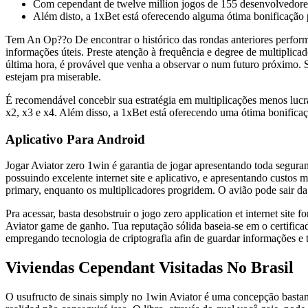
Com cependant de twelve million jogos de 155 desenvolvedores d
Além disto, a 1xBet está oferecendo alguma ótima bonificação 
Tem An Op??o De encontrar o histórico das rondas anteriores perform 
informações úteis. Preste atenção à frequência e degree de multiplica
última hora, é provável que venha a observar o num futuro próximo. Se
estejam pra miserable.
É recomendável concebir sua estratégia em multiplicações menos lucr
x2, x3 e x4. Além disso, a 1xBet está oferecendo uma ótima bonifica
Aplicativo Para Android
Jogar Aviator zero 1win é garantia de jogar apresentando toda segura
possuindo excelente internet site e aplicativo, e apresentando custos
primary, enquanto os multiplicadores progridem. O avião pode sair da 
Pra acessar, basta desobstruir o jogo zero application et internet sit
Aviator game de ganho. Tua reputação sólida baseia-se em o certifica
empregando tecnologia de criptografia afin de guardar informações e 
Viviendas Cependant Visitadas No Brasil
O usufructo de sinais simply no 1win Aviator é uma concepção basta