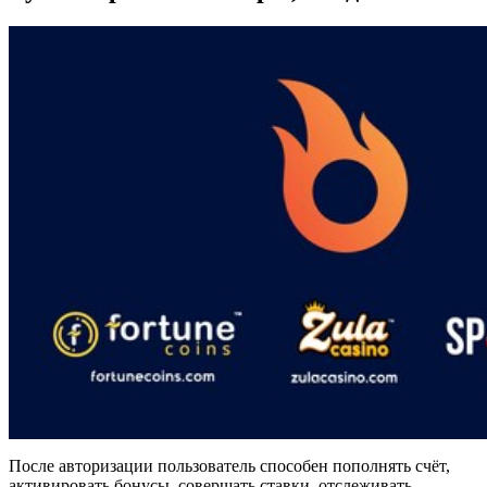
После авторизации пользователь способен пополнять счёт,
активировать бонусы, совершать ставки, отслеживать