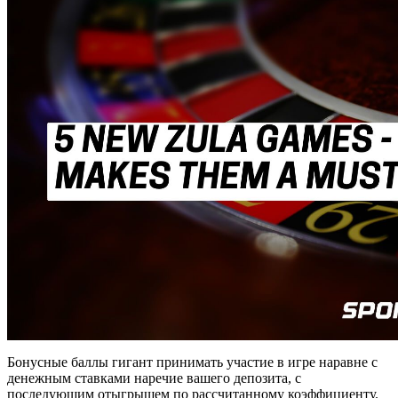
Бонусные баллы гигант принимать участие в игре наравне с
денежным ставками наречие вашего депозита, с
последующим отыгрышем по рассчитанному коэффициенту.