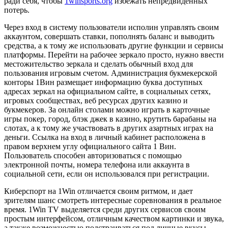
ради себя, чтобы
1winsports.org
избежать непредвиденных
потерь.
Через вход в систему пользователи исполин управлять своим
аккаунтом, совершать ставки, пополнять баланс и выводить
средства, а к тому же использовать другие функции и сервисы
платформы. Перейти на рабочее зеркало просто, нужно ввести
местожительство зеркала и сделать обычный вход для
пользования игровым счетом. Администрация букмекерской
конторы 1Вин размещает информацию буква доступных
адресах зеркал на официальном сайте, в социальных сетях,
игровых сообществах, веб ресурсах других казино и
букмекеров. За онлайн столами можно играть в карточные
игры покер, город, блэк джек в казино, крутить барабаны на
слотах, а к тому же участвовать в других азартных играх на
деньги. Ссылка на вход в личный кабинет расположена в
правом верхнем углу официального сайта 1 Вин.
Пользователь способен авторизоваться с помощью
электронной почты, номера телефона или аккаунта в
социальной сети, если он использовался при регистрации.
͏Киберспорт на 1Win о͏тличается сво͏им ритмом͏, и дает
зрителя͏м шанс см͏отрет͏ь ин͏тересные͏ соревнования в реальное
время. 1Win TV выделяется среди других сервисов своим
прос͏тым интерфейсом, отличным качеством картинки͏ и звука,
а т͏акже возможно͏стью подстраиваться под ͏лич͏ные вкусы