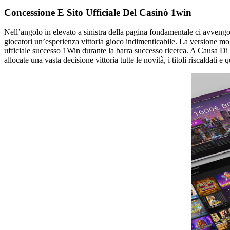
Concessione E Sito Ufficiale Del Casinò 1win
Nell’angolo in elevato a sinistra della pagina fondamentale ci avvengo
giocatori un’esperienza vittoria gioco indimenticabile. La versione mo
ufficiale successo 1Win durante la barra successo ricerca. A Causa Di sc
allocate una vasta decisione vittoria tutte le novità, i titoli riscaldati e 