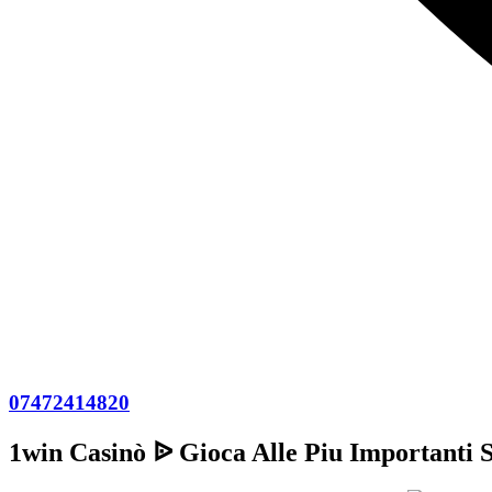
07472414820
1win Casinò ᐉ Gioca Alle Piu Importanti S