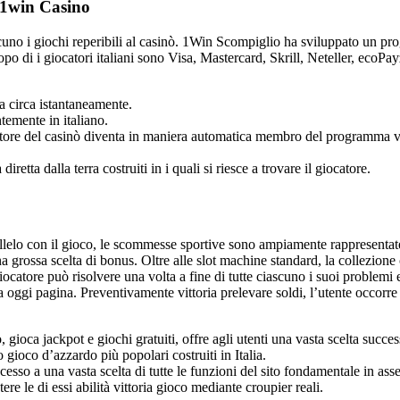
 1win Casino
scuno i giochi reperibili al casinò. 1Win Scompiglio ha sviluppato un pro
o di i giocatori italiani sono Visa, Mastercard, Skrill, Neteller, ecoPay
va circa istantaneamente.
ntemente in italiano.
tore del casinò diventa in maniera automatica membro del programma vit
retta dalla terra costruiti in i quali si riesce a trovare il giocatore.
 parallelo con il gioco, le scommesse sportive sono ampiamente rappresen
 una grossa scelta di bonus. Oltre alle slot machine standard, la collezi
ocatore può risolvere una volta a fine di tutte ciascuno i suoi problemi ec
ra oggi pagina. Preventivamente vittoria prelevare soldi, l’utente occorre
ioca jackpot e giochi gratuiti, offre agli utenti una vasta scelta succe
gioco d’azzardo più popolari costruiti in Italia.
so a una vasta scelta di tutte le funzioni del sito fondamentale in asse
 le di essi abilità vittoria gioco mediante croupier reali.