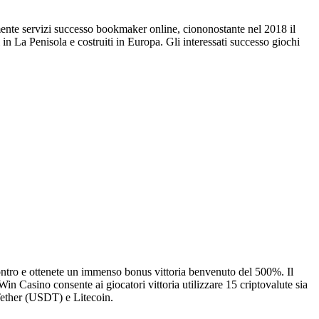
amente servizi successo bookmaker online, ciononostante nel 2018 il
in La Penisola e costruiti in Europa. Gli interessati successo giochi
incontro e ottenete un immenso bonus vittoria benvenuto del 500%. Il
in Casino consente ai giocatori vittoria utilizzare 15 criptovalute sia
 Tether (USDT) e Litecoin.