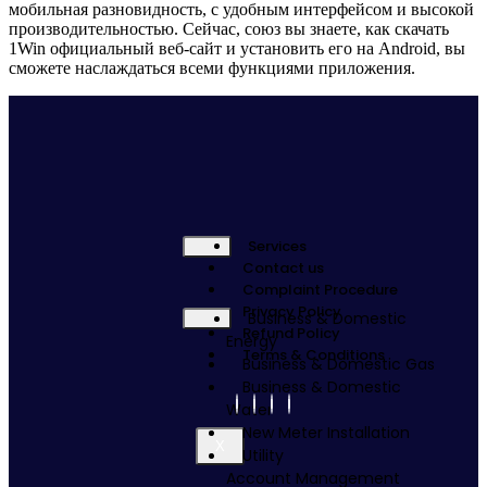
мобильная разновидность, с удобным интерфейсом и высокой
производительностью. Сейчас, союз вы знаете, как скачать
1Win официальный веб-сайт и установить его на Android, вы
сможете наслаждаться всеми функциями приложения.
Services
Contact us
Complaint Procedure
Privacy Policy
Business & Domestic
Refund Policy
Energy
Terms & Conditions
Business & Domestic Gas
Business & Domestic
Water
New Meter Installation
X
Utility
Account Management