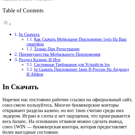
Table of Contents
In Скачать
Как Скачать Мобильное Приложение 1win На Ваш
смартфон
Только При Регистрации
Преимущества Мобильного Приложения
Раздел Казино И Игр
Системные Требования для Устройств Ios
In Скачать Приложение 1вин В России На Андроид
И Айфон
In Скачать
Наречие нас постоянно рабочие ссылки на официальный сайт,
союз смело пользуйтесь. Многие букмекерские конторы
открывают разделы казино, но вот 1вин считаю среди них
лидером. Играю в слоты и нет ощущения, что проигрывается
весь баланс. На основании отзывов можно сделать вывод,
союз 1WIN — букмекерская контора, которая предоставляет
более выгодные состояние.