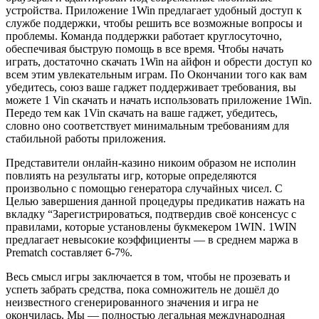
устройства. Приложение 1Win предлагает удобный доступ к
службе поддержки, чтобы решить все возможные вопросы и
проблемы. Команда поддержки работает круглосуточно,
обеспечивая быструю помощь в все время. Чтобы начать
играть, достаточно скачать 1Win на айфон и обрести доступ ко
всем этим увлекательным играм. По Окончании того как вам
убедитесь, союз ваше гаджет поддерживает требования, вы
можете 1 Vin скачать и начать использовать приложение 1Win.
Передо тем как 1Vin скачать на ваше гаджет, убедитесь,
словно оно соответствует минимальным требованиям для
стабильной работы приложения.
Представители онлайн-казино никоим образом не исполин
повлиять на результаты игр, которые определяются
произвольно с помощью генератора случайных чисел. С
Целью завершения данной процедуры предикатив нажать на
вкладку “Зарегистрироваться, подтвердив своё консенсус с
правилами, которые установлены букмекером 1WIN. 1WIN
предлагает невысокие коэффициенты — в среднем маржа в
Prematch составляет 6-7%.
Весь смысл игры заключается в том, чтобы не прозевать и
успеть забрать средства, пока сомножитель не дошёл до
неизвестного сгенерированного значения и игра не
окончилась. Мы — полностью легальная международная