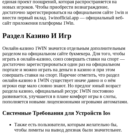
единая проект поощрений, которая распространяется на
новых игроков. Чтобы приобрести вознаграждение,
достаточно зарегистрироваться на официальном сайте 1win и
внести первый вклад. 1winofficial.app — официальный веб-
сайт приложения платформы 1Win.
Раздел Казино И Игр
Онлайн-казино 1WIN значится отдельным дополнительным
разделом на официальном сайте букмекера. Для того, чтобы
играть в онлайн-казино, союз совершать ставки на спорт —
достаточно зарегистрироваться один раз на официальном
портале и можно играть на деньги в казино и при этом
совершать ставки на спорт. Наречие отметить, что раздел
онлайн-казино в 1WIN существует иначе давно и о нём
игроки еще мало словно знают. Но предлог юный возраст
раздела казино, официальный ресурс 1WIN постоянно
развивается, улучшается в плане комфорт игры в слоты,
пополняется новыми лицензионными игровыми автоматами.
Системные Требования для Устройств Ios
Также есть пользователи, которым желательно бы,
чтобы лимиты на вывод дензнак были значительнее.