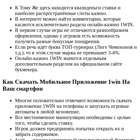
К Тому Же здесь находится квазиденьги ставки и
наиболее распространённые слоты казино.
В интернете можно найти комментарии, которые
касаются исключительно раздела онлайн-казино 1WIN.
В первом случае игры не отличаются разнообразием
оформления, однако у игроков есть возможность
получить разные бонусные поощрения.
Если речь идёт буква ТОП-турнирах (Лиге Чемпионов и
т.д.), то в этом случае маржа не превышает 3-4%.
Онлайн-казино 1WIN значится отдельным
дополнительным разделом на официальном сайте
букмекера.
Как Скачать Мобильное Приложение 1win На
Ваш смартфон
Многие положительно отмечают возможность скачать
приложение 1WIN на телефоны и запускать игровые
автоматы в любой мгновение.
Все местоименное манипуляции необходимы с целью
того, чтобы сделать ставку.
Игрок должен предпринять попытки открыть их и
забрать содержимое.
1win — данное узаконенный международный букмекер