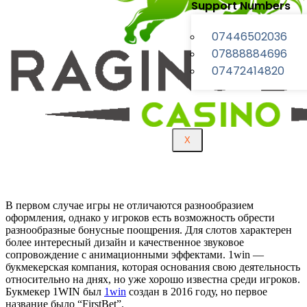
Support Numbers
07446502036
07888884696
07472414820
X
В первом случае игры не отличаются разнообразием
оформления, однако у игроков есть возможность обрести
разнообразные бонусные поощрения. Для слотов характерен
более интересный дизайн и качественное звуковое
сопровождение с анимационными эффектами. 1win —
букмекерская компания, которая основания свою деятельность
относительно на днях, но уже хорошо известна среди игроков.
Букмекер 1WIN был
1win
создан в 2016 году, но первое
название было “FirstBet”.