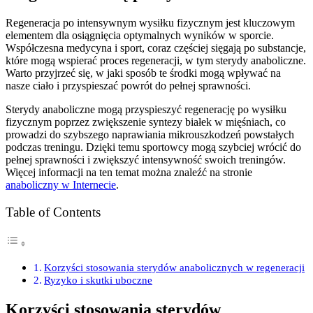
Regeneracja po intensywnym wysiłku fizycznym jest kluczowym
elementem dla osiągnięcia optymalnych wyników w sporcie.
Współczesna medycyna i sport, coraz częściej sięgają po substancje,
które mogą wspierać proces regeneracji, w tym sterydy anaboliczne.
Warto przyjrzeć się, w jaki sposób te środki mogą wpływać na
nasze ciało i przyspieszać powrót do pełnej sprawności.
Sterydy anaboliczne mogą przyspieszyć regenerację po wysiłku
fizycznym poprzez zwiększenie syntezy białek w mięśniach, co
prowadzi do szybszego naprawiania mikrouszkodzeń powstałych
podczas treningu. Dzięki temu sportowcy mogą szybciej wrócić do
pełnej sprawności i zwiększyć intensywność swoich treningów.
Więcej informacji na ten temat można znaleźć na stronie
anaboliczny w Internecie
.
Table of Contents
Korzyści stosowania sterydów anabolicznych w regeneracji
Ryzyko i skutki uboczne
Korzyści stosowania sterydów