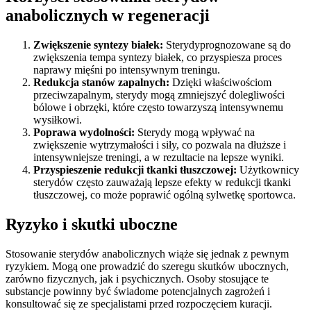
anabolicznych w regeneracji
Zwiększenie syntezy białek:
Sterydyprognozowane są do
zwiększenia tempa syntezy białek, co przyspiesza proces
naprawy mięśni po intensywnym treningu.
Redukcja stanów zapalnych:
Dzięki właściwościom
przeciwzapalnym, sterydy mogą zmniejszyć dolegliwości
bólowe i obrzęki, które często towarzyszą intensywnemu
wysiłkowi.
Poprawa wydolności:
Sterydy mogą wpływać na
zwiększenie wytrzymałości i siły, co pozwala na dłuższe i
intensywniejsze treningi, a w rezultacie na lepsze wyniki.
Przyspieszenie redukcji tkanki tłuszczowej:
Użytkownicy
sterydów często zauważają lepsze efekty w redukcji tkanki
tłuszczowej, co może poprawić ogólną sylwetkę sportowca.
Ryzyko i skutki uboczne
Stosowanie sterydów anabolicznych wiąże się jednak z pewnym
ryzykiem. Mogą one prowadzić do szeregu skutków ubocznych,
zarówno fizycznych, jak i psychicznych. Osoby stosujące te
substancje powinny być świadome potencjalnych zagrożeń i
konsultować się ze specjalistami przed rozpoczęciem kuracji.