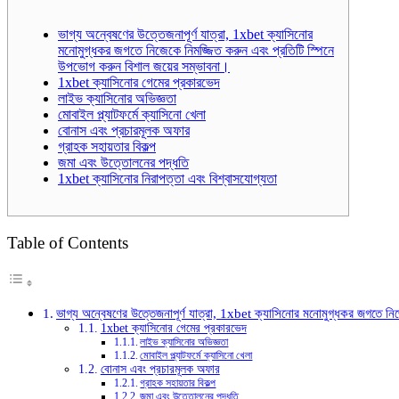
ভাগ্য অন্বেষণের উত্তেজনাপূর্ণ যাত্রা, 1xbet ক্যাসিনোর
মনোমুগ্ধকর জগতে নিজেকে নিমজ্জিত করুন এবং প্রতিটি স্পিনে
উপভোগ করুন বিশাল জয়ের সম্ভাবনা।
1xbet ক্যাসিনোর গেমের প্রকারভেদ
লাইভ ক্যাসিনোর অভিজ্ঞতা
মোবাইল প্ল্যাটফর্মে ক্যাসিনো খেলা
বোনাস এবং প্রচারমূলক অফার
গ্রাহক সহায়তার বিকল্প
জমা এবং উত্তোলনের পদ্ধতি
1xbet ক্যাসিনোর নিরাপত্তা এবং বিশ্বাসযোগ্যতা
Table of Contents
ভাগ্য অন্বেষণের উত্তেজনাপূর্ণ যাত্রা, 1xbet ক্যাসিনোর মনোমুগ্ধকর জগতে ন
1xbet ক্যাসিনোর গেমের প্রকারভেদ
লাইভ ক্যাসিনোর অভিজ্ঞতা
মোবাইল প্ল্যাটফর্মে ক্যাসিনো খেলা
বোনাস এবং প্রচারমূলক অফার
গ্রাহক সহায়তার বিকল্প
জমা এবং উত্তোলনের পদ্ধতি