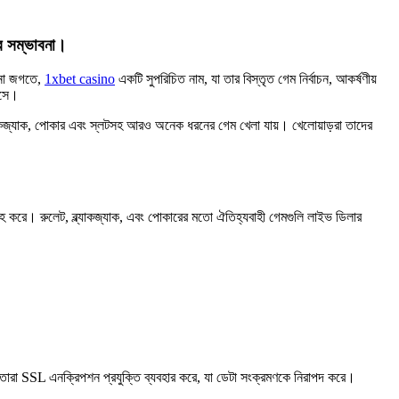
র সম্ভাবনা।
িনো জগতে,
1xbet casino
একটি সুপরিচিত নাম, যা তার বিস্তৃত গেম নির্বাচন, আকর্ষণীয়
 আসে।
্যাকজ্যাক, পোকার এবং স্লটসহ আরও অনেক ধরনের গেম খেলা যায়। খেলোয়াড়রা তাদের
হ করে। রুলেট, ব্ল্যাকজ্যাক, এবং পোকারের মতো ঐতিহ্যবাহী গেমগুলি লাইভ ডিলার
ে। তারা SSL এনক্রিপশন প্রযুক্তি ব্যবহার করে, যা ডেটা সংক্রমণকে নিরাপদ করে।