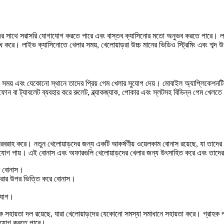
লারদের সাথে সরাসরি যোগাযোগ করতে পারে এবং বাস্তব ক্যাসিনোর মতো অনুভব করতে পারে। ল
ৃদ্ধি করে। লাইভ ক্যাসিনোতে খেলার সময়, খেলোয়াড়রা উচ্চ মানের ভিডিও স্ট্রিমিং এবং শ
নো সময় এবং যেকোনো স্থানে তাদের প্রিয় গেম খেলার সুযোগ দেয়। মোবাইল অ্যাপ্লিকেশনটি
্টফোন বা ট্যাবলেট ব্যবহার করে রুলেট, ব্ল্যাকজ্যাক, পোকার এবং স্লটসহ বিভিন্ন গেম খেল
রবরাহ করে। নতুন খেলোয়াড়দের জন্য একটি আকর্ষণীয় ওয়েলকাম বোনাস রয়েছে, যা তাদের
েতার সুযোগ পায়। এই বোনাস এবং অফারগুলি খেলোয়াড়দের খেলার জন্য উৎসাহিত করে এবং তাদে
রে বোনাস।
া করার উপর ভিত্তি করে বোনাস।
সুযোগ।
 সহায়তা দল রয়েছে, যারা খেলোয়াড়দের যেকোনো সমস্যা সমাধানে সহায়তা করে। গ্রাহক
গাযোগ করতে পারে।