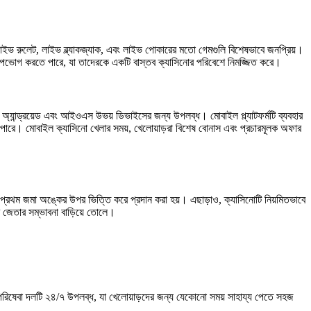
াইভ রুলেট, লাইভ ব্ল্যাকজ্যাক, এবং লাইভ পোকারের মতো গেমগুলি বিশেষভাবে জনপ্রিয়।
ব্দ উপভোগ করতে পারে, যা তাদেরকে একটি বাস্তব ক্যাসিনোর পরিবেশে নিমজ্জিত করে।
 অ্যান্ড্রয়েড এবং আইওএস উভয় ডিভাইসের জন্য উপলব্ধ। মোবাইল প্ল্যাটফর্মটি ব্যবহার
তে পারে। মোবাইল ক্যাসিনো খেলার সময়, খেলোয়াড়রা বিশেষ বোনাস এবং প্রচারমূলক অফার
 প্রথম জমা অঙ্কের উপর ভিত্তি করে প্রদান করা হয়। এছাড়াও, ক্যাসিনোটি নিয়মিতভাবে
র জেতার সম্ভাবনা বাড়িয়ে তোলে।
 পরিষেবা দলটি ২৪/৭ উপলব্ধ, যা খেলোয়াড়দের জন্য যেকোনো সময় সাহায্য পেতে সহজ