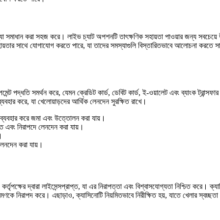
মস্যা সমাধান করা সহজ করে। লাইভ চ্যাট অপশনটি তাৎক্ষণিক সহায়তা পাওয়ার জন্য সবচেয়
ায়তার সাথে যোগাযোগ করতে পারে, যা তাদের সমস্যাগুলি বিস্তারিতভাবে আলোচনা করতে সাহায
্ট পদ্ধতি সমর্থন করে, যেমন ক্রেডিট কার্ড, ডেবিট কার্ড, ই-ওয়ালেট এবং ব্যাংক ট্রান্সফ
্যবহার করে, যা খেলোয়াড়দের আর্থিক লেনদেন সুরক্ষিত রাখে।
ার্ড ব্যবহার করে জমা এবং উত্তোলন করা যায়।
্রুত এবং নিরাপদে লেনদেন করা যায়।
।
ে লেনদেন করা যায়।
 কর্তৃপক্ষের দ্বারা লাইসেন্সপ্রাপ্ত, যা এর নিরাপত্তা এবং বিশ্বাসযোগ্যতা নিশ্চিত করে। ক্
মণকে নিরাপদ করে। এছাড়াও, ক্যাসিনোটি নিয়মিতভাবে নিরীক্ষিত হয়, যাতে খেলার স্বচ্ছতা 