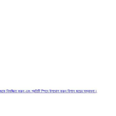
িজেকে নিমজ্জিত করুন এবং প্রতিটি স্পিনে উপভোগ করুন বিশাল জয়ের সম্ভাবনা।