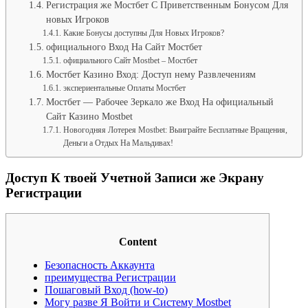
Регистрация же Мостбет С Приветственным Бонусом Для
новых Игроков
Какие Бонусы доступны Для Новых Игроков?
официального Вход На Сайт Мостбет
официального Сайт Mostbet – Мостбет
Мостбет Казино Вход: Доступ нему Развлечениям
экспериентальные Оплаты Мостбет
Мостбет — Рабочее Зеркало же Вход На официальный
Сайт Казино Mostbet
Новогодняя Лотерея Mostbet: Выиграйте Бесплатные Вращения,
Деньги а Отдых На Мальдивах!
Доступ К твоей Учетной Записи же Экрану
Регистрации
Content
Безопасность Аккаунта
преимущества Регистрации
Пошаговый Вход (how-to)
Могу разве Я Войти и Систему Mostbet