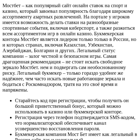
Мостбет – как популярный сайт онлайн ставок на спорт и
казино, который завоевал популярность благодаря широкому
ассортименту азартных развлечений. На портале у игроков
имеется возможность делать ставки на разнообразные
спортивные события, включая киберспорт, а также разжиться
всем ассортиментом игр в онлайн казино. Букмекерская
контора Мостбет является лидером только только в России, но
и которых странах, включая Казахстан, Узбекистан,
Азербайджан, Болгарии и других. Легальный статус
компании – залог честной и безопасном игры. Самая
драгоценная рекомендация – не стоит искать свободное
зеркало Мостбет. нем и подвергать сам необоснованному
риску. Легальный букмекер – только гораздо удобнее же
надёжнее, чем часто искать новые работающие зеркала и
бодаться с Роскомнадзором, тратя на это своё время и
напряжены.
Старайтесь код при регистрации, чтобы получить он
большой приветственный бонус, который можно
использовать в казино или букмекерской конторе.
Регистрация через телефон подтверждается SMS-кодом,
что нормализаторской обеспечивает канал
усовершенство восстановления пароля.
Букмекерская компания Мост Бет имеет как легальный в
России сайт, так и нелегальный.