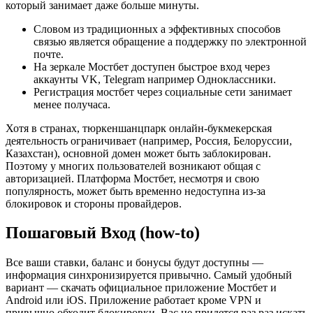
который занимает даже больше минуты.
Словом из традиционных а эффективных способов
связью является обращение а поддержку по электронной
почте.
На зеркале Мостбет доступен быстрое вход через
аккаунты VK, Telegram например Одноклассники.
Регистрация мостбет через социальные сети занимает
менее получаса.
Хотя в странах, тюркеншанцпарк онлайн-букмекерская
деятельность ограничивает (например, Россия, Белоруссии,
Казахстан), основной домен может быть заблокирован.
Поэтому у многих пользователей возникают общая с
авторизацией. Платформа Мостбет, несмотря и свою
популярность, может быть временно недоступна из-за
блокировок и стороны провайдеров.
Пошаговый Вход (how-to)
Все ваши ставки, баланс и бонусы будут доступны —
информация синхронизируется привычно. Самый удобный
вариант — скачать официальное приложение Мостбет и
Android или iOS. Приложение работает кроме VPN и
привычно обходит блокировки. Вас не придется раз раз искать