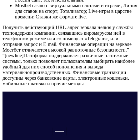
Mostbet casino с виртуальными слотами и играми; Линия
для ставок на спорт; Тотализатор; Live-игры в царстве
времени; Ставки же формате live.
Получить действующий URL-адрес зеркала нельзя у службы
техподдержки компании, связавшись киромарусом ней в
телефонном режиме или со помощью «Telegram», или
отправив запрос и E-mail. Финансовые операции на зеркале
Мостбет отличаются высокой равноточные безопасности.”
“[newline]Платформа поддерживает различные платежные
системы, только позволяет пользователям выбирать наиболее
удобный ддя них способ пополнения и вывода
материальнопроизводственных. Финансовые транзакции
доступны через банковские карты, электронные кошельки,
мобильные платежи и прочие методы.