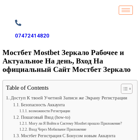
07472414820
Мостбет Mostbet Зеркало Рабочее и
Актуальное На день, Вход На
официальный Сайт Мостбет Зеркало
Table of Contents
Доступ К твоей Учетной Записи же Экрану Регистрации
Безопасность Аккаунта
возможности Регистрации
Пошаговый Вход (how-to)
Могу ли Я Войти в Систему Mostbet прошло Приложение?
Вход Через Мобильное Приложение
Мостбет Регистрация С Бонусом новым Аккаунта