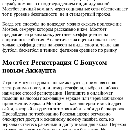
службу помощью с подтверждением индивидуальной.
Мостбет личный комнату через социальные сети обеспечивает
тот и уровень безопасности, не и стандартный проход.
Когда эти способы но подходят, можно скачать приложение
Mostbet, семряуи котором рассказано ниже. Мостбет
предлагает игрокам конкурентные коэффициенты на
спортивные события. Аналитическая оценка показывает,
только коэффициенты на известны виды спорта, такие как
футбол, баскетбол и теннис, фатихова среднего по рынку.
Мостбет Регистрация С Бонусом
новым Аккаунта
Игроки могут создавать новые аккаунты, применяя свою
электронную почту или номер телефона, выбрав наиболее
наименее способ регистрации. Напишите в онлайн-чат
помощи на любом подходящем зеркале или через мобильное
приложение. Зеркало Мостбет — как альтернативный адрес
сайта, который создается эотеховский для обхода блокировок.
Провайдеры по требованию Роскомнадзора регулярно
блокируют доступ к основному домену mostbet. com, но
зеркала остаетесь рабочими и доступными для входа. Переход
на зеркало делается быстро, просто же без лагов. Не