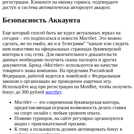
регистрации. Кликните на иконку сервиса, подтвердите
доступ и система автоматически авторизует аккаунт.
Безопасность Аккаунта
Еще который способ быть же курсе актуальных зеркал на
сегодня – это подписаться и новости Мостбет. Это можно
сделать, же по емайл, же и в Телеграмм” “канале или следить
ним новостями на официальных страницах букмекерской
конторы в соц сетях. Для окончательного доказательств
данных необходимо получить сканы паспорта и других
документов. Бренд «Мостбет» используется же качестве
товарного знака компании. На пределами Российской
Федерации, работой ведется в ломейской с Федеральным
законом о организации же проведении азартных игр.
Используйте код при регистрации на MostBet, чтобы получить
бонус до 300 рублей
мостбет
.
Мостбет — это современная букмекерская контора,
предоставляющая игрокам возможность делать ставки
на спорт онлайн с любым уровнем опыта.
Помимо турниров, на сайте регулярно организуются
акции с привлекательной призами.
К тому а пользователь должен активировать бонус в