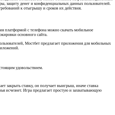
игры, защиту денег и конфиденциальных данных пользователей.
 требований к отыгрышу и сроков их действия.
ания платформой с телефона можно скачать мобильное
окировки основного сайта.
пользователей, Мостбет предлагает приложения для мобильных
риложений.
астоящим удовольствием.
ает закрыть ставку, он получает выигрыш, иначе ставка
нья исчезнет. Игра предлагает простую и захватывающую