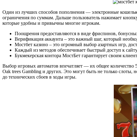
Один из лучших способов пополнения — электронные кошельки, 
ограничения по суммам. Дальше пользователь нажимает кнопку
которые удобны и привычны многие игрокам.
Поощрения предоставляются в виде фриспинов, бонусных
Верификация аккаунта – это важный шаг, который необхо
Мостбет казино – это огромный выбор азартных игр, дос
Каждый из методов обеспечивает быстрый доступ к сайту 
Букмекерская контора МостБет гарантирует своим клиен
Выбор игровых автоматов впечатляет — их общее количество 500
Oak trees Gambling и других. Это могут быть не только слоты
до технических сбоев в ходы игры.