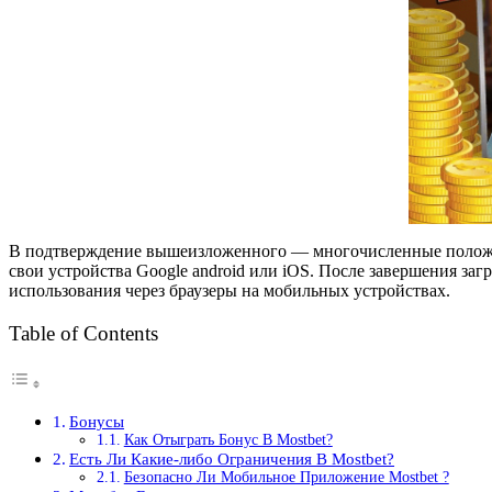
В подтверждение вышеизложенного — многочисленные положите
свои устройства Google android или iOS. После завершения заг
использования через браузеры на мобильных устройствах.
Table of Contents
Бонусы
Как Отыграть Бонус В Mostbet?
Есть Ли Какие-либо Ограничения В Mostbet?
Безопасно Ли Мобильное Приложение Mostbet ?