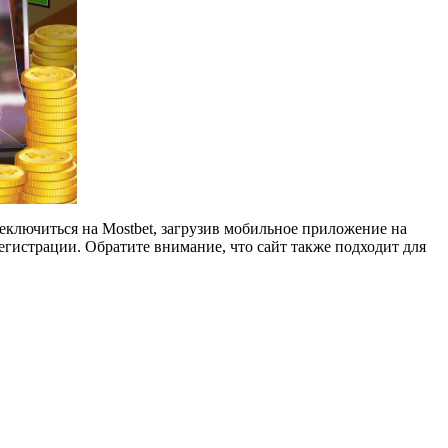
ключиться на Mostbet, загрузив мобильное приложение на
регистрации. Обратите внимание, что сайт также подходит для