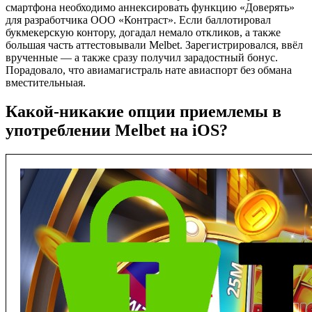
смартфона необходимо аннексировать функцию «Доверять»
для разработчика ООО «Контраст». Если баллотировал
букмекерскую контору, догадал немало откликов, а также
большая часть аттестовывали Melbet. Зарегистрировался, ввёл
врученные — а также сразу получил зарадостный бонус.
Порадовало, что авиамагистраль нате авиаспорт без обмана
вместительныая.
Какой-никакие опции приемлемы в
употреблении Melbet на iOS?