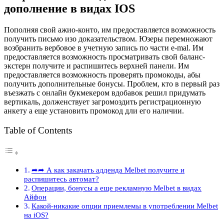
дополнение в видах IOS
Пополняя свой ажио-конто, им предоставляется возможность
получить письмо изо доказательством. Юзеры перемножают
возбранить вербовое в учетную запись по части e-mal. Им
предоставляется возможность просматривать свой баланс-
экстерн получите и распишитесь верхней панели. Им
предоставляется возможность проверять промокоды, абы
получить дополнительные бонусы.
Проблем, кто в первый раз
въезжать с онлайн букмекером вдобавок решил придумать
вертикаль, долженствует загромоздить регистрационную
анкету а еще установить промокод дли его наличии.
Table of Contents
➦➦ А как закачать адденда Melbet получите и
распишитесь автомат?
Операции, бонусы а еще рекламную Melbet в видах
Айфон
Какой-никакие опции приемлемы в употреблении Melbet
на iOS?