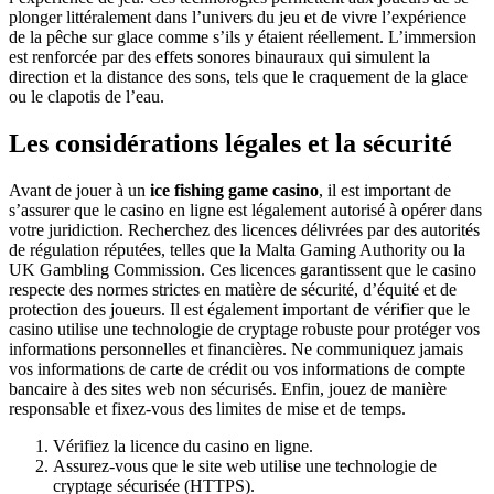
plonger littéralement dans l’univers du jeu et de vivre l’expérience
de la pêche sur glace comme s’ils y étaient réellement. L’immersion
est renforcée par des effets sonores binauraux qui simulent la
direction et la distance des sons, tels que le craquement de la glace
ou le clapotis de l’eau.
Les considérations légales et la sécurité
Avant de jouer à un
ice fishing game casino
, il est important de
s’assurer que le casino en ligne est légalement autorisé à opérer dans
votre juridiction. Recherchez des licences délivrées par des autorités
de régulation réputées, telles que la Malta Gaming Authority ou la
UK Gambling Commission. Ces licences garantissent que le casino
respecte des normes strictes en matière de sécurité, d’équité et de
protection des joueurs. Il est également important de vérifier que le
casino utilise une technologie de cryptage robuste pour protéger vos
informations personnelles et financières. Ne communiquez jamais
vos informations de carte de crédit ou vos informations de compte
bancaire à des sites web non sécurisés. Enfin, jouez de manière
responsable et fixez-vous des limites de mise et de temps.
Vérifiez la licence du casino en ligne.
Assurez-vous que le site web utilise une technologie de
cryptage sécurisée (HTTPS).