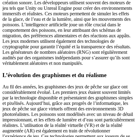
création sonore. Les développeurs utilisent souvent des moteurs de
jeu tels que Unity ou Unreal Engine pour créer des environnements
immersifs et réalistes. Ces moteurs permettent de simuler les effets
de la glace, de l’eau et de la lumière, ainsi que les mouvements des
poissons. L’intelligence artificielle joue un rôle crucial dans le
comportement des poissons, en leur attribuant des schémas de
migration, des préférences alimentaires et des réactions aux appâts.
Les jeux modernes utilisent également des technologies de
cryptographie pour garantir l’équité et la transparence des résultats.
Les générateurs de nombres aléatoires (RNG) sont régulièrement
audités par des organismes indépendants pour s’assurer qu’ils sont
véritablement aléatoires et non manipulés.
L’évolution des graphismes et du réalisme
Au fil des années, les graphismes des jeux de pêche sur glace ont
considérablement évolué. Les premiers jeux étaient souvent limités
par la technologie disponible et présentaient des graphismes simples
et pixélisés. Aujourd’hui, grâce aux progrès de l’informatique, les
jeux de pêche sur glace virtuels offrent des environnements 3D
photoréalistes. Les poissons sont modélisés avec un niveau de détail
impressionnant, et les effets de lumière et d’eau sont particulièrement
réalistes. L’utilisation de la réalité virtuelle (VR) et de la réalité
augmentée (AR) est également en train de révolutionner
l’expérience de jeu. Ces technologies permettent aux joueurs de se