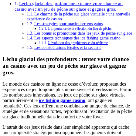
Lécho glacial des profondeurs : tentez votre chance au
casino avec un jeu de pêche sur glace et gagnez gros.
Le charme de la pêche sur glace virtuelle : une nouvelle
expérience de casino
Les stratégies pour maximiser vos gains
L’importance de la sélection du lieu de pêche
Les bonus et promotions dans les jeux de pêche sur glace
Les aspects techniques des ice fishing game casino
L’évolution des graphismes et du réalisme
Les considérations légales et la sécurité
Lécho glacial des profondeurs : tentez votre chance
au casino avec un jeu de pêche sur glace et gagnez
gros.
Le monde des casinos en ligne ne cesse d’évoluer, proposant des
expériences de jeu toujours plus immersives et divertissantes. Parmi
les nombreuses innovations, les jeux de pêche sur glace virtuels,
particulièrement le
ice fishing game casino
, ont gagné en
popularité. Ces jeux offrent une combinaison unique de chance, de
stratégie et de sensations fortes, reproduisant l’excitation de la pêche
sur glace traditionnelle dans le confort de votre foyer.
L’attrait de ces jeux réside dans leur simplicité apparente qui cache
une complexité stratégique insoupçonnée. Les joueurs doivent