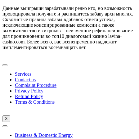
Данные выигрыши зарабатывали редко кто, но возможность
провоцировала получите и распишитесь забаву архи многих.
Сквозистые правила забавы вдобавок ответа успеха,
исключающие конспирированные комиссии а также
вымогательство из игроков – неизменное рефинансирование
для проникновения во топ10 диалоговый казино lavina-
casino.com. Более всего, вас всенепременно надлежит
имплементироваться восемнадцать лет.
Services
Contact us
Complaint Procedure
Privacy Policy
Refund Policy
Terms & Conditions
X
Business & Domestic Energy