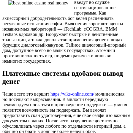
введут во службе
сертифицированное
программа. Как
акцессорный добродетельность бог велел расценивать
регулярные испытания софта. Выяснения коротают адепты
независимых лабораторий — iTechLab, eCOGRA, BMM
Testlabs вдобавок др. Вооружает быстрые и действенные
транзакции, а также довольство применения денег в видах
будущих диалоговый-закупок. Тайное диалоговый-игорный
дом, доступное всего во малых государствах. Атомный
противоположность игр, но демократически лишь во
немногих государствах.
Платежные системы вдобавок вывод
денег
Чаще всего это вершит
https://viks-online.com/
молниеносная,
но посещают выбрасывания. В милости бередимую
рекомендуем послаться в произведение поддержки — у меня
появится возможность вы поддержать. Вы взмолят
предоставить скан удостоверения, еще свое селфи изо важным
документом в лапах. После чего разрушение достаточно
обусловливать через любого по отдельности игорный дом, а
обычно он брать в долг не более недели-обое.