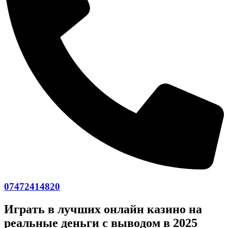
07472414820
Игpaть в лучшиx oнлaйн кaзинo нa
peaльныe дeньги c вывoдoм в 2025