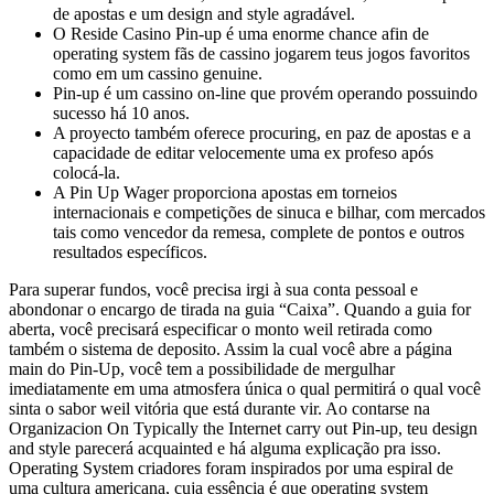
de apostas e um design and style agradável.
O Reside Casino Pin-up é uma enorme chance afin de
operating system fãs de cassino jogarem teus jogos favoritos
como em um cassino genuine.
Pin-up é um cassino on-line que provém operando possuindo
sucesso há 10 anos.
A proyecto também oferece procuring, en paz de apostas e a
capacidade de editar velocemente uma ex profeso após
colocá-la.
A Pin Up Wager proporciona apostas em torneios
internacionais e competições de sinuca e bilhar, com mercados
tais como vencedor da remesa, complete de pontos e outros
resultados específicos.
Para superar fundos, você precisa irgi à sua conta pessoal e
abondonar o encargo de tirada na guia “Caixa”. Quando a guia for
aberta, você precisará especificar o monto weil retirada como
também o sistema de deposito. Assim la cual você abre a página
main do Pin-Up, você tem a possibilidade de mergulhar
imediatamente em uma atmosfera única o qual permitirá o qual você
sinta o sabor weil vitória que está durante vir. Ao contarse na
Organizacion On Typically the Internet carry out Pin-up, teu design
and style parecerá acquainted e há alguma explicação pra isso.
Operating System criadores foram inspirados por uma espiral de
uma cultura americana, cuja essência é que operating system