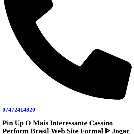
07472414820
Pin Up O Mais Interessante Cassino
Perform Brasil Web Site Formal ᐈ Jogar