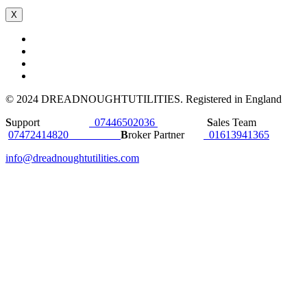
X
© 2024 DREADNOUGHTUTILITIES. Registered in England
S
upport
07446502036
S
ales Team
07472414820
B
roker Partner
01613941365
info@dreadnoughtutilities.com