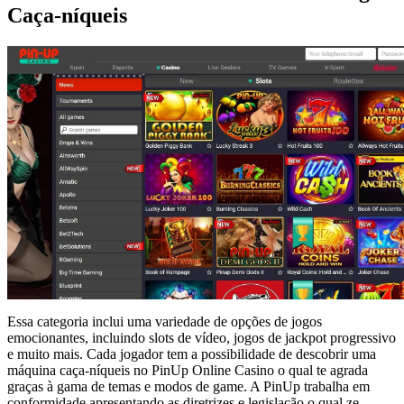
Caça-níqueis
Essa categoria inclui uma variedade de opções de jogos
emocionantes, incluindo slots de vídeo, jogos de jackpot progressivo
e muito mais. Cada jogador tem a possibilidade de descobrir uma
máquina caça-níqueis no PinUp Online Casino o qual te agrada
graças à gama de temas e modos de game. A PinUp trabalha em
conformidade apresentando as diretrizes e legislação o qual ze