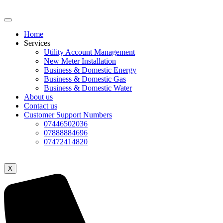
Home
Services
Utility Account Management
New Meter Installation
Business & Domestic Energy
Business & Domestic Gas
Business & Domestic Water
About us
Contact us
Customer Support Numbers
07446502036
07888884696
07472414820
X