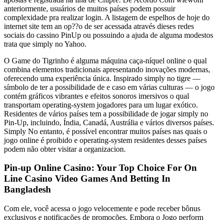
anteriormente, usuários de muitos países podem possuir
complexidade pra realizar login. A listagem de espelhos de hoje do
internet site tem an op??o de ser acessada através dieses redes
sociais do cassino PinUp ou possuindo a ajuda de alguma modestos
trata que simply no Yahoo.
O Game do Tigrinho é alguma máquina caça-níquel online o qual
combina elementos tradicionais apresentando inovações modernas,
oferecendo uma experiência única. Inspirado simply no tigre —
símbolo de ter a possibilidade de e caso em várias culturas — o jogo
contém gráficos vibrantes e efeitos sonoros imersivos o qual
transportam operating-system jogadores para um lugar exótico.
Residentes de vários países tem a possibilidade de jogar simply no
Pin-Up, incluindo, Índia, Canadá, Austrália e vários diversos países.
Simply No entanto, é possível encontrar muitos países nas quais o
jogo online é proibido e operating-system residentes desses países
podem não obter visitar a organizacion.
Pin-up Online Casino: Your Top Choice For On
Line Casino Video Games And Betting In
Bangladesh
Com ele, você acessa o jogo velocemente e pode receber bônus
exclusivos e notificações de promoções. Embora o Jogo perform