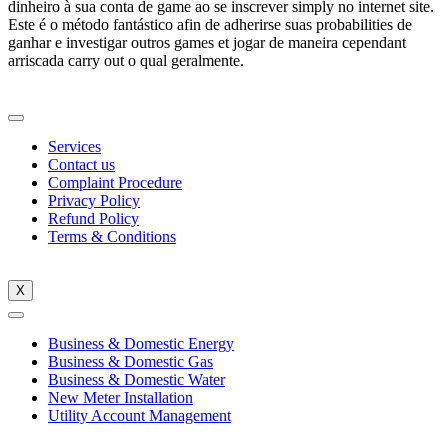
dinheiro à sua conta de game ao se inscrever simply no internet site.
Este é o método fantástico afin de adherirse suas probabilities de
ganhar e investigar outros games et jogar de maneira cependant
arriscada carry out o qual geralmente.
Services
Contact us
Complaint Procedure
Privacy Policy
Refund Policy
Terms & Conditions
X
Business & Domestic Energy
Business & Domestic Gas
Business & Domestic Water
New Meter Installation
Utility Account Management